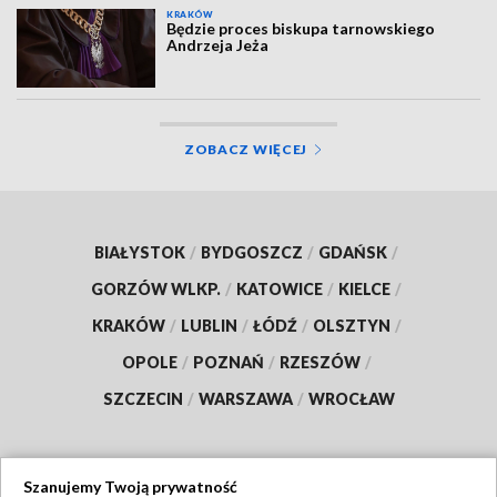
KRAKÓW
Będzie proces biskupa tarnowskiego
Andrzeja Jeża
ZOBACZ WIĘCEJ
BIAŁYSTOK
/
BYDGOSZCZ
/
GDAŃSK
/
GORZÓW WLKP.
/
KATOWICE
/
KIELCE
/
KRAKÓW
/
LUBLIN
/
ŁÓDŹ
/
OLSZTYN
/
OPOLE
/
POZNAŃ
/
RZESZÓW
/
SZCZECIN
/
WARSZAWA
/
WROCŁAW
Szanujemy Twoją prywatność