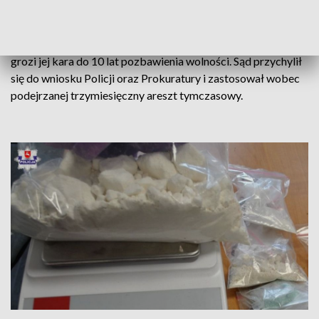
latka już usłyszała zarzuty.
Za posiadanie znacznej ilości substancji psychotropowej
grozi jej kara do 10 lat pozbawienia wolności. Sąd przychylił
się do wniosku Policji oraz Prokuratury i zastosował wobec
podejrzanej trzymiesięczny areszt tymczasowy.