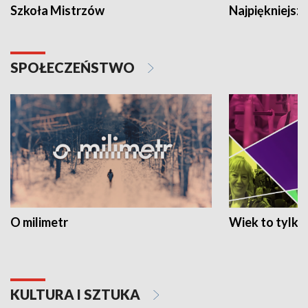
Szkoła Mistrzów
Najpiękniejsze
SPOŁECZEŃSTWO
O milimetr
Wiek to tylko 
KULTURA I SZTUKA