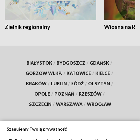
Zielnik regionalny
Wiosna na RO
BIAŁYSTOK
/
BYDGOSZCZ
/
GDAŃSK
/
GORZÓW WLKP.
/
KATOWICE
/
KIELCE
/
KRAKÓW
/
LUBLIN
/
ŁÓDŹ
/
OLSZTYN
/
OPOLE
/
POZNAŃ
/
RZESZÓW
/
SZCZECIN
/
WARSZAWA
/
WROCŁAW
Szanujemy Twoją prywatność
Dołącz do nas: