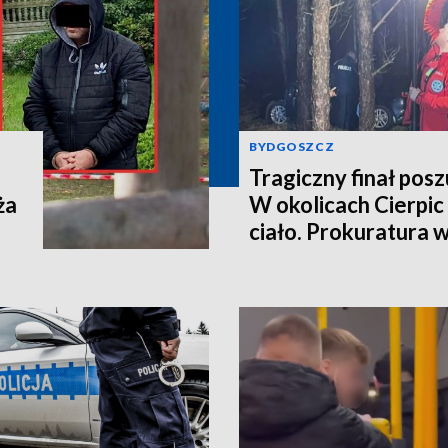
BYDGOSZCZ
Tragiczny finał pos
ża
W okolicach Cierpic 
ciało. Prokuratura 
kobieta miała obraże
wideo]