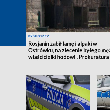
BYDGOSZCZ
Rosjanin zabił lamę i alpaki w
Ostrówku, na zlecenie byłego mę
właścicielki hodowli. Prokuratura
wysłała akt oskarżenia!