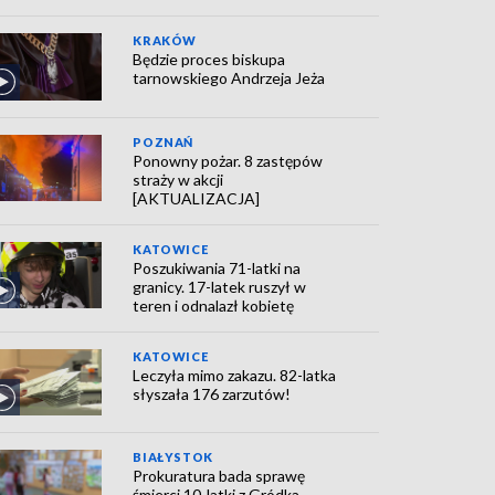
KRAKÓW
Będzie proces biskupa
tarnowskiego Andrzeja Jeża
POZNAŃ
Ponowny pożar. 8 zastępów
straży w akcji
[AKTUALIZACJA]
KATOWICE
Poszukiwania 71-latki na
granicy. 17-latek ruszył w
teren i odnalazł kobietę
KATOWICE
Leczyła mimo zakazu. 82-latka
słyszała 176 zarzutów!
BIAŁYSTOK
Prokuratura bada sprawę
śmierci 10-latki z Gródka