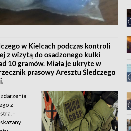
dczego w Kielcach podczas kontroli
ej z wizytą do osadzonego kulki
ad 10 gramów. Miała je ukryte w
 rzecznik prasowy Aresztu Śledczego
i.
 zdarzenia
ego z
tra. -
 skazany
oty