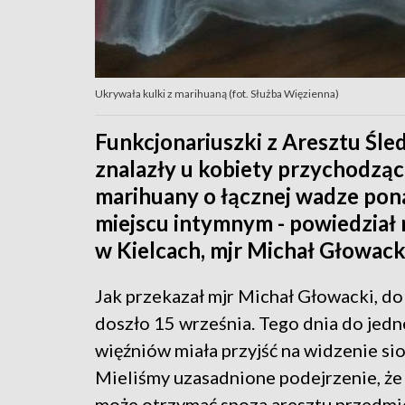
Ukrywała kulki z marihuaną (fot. Służba Więzienna)
Funkcjonariuszki z Aresztu Śle
znalazły u kobiety przychodząc
marihuany o łącznej wadze pon
miejscu intymnym - powiedział
w Kielcach, mjr Michał Głowack
Jak przekazał mjr Michał Głowacki, do
doszło 15 września. Tego dnia do jedn
więźniów miała przyjść na widzenie sios
Mieliśmy uzasadnione podejrzenie, że
może otrzymać spoza aresztu przedmi