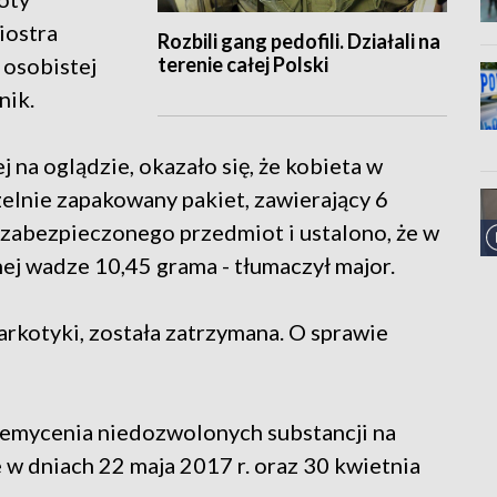
iostra
Rozbili gang pedofili. Działali na
terenie całej Polski
 osobistej
nik.
j na oglądzie, okazało się, że kobieta w
zelnie zapakowany pakiet, zawierający 6
 zabezpieczonego przedmiot i ustalono, że w
nej wadze 10,45 grama - tłumaczył major.
rkotyki, została zatrzymana. O sprawie
emycenia niedozwolonych substancji na
 w dniach 22 maja 2017 r. oraz 30 kwietnia