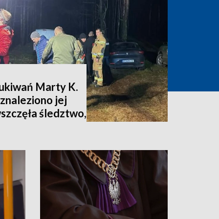
zukiwań Marty K.
znaleziono jej
wszczęła śledztwo,
nia [zdjęcia,