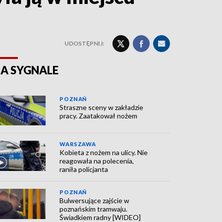
UDOSTĘPNIJ:
A SYGNALE
POZNAŃ
Straszne sceny w zakładzie
pracy. Zaatakował nożem
WARSZAWA
Kobieta z nożem na ulicy. Nie
reagowała na polecenia,
raniła policjanta
POZNAŃ
Bulwersujące zajście w
poznańskim tramwaju.
Świadkiem radny [WIDEO]