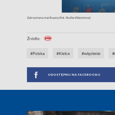
Zatrzymana marihuana (fot. Służba Więzienna)
Źródło:
#Polska
#Kielce
#więzienie
#
UDOSTĘPNIJ NA FACEBOOKU