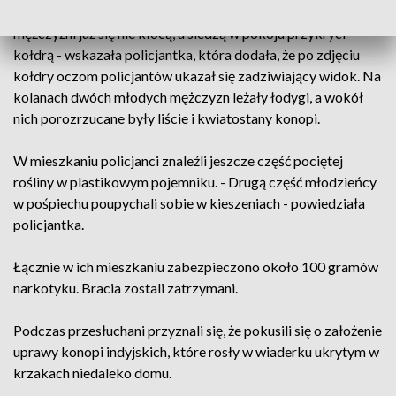
- Gdy mundurowi weszli do budynku, okazało się, że młodzi
mężczyźni już się nie kłócą, a siedzą w pokoju przykryci
kołdrą - wskazała policjantka, która dodała, że po zdjęciu
kołdry oczom policjantów ukazał się zadziwiający widok. Na
kolanach dwóch młodych mężczyzn leżały łodygi, a wokół
nich porozrzucane były liście i kwiatostany konopi.
W mieszkaniu policjanci znaleźli jeszcze część pociętej
rośliny w plastikowym pojemniku. - Drugą część młodzieńcy
w pośpiechu poupychali sobie w kieszeniach - powiedziała
policjantka.
Łącznie w ich mieszkaniu zabezpieczono około 100 gramów
narkotyku. Bracia zostali zatrzymani.
Podczas przesłuchani przyznali się, że pokusili się o założenie
uprawy konopi indyjskich, które rosły w wiaderku ukrytym w
krzakach niedaleko domu.