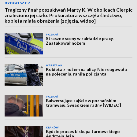
BYDGOSZCZ
Tragiczny finał poszukiwań Marty K. W okolicach Cierpic
znaleziono jej ciało. Prokuratura wszczęła śledztwo,
kobieta miała obrażenia [zdjęcia, wideo]
POZNAŃ
Straszne sceny w zakładzie pracy.
Zaatakował nożem
WARSZAWA
Kobieta z nożem na ulicy. Nie reagowała
na polecenia, raniła policjanta
POZNAŃ
Bulwersujące zajście w poznańskim
tramwaju. Świadkiem radny [WIDEO]
KRAKÓW
Będzie proces biskupa tarnowskiego
Andrzeja Jeża