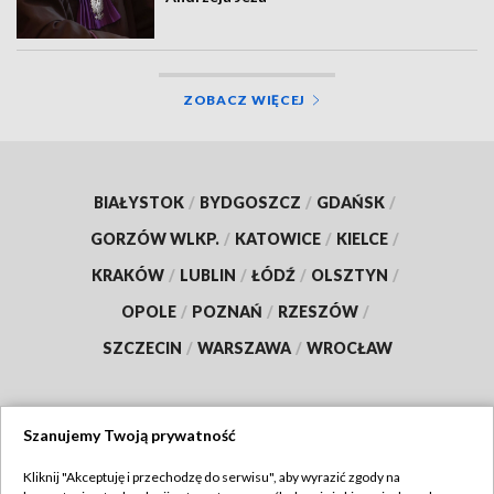
ZOBACZ WIĘCEJ
BIAŁYSTOK
/
BYDGOSZCZ
/
GDAŃSK
/
GORZÓW WLKP.
/
KATOWICE
/
KIELCE
/
KRAKÓW
/
LUBLIN
/
ŁÓDŹ
/
OLSZTYN
/
OPOLE
/
POZNAŃ
/
RZESZÓW
/
SZCZECIN
/
WARSZAWA
/
WROCŁAW
Szanujemy Twoją prywatność
Dołącz do nas:
Kliknij "Akceptuję i przechodzę do serwisu", aby wyrazić zgody na