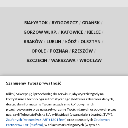
BIAŁYSTOK
/
BYDGOSZCZ
/
GDAŃSK
/
GORZÓW WLKP.
/
KATOWICE
/
KIELCE
/
KRAKÓW
/
LUBLIN
/
ŁÓDŹ
/
OLSZTYN
/
OPOLE
/
POZNAŃ
/
RZESZÓW
/
SZCZECIN
/
WARSZAWA
/
WROCŁAW
Szanujemy Twoją prywatność
Dołącz do nas:
Kliknij "Akceptuję i przechodzę do serwisu", aby wyrazić zgody na
korzystanie z technologii automatycznego śledzenia i zbierania danych,
TVP
dostęp do informacji na Twoim urządzeniu końcowym i ich
Abonament TVP
przechowywanie oraz na przetwarzanie Twoich danych osobowych przez
Regulamin TVP
nas, czyli Telewizję Polską S.A. w likwidacji (zwaną dalej również „TVP”),
Emisja w TVP
Polityka prywatności
Zaufanych Partnerów z IAB* (1201 firm)
oraz pozostałych
Zaufanych
Partnerów TVP (93 firm)
, w celach marketingowych (w tym do
Centrum informacji TVP