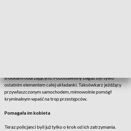
realizuje kolejny rutynowy kurs. Zabiera pasażerkę i wiezie
we wskazane miejsce. Kobieta w ustronnym miejscu prosi o
zatrzymanie, a do taksówki podjeżdża auto. Ze środka
wybiega dwóch mężczyzn i zaczynają atakować
taksówkarza. Był wśród nich ten, którego wiózł do hotelu
kilka dni wcześniej. Biją go i grożą pozbawieniem życia.
Okazało się, że we wspomnianej wcześniej torbie były
narkotyki - kilka tysięcy handlowych porcji. Napastnicy
żądają zwrotu towaru. Taksówkarz nic nie wie o narkotykach
w walizkach. Te są już bowiem w dyspozycji policjantów,
którzy już od jakiegoś czasu namierzają grupę handlującą
środkami odurzającymi. Pozostawiony bagaż był tylko
ostatnim elementem całej układanki. Taksówkarz jeżdżący
przywłaszczonym samochodem, mimowolnie pomógł
kryminalnym wpaść na trop przestępców.
Pomagała im kobieta
Teraz policjanci byli już tylko o krok od ich zatrzymania.