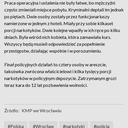
Praca operacyjna i ustalenia nie były łatwe, bo mężczyźni
często zmieniali miejsce pobytu. Kryminalni deptali im jednak
po piętach. Dwie osoby zostały przez funkcjonariuszy
namierzone w jednym z hoteli. Miały przy sobie kilkaset
porcji narkotyków. Dwie kolejne wpadły w ich ręce po kilku
dniach. Była wśród nich kobieta, która zamawiała kurs.
Wszyscy będą musieli odpowiedzieć za popełnienie
przestępstw, działając wspólnie i w porozumieniu.
Finał policyjnych działań to cztery osoby w areszcie,
taksówka zwrócona właścicielowi i kilka tysięcy porcji
narkotyków w policyjnym depozycie. Zatrzymanym grozi
teraz kara do 12 lat pozbawienia wolności.
Źródło:
KMP we Wrocławiu
#Polska
#Wrocław
#narkotyki
#policja