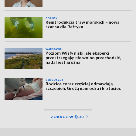
GDAŃSK
Reintrodukcja traw morskich – nowa
szansa dla Bałtyku
WARSZAWA
Poziom Wisły niski, ale eksperci
przestrzegają: nie wolno przechodzić,
nadal jest groźna
BYDGOSZCZ
Rodzice coraz częściej odmawiają
szczepień. Grożą nam odra i krztusiec
ZOBACZ WIĘCEJ