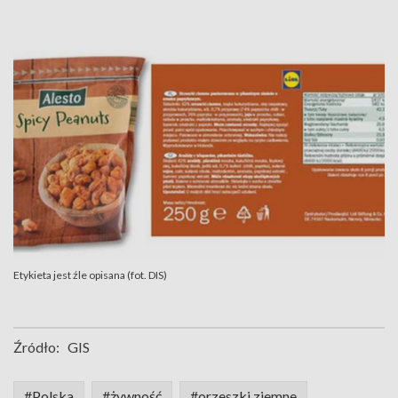
Etykieta jest źle opisana (fot. DIS)
Źródło:
GIS
#Polska
#żywność
#orzeszki ziemne