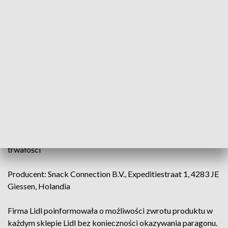
produkcie jest mąka pszenna, która jest źródłem glutenu.
Gluten to substancja alergenna, spożycie produktu przez
osoby uczulone na gluten może wywołać reakcję alergenną.
Szczegóły dotyczące produktu:
Nazwa produktu: „Alesto, Orzeszki ziemne panierowane w
pikantnym cieście o smaku paprykowym, 250 g”
Numer partii: wszystkie numery partii
Data minimalnej trwałości: wszystkie daty minimalnej
trwałości
Producent: Snack Connection B.V., Expeditiestraat 1, 4283 JE
Giessen, Holandia
Firma Lidl poinformowała o możliwości zwrotu produktu w
każdym sklepie Lidl bez konieczności okazywania paragonu.