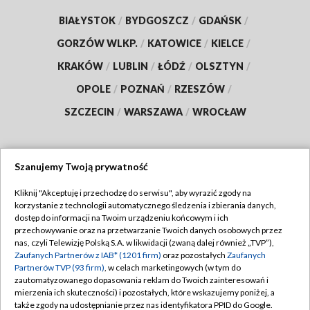
BIAŁYSTOK
/
BYDGOSZCZ
/
GDAŃSK
/
GORZÓW WLKP.
/
KATOWICE
/
KIELCE
/
KRAKÓW
/
LUBLIN
/
ŁÓDŹ
/
OLSZTYN
/
OPOLE
/
POZNAŃ
/
RZESZÓW
/
SZCZECIN
/
WARSZAWA
/
WROCŁAW
Szanujemy Twoją prywatność
Dołącz do nas:
Kliknij "Akceptuję i przechodzę do serwisu", aby wyrazić zgody na
korzystanie z technologii automatycznego śledzenia i zbierania danych,
TVP
dostęp do informacji na Twoim urządzeniu końcowym i ich
Abonament TVP
przechowywanie oraz na przetwarzanie Twoich danych osobowych przez
Regulamin TVP
nas, czyli Telewizję Polską S.A. w likwidacji (zwaną dalej również „TVP”),
Emisja w TVP
Polityka prywatności
Zaufanych Partnerów z IAB* (1201 firm)
oraz pozostałych
Zaufanych
Partnerów TVP (93 firm)
, w celach marketingowych (w tym do
Centrum informacji TVP
Moje zgody
zautomatyzowanego dopasowania reklam do Twoich zainteresowań i
mierzenia ich skuteczności) i pozostałych, które wskazujemy poniżej, a
Naziemna Telewizja Cyfrowa
Pomoc
także zgody na udostępnianie przez nas identyfikatora PPID do Google.