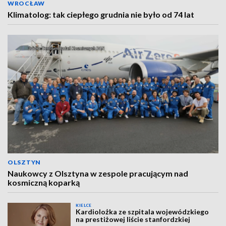
WROCŁAW
Klimatolog: tak ciepłego grudnia nie było od 74 lat
OLSZTYN
Naukowcy z Olsztyna w zespole pracującym nad
kosmiczną koparką
KIELCE
Kardiolożka ze szpitala wojewódzkiego
na prestiżowej liście stanfordzkiej