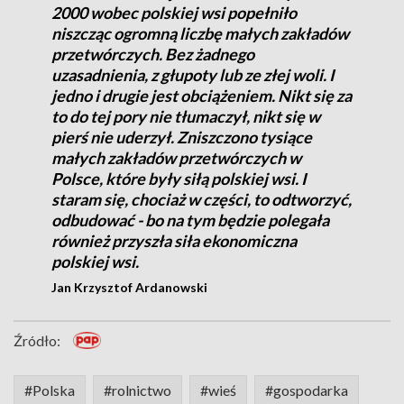
2000 wobec polskiej wsi popełniło
niszcząc ogromną liczbę małych zakładów
przetwórczych. Bez żadnego
uzasadnienia, z głupoty lub ze złej woli. I
jedno i drugie jest obciążeniem. Nikt się za
to do tej pory nie tłumaczył, nikt się w
pierś nie uderzył. Zniszczono tysiące
małych zakładów przetwórczych w
Polsce, które były siłą polskiej wsi. I
staram się, chociaż w części, to odtworzyć,
odbudować - bo na tym będzie polegała
również przyszła siła ekonomiczna
polskiej wsi.
Jan Krzysztof Ardanowski
Źródło:
#Polska
#rolnictwo
#wieś
#gospodarka