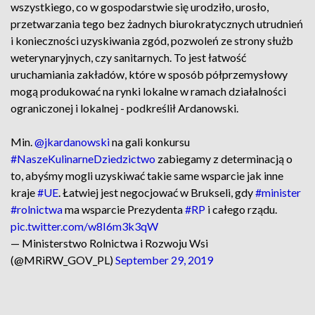
wszystkiego, co w gospodarstwie się urodziło, urosło,
przetwarzania tego bez żadnych biurokratycznych utrudnień
i konieczności uzyskiwania zgód, pozwoleń ze strony służb
weterynaryjnych, czy sanitarnych. To jest łatwość
uruchamiania zakładów, które w sposób półprzemysłowy
mogą produkować na rynki lokalne w ramach działalności
ograniczonej i lokalnej - podkreślił Ardanowski.
Min.
@jkardanowski
na gali konkursu
#NaszeKulinarneDziedzictwo
zabiegamy z determinacją o
to, abyśmy mogli uzyskiwać takie same wsparcie jak inne
kraje
#UE
. Łatwiej jest negocjować w Brukseli, gdy
#minister
#rolnictwa
ma wsparcie Prezydenta
#RP
i całego rządu.
pic.twitter.com/w8I6m3k3qW
— Ministerstwo Rolnictwa i Rozwoju Wsi
(@MRiRW_GOV_PL)
September 29, 2019