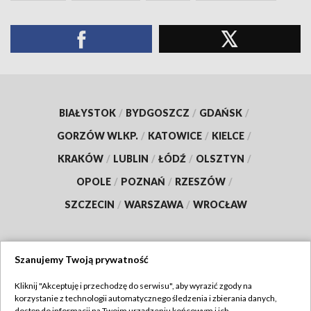
BIAŁYSTOK
/
BYDGOSZCZ
/
GDAŃSK
/
GORZÓW WLKP.
/
KATOWICE
/
KIELCE
/
KRAKÓW
/
LUBLIN
/
ŁÓDŹ
/
OLSZTYN
/
OPOLE
/
POZNAŃ
/
RZESZÓW
/
SZCZECIN
/
WARSZAWA
/
WROCŁAW
Szanujemy Twoją prywatność
Dołącz do nas:
Kliknij "Akceptuję i przechodzę do serwisu", aby wyrazić zgody na
korzystanie z technologii automatycznego śledzenia i zbierania danych,
TVP
dostęp do informacji na Twoim urządzeniu końcowym i ich