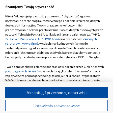
Szanujemy Twoją prywatność
Dołącz do nas:
Kliknij "Akceptuję i przechodzę do serwisu", aby wyrazić zgody na
korzystanie z technologii automatycznego śledzenia i zbierania danych,
TVP
dostęp do informacji na Twoim urządzeniu końcowym i ich
Abonament TVP
przechowywanie oraz na przetwarzanie Twoich danych osobowych przez
Regulamin TVP
nas, czyli Telewizję Polską S.A. w likwidacji (zwaną dalej również „TVP”),
Emisja w TVP
Polityka prywatności
Zaufanych Partnerów z IAB* (1201 firm)
oraz pozostałych
Zaufanych
Partnerów TVP (93 firm)
, w celach marketingowych (w tym do
Centrum informacji TVP
Moje zgody
zautomatyzowanego dopasowania reklam do Twoich zainteresowań i
mierzenia ich skuteczności) i pozostałych, które wskazujemy poniżej, a
Naziemna Telewizja Cyfrowa
Pomoc
także zgody na udostępnianie przez nas identyfikatora PPID do Google.
Sklep TVP
Biuro reklamy
Twoje dane osobowe zbierane podczas odwiedzania przez Ciebie naszych
Rada Programowa
Kontakt
poszczególnych serwisów
zwanych dalej „Portalem”, w tym informacje
zapisywane za pomocą technologii takich jak: pliki cookie, sygnalizatory
System NOS
WWW lub innych podobnych technologii umożliwiających świadczenie
dopasowanych i bezpiecznych usług, personalizację treści oraz reklam,
Informacje o nadawcy
Kanały
udostępnianie funkcji mediów społecznościowych oraz analizowanie
Akceptuję i przechodzę do serwisu
ruchu w Internecie.
Program dla prasy
©2026 Telewizja Polska S.A. w likwidacji
Biuro Reklamy
Twoje dane osobowe zbierane podczas odwiedzania przez Ciebie
Ustawienia zaawansowane
poszczególnych serwisów
na Portalu, takie jak adresy IP, identyfikatory
Ogłoszenie przetargowe
Twoich urządzeń końcowych i identyfikatory plików cookie, informacje o