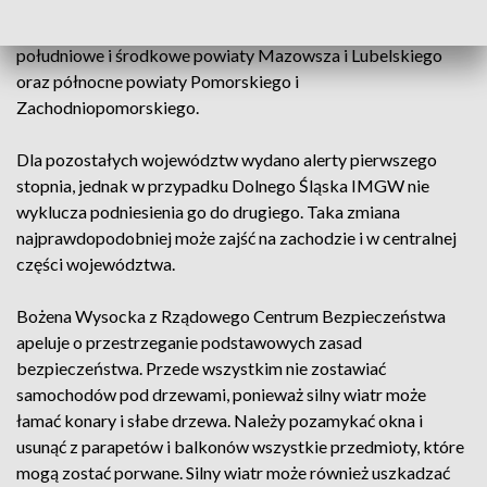
drugie stopnia, które obejmują Wielkopolskę, Lubuskie,
Łódzkie, Świętokrzyskie, Podkarpacie, Małopolskę, Śląsk,
południowe i środkowe powiaty Mazowsza i Lubelskiego
oraz północne powiaty Pomorskiego i
Zachodniopomorskiego.
Dla pozostałych województw wydano alerty pierwszego
stopnia, jednak w przypadku Dolnego Śląska IMGW nie
wyklucza podniesienia go do drugiego. Taka zmiana
najprawdopodobniej może zajść na zachodzie i w centralnej
części województwa.
Bożena Wysocka z Rządowego Centrum Bezpieczeństwa
apeluje o przestrzeganie podstawowych zasad
bezpieczeństwa. Przede wszystkim nie zostawiać
samochodów pod drzewami, ponieważ silny wiatr może
łamać konary i słabe drzewa. Należy pozamykać okna i
usunąć z parapetów i balkonów wszystkie przedmioty, które
mogą zostać porwane. Silny wiatr może również uszkadzać