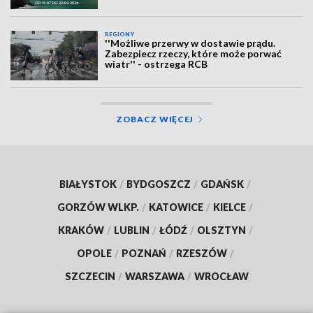
REGIONY
''Możliwe przerwy w dostawie prądu.
Zabezpiecz rzeczy, które może porwać
wiatr'' - ostrzega RCB
ZOBACZ WIĘCEJ
BIAŁYSTOK
/
BYDGOSZCZ
/
GDAŃSK
/
GORZÓW WLKP.
/
KATOWICE
/
KIELCE
/
KRAKÓW
/
LUBLIN
/
ŁÓDŹ
/
OLSZTYN
/
OPOLE
/
POZNAŃ
/
RZESZÓW
/
SZCZECIN
/
WARSZAWA
/
WROCŁAW