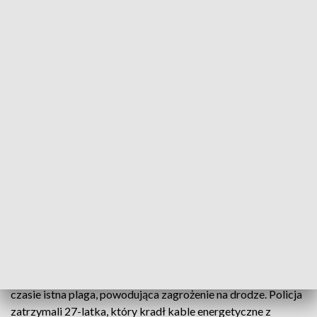
W tym odcinku Kryminalnej Siódemki do zobaczenia jeszcze:
- W świętokrzyskich lasach rzekomo grasuje grzybowa
mafia. Grupa obcokrajowców napada i okrada amatorów
runa leśnego. Żadnych dowodów napaści, czy kradzieży na
razie nie ma. Policja interweniowała kilkukrotnie. Były to
jednak fałszywe alarmy.
- 10 podejrzanych o przestępstwa narkotykowe, w tym
sześciu pseudokibiców, związanych z jednym z krakowskich
klubów wpadło w ręce Centralnego Biura Śledczego Policji.
To efekt trans granicznych działań przeciwko
zorganizowanej grupie przestępczej, działającej na terenie
Polski i Czech.
- Kable oświetleniowe, pokrywy studzienek, a nawet znaki
drogowe. Kradzieże elementów infrastruktury to w ostatnim
czasie istna plaga, powodująca zagrożenie na drodze. Policja
zatrzymali 27-latka, który kradł kable energetyczne z