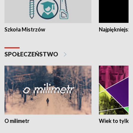
Szkoła Mistrzów
Najpiękniejsze
SPOŁECZEŃSTWO
O milimetr
Wiek to tylko 