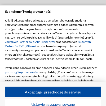
Szanujemy Twoją prywatność
Dołącz do nas:
Kliknij "Akceptuję i przechodzę do serwisu", aby wyrazić zgody na
korzystanie z technologii automatycznego śledzenia i zbierania danych,
TVP
dostęp do informacji na Twoim urządzeniu końcowym i ich
Abonament TVP
przechowywanie oraz na przetwarzanie Twoich danych osobowych przez
Regulamin TVP
nas, czyli Telewizję Polską S.A. w likwidacji (zwaną dalej również „TVP”),
Emisja w TVP
Zaufanych Partnerów z IAB* (1201 firm)
oraz pozostałych
Zaufanych
Polityka prywatności
Partnerów TVP (93 firm)
, w celach marketingowych (w tym do
Centrum informacji TVP
Moje zgody
zautomatyzowanego dopasowania reklam do Twoich zainteresowań i
mierzenia ich skuteczności) i pozostałych, które wskazujemy poniżej, a
Naziemna Telewizja Cyfrowa
Pomoc
także zgody na udostępnianie przez nas identyfikatora PPID do Google.
Sklep TVP
Biuro reklamy
Twoje dane osobowe zbierane podczas odwiedzania przez Ciebie naszych
Rada Programowa
poszczególnych serwisów
zwanych dalej „Portalem”, w tym informacje
Kontakt
zapisywane za pomocą technologii takich jak: pliki cookie, sygnalizatory
System NOS
WWW lub innych podobnych technologii umożliwiających świadczenie
dopasowanych i bezpiecznych usług, personalizację treści oraz reklam,
Informacje o nadawcy
Kanały
udostępnianie funkcji mediów społecznościowych oraz analizowanie
Akceptuję i przechodzę do serwisu
ruchu w Internecie.
Program dla prasy
©2026 Telewizja Polska S.A. w likwidacji
Biuro Reklamy
Twoje dane osobowe zbierane podczas odwiedzania przez Ciebie
Ustawienia zaawansowane