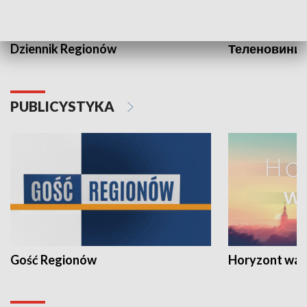
Dziennik Regionów
Теленовини /
PUBLICYSTYKA
Gość Regionów
Horyzont war