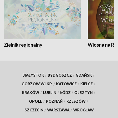
Zielnik regionalny
Wiosna na RO
BIAŁYSTOK
/
BYDGOSZCZ
/
GDAŃSK
/
GORZÓW WLKP.
/
KATOWICE
/
KIELCE
/
KRAKÓW
/
LUBLIN
/
ŁÓDŹ
/
OLSZTYN
/
OPOLE
/
POZNAŃ
/
RZESZÓW
/
SZCZECIN
/
WARSZAWA
/
WROCŁAW