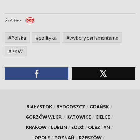
Źródło:
#Polska
#polityka
#wybory parlamentarne
#PKW
BIAŁYSTOK
/
BYDGOSZCZ
/
GDAŃSK
/
GORZÓW WLKP.
/
KATOWICE
/
KIELCE
/
KRAKÓW
/
LUBLIN
/
ŁÓDŹ
/
OLSZTYN
/
OPOLE
/
POZNAŃ
/
RZESZÓW
/