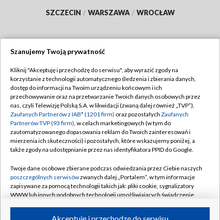
SZCZECIN
/
WARSZAWA
/
WROCŁAW
Szanujemy Twoją prywatność
Dołącz do nas:
Kliknij "Akceptuję i przechodzę do serwisu", aby wyrazić zgody na
korzystanie z technologii automatycznego śledzenia i zbierania danych,
TVP
dostęp do informacji na Twoim urządzeniu końcowym i ich
Abonament TVP
przechowywanie oraz na przetwarzanie Twoich danych osobowych przez
Regulamin TVP
nas, czyli Telewizję Polską S.A. w likwidacji (zwaną dalej również „TVP”),
Emisja w TVP
Zaufanych Partnerów z IAB* (1201 firm)
Polityka prywatności
oraz pozostałych
Zaufanych
Partnerów TVP (93 firm)
, w celach marketingowych (w tym do
Centrum informacji TVP
Moje zgody
zautomatyzowanego dopasowania reklam do Twoich zainteresowań i
mierzenia ich skuteczności) i pozostałych, które wskazujemy poniżej, a
Naziemna Telewizja Cyfrowa
Pomoc
także zgody na udostępnianie przez nas identyfikatora PPID do Google.
Sklep TVP
Biuro reklamy
Twoje dane osobowe zbierane podczas odwiedzania przez Ciebie naszych
Rada Programowa
poszczególnych serwisów
zwanych dalej „Portalem”, w tym informacje
Kontakt
zapisywane za pomocą technologii takich jak: pliki cookie, sygnalizatory
System NOS
WWW lub innych podobnych technologii umożliwiających świadczenie
dopasowanych i bezpiecznych usług, personalizację treści oraz reklam,
Informacje o nadawcy
Kanały
udostępnianie funkcji mediów społecznościowych oraz analizowanie
Akceptuję i przechodzę do serwisu