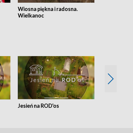
Wiosna piękna i radosna.
Gwiazdy od 
Wielkanoc
gwiazdki
Jesień na ROD'os
Dlaczego kr