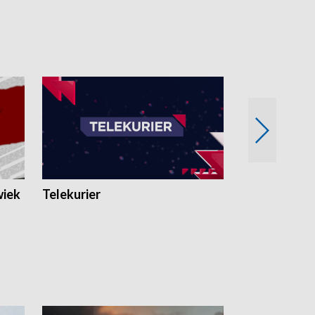
wiek
Telekurier
Kryminalna 