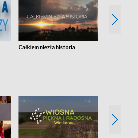
Całkiem niezła historia
Sanatoria