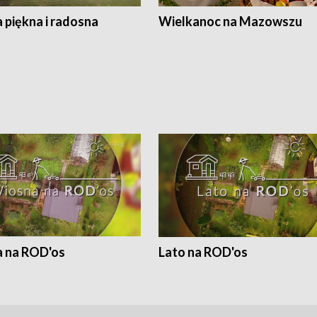
 piękna i radosna
Wielkanoc na Mazowszu
 na ROD'os
Lato na ROD'os