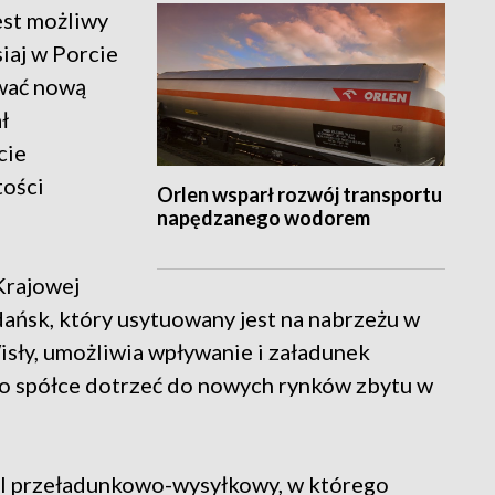
est możliwy
siaj w Porcie
wać nową
ł
cie
tości
Orlen wsparł rozwój transportu
napędzanego wodorem
Krajowej
ńsk, który usytuowany jest na nabrzeżu w
sły, umożliwia wpływanie i załadunek
to spółce dotrzeć do nowych rynków zbytu w
al przeładunkowo-wysyłkowy, w którego