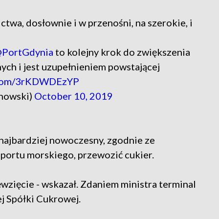
twa, dosłownie i w przenośni, na szerokie, i
PortGdynia
to kolejny krok do zwiększenia
ch i jest uzupełnieniem powstającej
r.com/3rKDWDEzYP
anowski)
October 10, 2019
 najbardziej nowoczesny, zgodnie ze
ortu morskiego, przewozić cukier.
ięwzięcie - wskazał. Zdaniem ministra terminal
j Spółki Cukrowej.