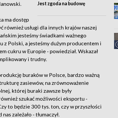
Jest zgoda na budowę
danowski.
ska ma dostęp
 również usługi dla innych krajów naszej
 Gdańskim jesteśmy świadkami ważnego
u z Polski, a jesteśmy dużym producentem i
tem cukru w Europie - powiedział. Wskazał
mplikowany i trudny.
 produkcję buraków w Polsce, bardzo ważną
a strukturę zasiewów, na zrównoważenie
lnej, której buraki zawsze były
ównież szukać możliwości eksportu -
 to będzie 300 tys. ton, czy w przyszłości
d nas zależało - tłumaczył.