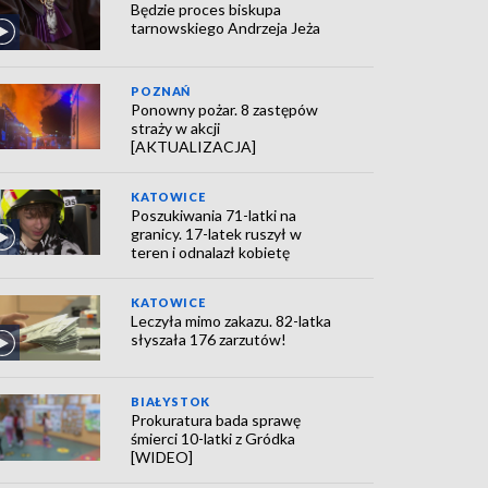
Będzie proces biskupa
tarnowskiego Andrzeja Jeża
POZNAŃ
Ponowny pożar. 8 zastępów
straży w akcji
[AKTUALIZACJA]
KATOWICE
Poszukiwania 71-latki na
granicy. 17-latek ruszył w
teren i odnalazł kobietę
KATOWICE
Leczyła mimo zakazu. 82-latka
słyszała 176 zarzutów!
BIAŁYSTOK
Prokuratura bada sprawę
śmierci 10-latki z Gródka
[WIDEO]