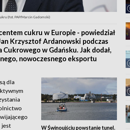
ukru (fot. PAP/Marcin Gadomski)
entem cukru w Europie - powiedział
 Jan Krzysztof Ardanowski podczas
a Cukrowego w Gdańsku. Jak dodał,
awnego, nowoczesnego eksportu
są dla
fektywnym
zystania
rolnictwo
zwijającego
 jest
W Świnoujściu powstanie tunel.