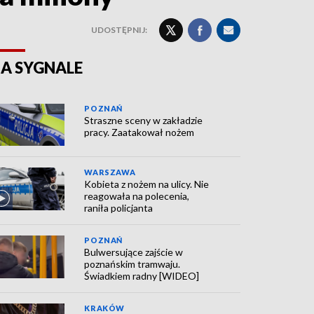
UDOSTĘPNIJ:
A SYGNALE
POZNAŃ
Straszne sceny w zakładzie
pracy. Zaatakował nożem
WARSZAWA
Kobieta z nożem na ulicy. Nie
reagowała na polecenia,
raniła policjanta
POZNAŃ
Bulwersujące zajście w
poznańskim tramwaju.
Świadkiem radny [WIDEO]
KRAKÓW