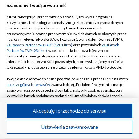
Szanujemy Twoją prywatność
Dołącz do nas:
Kliknij "Akceptuję i przechodzę do serwisu", aby wyrazić zgody na
korzystanie z technologii automatycznego śledzenia i zbierania danych,
TVP
dostęp do informacji na Twoim urządzeniu końcowym i ich
Abonament TVP
przechowywanie oraz na przetwarzanie Twoich danych osobowych przez
Regulamin TVP
nas, czyli Telewizję Polską S.A. w likwidacji (zwaną dalej również „TVP”),
Emisja w TVP
Zaufanych Partnerów z IAB* (1201 firm)
oraz pozostałych
Zaufanych
Polityka prywatności
Partnerów TVP (93 firm)
, w celach marketingowych (w tym do
Centrum informacji TVP
Moje zgody
zautomatyzowanego dopasowania reklam do Twoich zainteresowań i
mierzenia ich skuteczności) i pozostałych, które wskazujemy poniżej, a
Naziemna Telewizja Cyfrowa
Pomoc
także zgody na udostępnianie przez nas identyfikatora PPID do Google.
Sklep TVP
Biuro reklamy
Twoje dane osobowe zbierane podczas odwiedzania przez Ciebie naszych
Rada Programowa
poszczególnych serwisów
zwanych dalej „Portalem”, w tym informacje
Kontakt
zapisywane za pomocą technologii takich jak: pliki cookie, sygnalizatory
System NOS
WWW lub innych podobnych technologii umożliwiających świadczenie
dopasowanych i bezpiecznych usług, personalizację treści oraz reklam,
Informacje o nadawcy
Kanały
udostępnianie funkcji mediów społecznościowych oraz analizowanie
Akceptuję i przechodzę do serwisu
ruchu w Internecie.
Program dla prasy
©2026 Telewizja Polska S.A. w likwidacji
Biuro Reklamy
Twoje dane osobowe zbierane podczas odwiedzania przez Ciebie
Ustawienia zaawansowane
poszczególnych serwisów
na Portalu, takie jak adresy IP, identyfikatory
Ogłoszenie przetargowe
Twoich urządzeń końcowych i identyfikatory plików cookie, informacje o