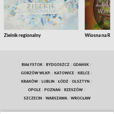
Zielnik regionalny
Wiosna na RO
BIAŁYSTOK
/
BYDGOSZCZ
/
GDAŃSK
/
GORZÓW WLKP.
/
KATOWICE
/
KIELCE
/
KRAKÓW
/
LUBLIN
/
ŁÓDŹ
/
OLSZTYN
/
OPOLE
/
POZNAŃ
/
RZESZÓW
/
SZCZECIN
/
WARSZAWA
/
WROCŁAW