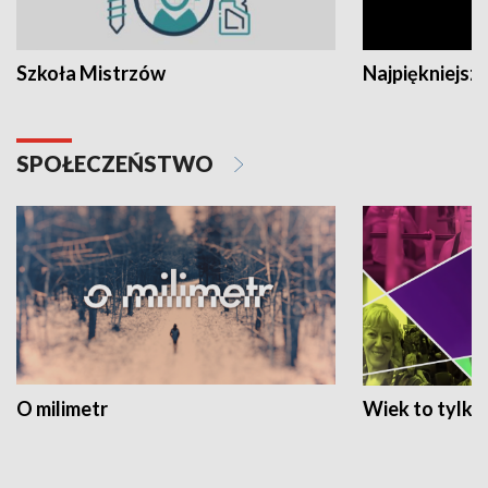
Szkoła Mistrzów
Najpiękniejsze
SPOŁECZEŃSTWO
O milimetr
Wiek to tylko 