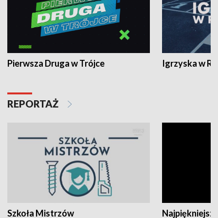
Pierwsza Druga w Trójce
Igrzyska w R
REPORTAŻ
Szkoła Mistrzów
Najpiękniejsze