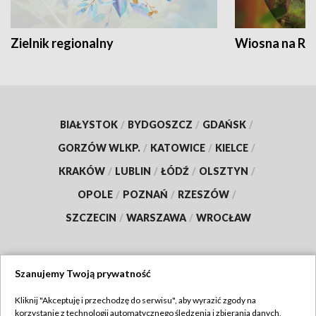
Zielnik regionalny
Wiosna na RO
BIAŁYSTOK
/
BYDGOSZCZ
/
GDAŃSK
/
GORZÓW WLKP.
/
KATOWICE
/
KIELCE
/
KRAKÓW
/
LUBLIN
/
ŁÓDŹ
/
OLSZTYN
/
OPOLE
/
POZNAŃ
/
RZESZÓW
/
SZCZECIN
/
WARSZAWA
/
WROCŁAW
Szanujemy Twoją prywatność
Dołącz do nas:
Kliknij "Akceptuję i przechodzę do serwisu", aby wyrazić zgody na
korzystanie z technologii automatycznego śledzenia i zbierania danych,