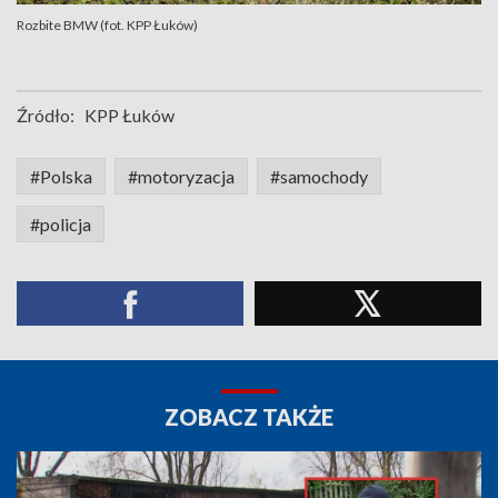
Rozbite BMW (fot. KPP Łuków)
Źródło:
KPP Łuków
#Polska
#motoryzacja
#samochody
#policja
ZOBACZ TAKŻE