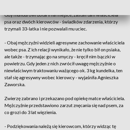
smyczą bije psa.
Gdy mundurowi dotarli na miejsce, zastali tam właściciela
psa oraz dwóch kierowców - świadków zdarzenia, którzy
trzymali 33-latka i nie pozwalali mu uciec.
- Obaj mężczyźni widzieli agresywne zachowanie właściciela
wobec psa. Z ich relacji wynikało, że nie tylko bił on psiaka,
ale także - trzymając go na smyczy - kręcił nim bączki w
powietrzu. Gdy jeden z nich zwrócił uwagę mężczyźnie o
niewłaściwym traktowaniu ważącego ok. 3 kg kundelka, ten
stał się agresywny wobec kierowcy - wyjaśniła Agnieszka
Zaworska.
Zwierzę zabrano i przekazano pod opiekę matce właściciela.
Mężczyźnie przedstawiono zarzut znęcania się nad psem, za
co grozi do 3 lat więzienia.
- Podziękowania należą się kierowcom, którzy widząc tę