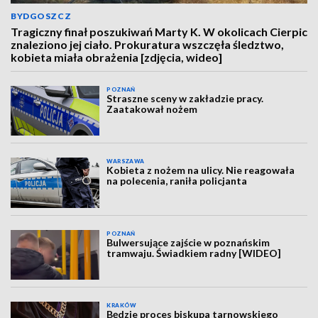
BYDGOSZCZ
Tragiczny finał poszukiwań Marty K. W okolicach Cierpic
znaleziono jej ciało. Prokuratura wszczęła śledztwo,
kobieta miała obrażenia [zdjęcia, wideo]
POZNAŃ
Straszne sceny w zakładzie pracy.
Zaatakował nożem
WARSZAWA
Kobieta z nożem na ulicy. Nie reagowała
na polecenia, raniła policjanta
POZNAŃ
Bulwersujące zajście w poznańskim
tramwaju. Świadkiem radny [WIDEO]
KRAKÓW
Będzie proces biskupa tarnowskiego