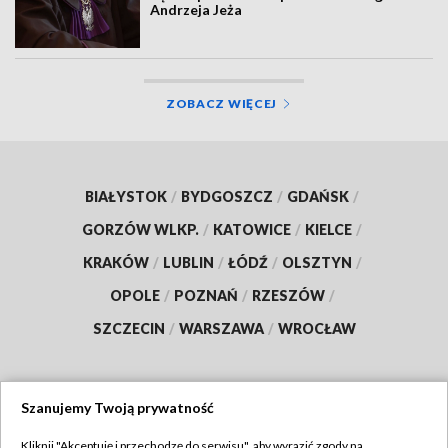
Andrzeja Jeża
ZOBACZ WIĘCEJ
BIAŁYSTOK
/
BYDGOSZCZ
/
GDAŃSK
/
GORZÓW WLKP.
/
KATOWICE
/
KIELCE
/
KRAKÓW
/
LUBLIN
/
ŁÓDŹ
/
OLSZTYN
/
OPOLE
/
POZNAŃ
/
RZESZÓW
/
SZCZECIN
/
WARSZAWA
/
WROCŁAW
Szanujemy Twoją prywatność
Dołącz do nas:
Kliknij "Akceptuję i przechodzę do serwisu", aby wyrazić zgody na