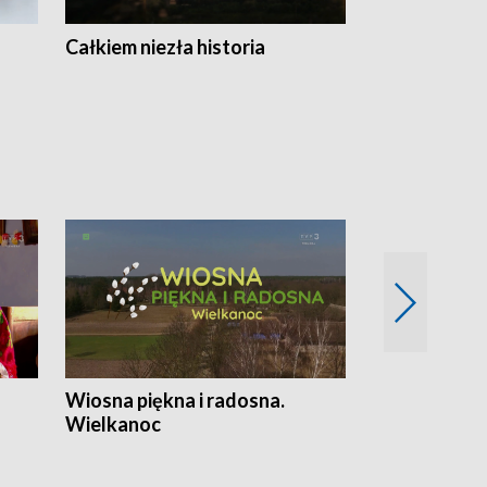
Całkiem niezła historia
Sanatoria
Wiosna piękna i radosna.
Gwiazdy od 
Wielkanoc
gwiazdki