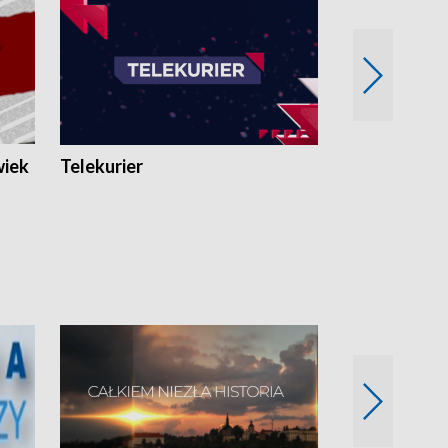
wiek
Telekurier
Kryminalna 