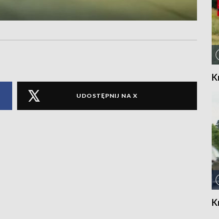
K
UDOSTĘPNIJ NA X
K