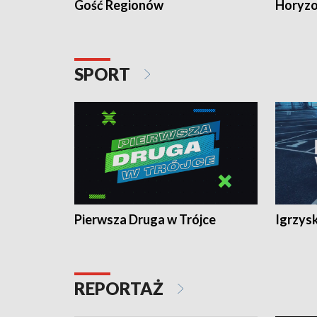
Gość Regionów
Horyzo
SPORT
Pierwsza Druga w Trójce
Igrzys
REPORTAŻ