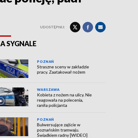
UDOSTĘPNIJ:
A SYGNALE
POZNAŃ
Straszne sceny w zakładzie
pracy. Zaatakował nożem
WARSZAWA
Kobieta z nożem na ulicy. Nie
reagowała na polecenia,
raniła policjanta
POZNAŃ
Bulwersujące zajście w
poznańskim tramwaju.
Świadkiem radny [WIDEO]