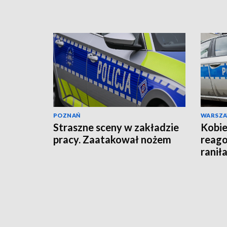
wysłała akt oskarżenia!
POZNAŃ
WARSZ
Straszne sceny w zakładzie
Kobie
pracy. Zaatakował nożem
reago
raniła