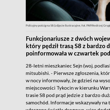
Policyjny pościg na S8 (zdjęcie ilustracyjne, fot. PAP/Andrzej Grygi
Funkcjonariusze z dwóch wojew
który pędził trasą S8 z bardzo 
poinformowała w czwartek podl
28-letni mieszkaniec Sejn (woj. podlas
mitsubishi. - Pierwsze zgłoszenia, któ
w nocy informowały, że gdzieś na wys
miejscowości Tykocin w kierunku War
trasie S8 pod prąd jedzie z bardzo du
samochód. Informacje wskazywały na t
włączone światła drogowe, więc dod