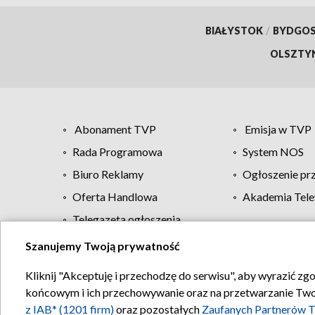
BIAŁYSTOK
/
BYDGO
OLSZTY
Abonament TVP
Emisja w TVP
Rada Programowa
System NOS
Biuro Reklamy
Ogłoszenie pr
Oferta Handlowa
Akademia Tele
Telegazeta ogłoszenia
Szanujemy Twoją prywatność
Regulamin TVP
Kliknij "Akceptuję i przechodzę do serwisu", aby wyrazić zg
końcowym i ich przechowywanie oraz na przetwarzanie Twoich
z IAB* (1201 firm)
oraz pozostałych
Zaufanych Partnerów T