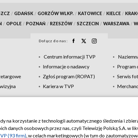
SZCZ
/
GDAŃSK
/
GORZÓW WLKP.
/
KATOWICE
/
KIELCE
/
KRA
N
/
OPOLE
/
POZNAŃ
/
RZESZÓW
/
SZCZECIN
/
WARSZAWA
/
W
Dołącz do nas:
Centrum informacji TVP
Naziemna
Informacje o nadawcy
Program d
zetargowe
Zgłoś program (ROPAT)
Serwis fo
wizyjna
Kariera w TVP
Merchandi
Polityka prywatności
Moje zgody
Pomoc
Biuro re
ody na korzystanie z technologii automatycznego śledzenia i zbie
 danych osobowych przez nas, czyli Telewizję Polską S.A. w likw
VP (93 firm)
, w celach marketingowych (w tym do zautomatyzow