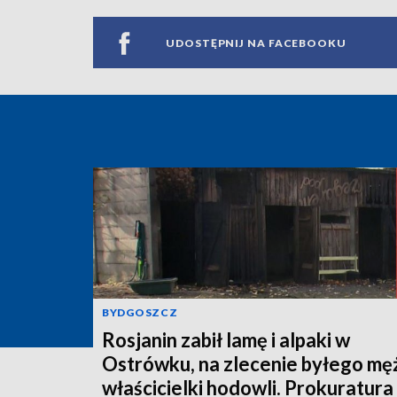
UDOSTĘPNIJ NA FACEBOOKU
BYDGOSZCZ
Rosjanin zabił lamę i alpaki w
Ostrówku, na zlecenie byłego mę
właścicielki hodowli. Prokuratura