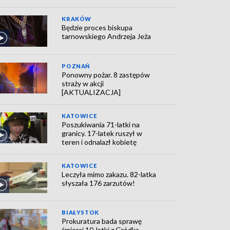
KRAKÓW
Będzie proces biskupa
tarnowskiego Andrzeja Jeża
POZNAŃ
Ponowny pożar. 8 zastępów
straży w akcji
[AKTUALIZACJA]
KATOWICE
Poszukiwania 71-latki na
granicy. 17-latek ruszył w
teren i odnalazł kobietę
KATOWICE
Leczyła mimo zakazu. 82-latka
słyszała 176 zarzutów!
BIAŁYSTOK
Prokuratura bada sprawę
śmierci 10-latki z Gródka