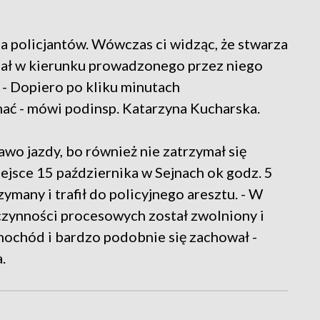
 policjantów. Wówczas ci widząc, że stwarza
zał w kierunku prowadzonego przez niego
 - Dopiero po kliku minutach
mać - mówi podinsp. Katarzyna Kucharska.
wo jazdy, bo również nie zatrzymał się
iejsce 15 października w Sejnach ok godz. 5
ymany i trafił do policyjnego aresztu. - W
czynności procesowych został zwolniony i
amochód i bardzo podobnie się zachował -
.