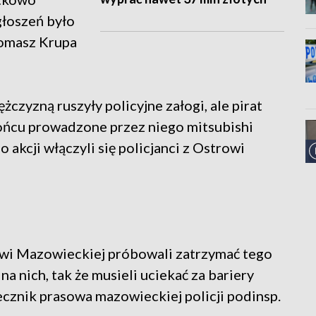
głoszeń było
Tomasz Krupa
czyzną ruszyły policyjne załogi, ale pirat
końcu prowadzone przez niego mitsubishi
 akcji włączyli się policjanci z Ostrowi
owi Mazowieckiej próbowali zatrzymać tego
na nich, tak że musieli uciekać za bariery
zecznik prasowa mazowieckiej policji podinsp.