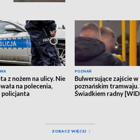
kobieta miała obraże
wideo]
AWA
POZNAŃ
ta z nożem na ulicy. Nie
Bulwersujące zajście w
wała na polecenia,
poznańskim tramwaju.
 policjanta
Świadkiem radny [WI
ZOBACZ WIĘCEJ