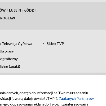
KÓW
/
LUBLIN
/
ŁÓDŹ
/
ROCŁAW
 Telewizja Cyfrowa
Sklep TVP
la prasy
tograficzny
sing (znaki)
klamy
Kontakt
rania danych, dostęp do informacji na Twoim urządzeniu
idacji (zwaną dalej również „TVP”),
Zaufanych Partnerów
anego dopasowania reklam do Twoich zainteresowań i