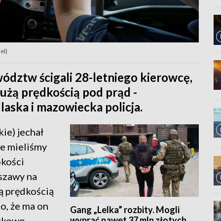
el)
ództw ścigali 28-letniego kierowcę,
dużą prędkością pod prąd -
aska i mazowiecka policja.
kie) jechał
re mieliśmy
okości
szawy na
żą prędkością
o, że ma on
Gang „Lelka” rozbity. Mogli
wyprać nawet 37 mln złotych
atkowo