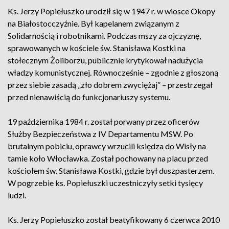
Ks. Jerzy Popiełuszko urodził się w 1947 r. w wiosce Okopy
na Białostocczyźnie. Był kapelanem związanym z
Solidarnością i robotnikami. Podczas mszy za ojczyznę,
sprawowanych w kościele św. Stanisława Kostki na
stołecznym Żoliborzu, publicznie krytykował nadużycia
władzy komunistycznej. Równocześnie – zgodnie z głoszoną
przez siebie zasadą „zło dobrem zwyciężaj” – przestrzegał
przed nienawiścią do funkcjonariuszy systemu.
19 października 1984 r. został porwany przez oficerów
Służby Bezpieczeństwa z IV Departamentu MSW. Po
brutalnym pobiciu, oprawcy wrzucili księdza do Wisły na
tamie koło Włocławka. Został pochowany na placu przed
kościołem św. Stanisława Kostki, gdzie był duszpasterzem.
W pogrzebie ks. Popiełuszki uczestniczyły setki tysięcy
ludzi.
Ks. Jerzy Popiełuszko został beatyfikowany 6 czerwca 2010