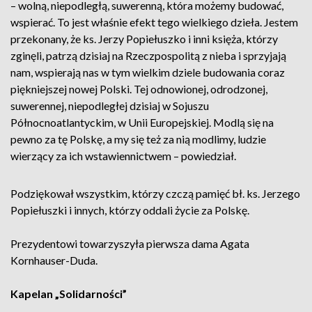
– wolną, niepodległą, suwerenną, która możemy budować,
wspierać. To jest właśnie efekt tego wielkiego dzieła. Jestem
przekonany, że ks. Jerzy Popiełuszko i inni księża, którzy
zginęli, patrzą dzisiaj na Rzeczpospolitą z nieba i sprzyjają
nam, wspierają nas w tym wielkim dziele budowania coraz
piękniejszej nowej Polski. Tej odnowionej, odrodzonej,
suwerennej, niepodległej dzisiaj w Sojuszu
Północnoatlantyckim, w Unii Europejskiej. Modlą się na
pewno za tę Polskę, a my się też za nią modlimy, ludzie
wierzący za ich wstawiennictwem – powiedział.
Podziękował wszystkim, którzy czczą pamięć bł. ks. Jerzego
Popiełuszki i innych, którzy oddali życie za Polskę.
Prezydentowi towarzyszyła pierwsza dama Agata
Kornhauser-Duda.
Kapelan „Solidarności”