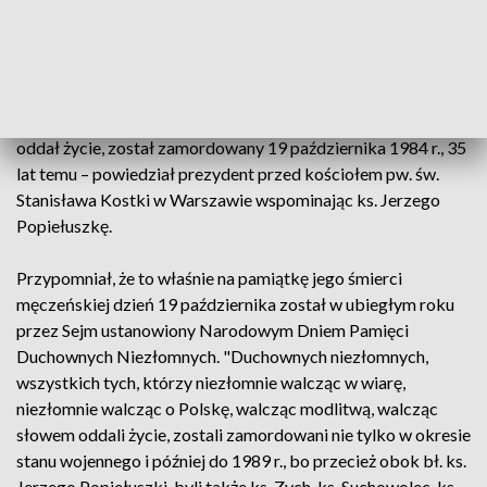
wiary przede wszystkim w Boga, ale także wiary w to, że
dobro prędzej czy później zwycięży, że musi nadejść wolność,
że Polska będzie wolna. Wspierał w tej wierze robotników,
wspierał ludzi pracy, wspierał Solidarność wtedy rozbitą, ale
walczącą w podziemiu. I za tę wiarę i za tę swoją postawę
oddał życie, został zamordowany 19 października 1984 r., 35
lat temu – powiedział prezydent przed kościołem pw. św.
Stanisława Kostki w Warszawie wspominając ks. Jerzego
Popiełuszkę.
Przypomniał, że to właśnie na pamiątkę jego śmierci
męczeńskiej dzień 19 października został w ubiegłym roku
przez Sejm ustanowiony Narodowym Dniem Pamięci
Duchownych Niezłomnych. "Duchownych niezłomnych,
wszystkich tych, którzy niezłomnie walcząc w wiarę,
niezłomnie walcząc o Polskę, walcząc modlitwą, walcząc
słowem oddali życie, zostali zamordowani nie tylko w okresie
stanu wojennego i później do 1989 r., bo przecież obok bł. ks.
Jerzego Popiełuszki, byli także ks. Zych, ks. Suchowolec, ks.