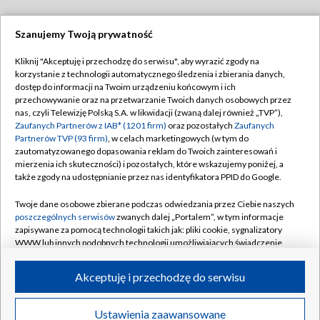
Szanujemy Twoją prywatność
Dołącz do nas:
Kliknij "Akceptuję i przechodzę do serwisu", aby wyrazić zgody na
korzystanie z technologii automatycznego śledzenia i zbierania danych,
TVP
dostęp do informacji na Twoim urządzeniu końcowym i ich
Abonament TVP
przechowywanie oraz na przetwarzanie Twoich danych osobowych przez
Regulamin TVP
nas, czyli Telewizję Polską S.A. w likwidacji (zwaną dalej również „TVP”),
Emisja w TVP
Zaufanych Partnerów z IAB* (1201 firm)
Polityka prywatności
oraz pozostałych
Zaufanych
Partnerów TVP (93 firm)
, w celach marketingowych (w tym do
Centrum informacji TVP
Moje zgody
zautomatyzowanego dopasowania reklam do Twoich zainteresowań i
mierzenia ich skuteczności) i pozostałych, które wskazujemy poniżej, a
Naziemna Telewizja Cyfrowa
Pomoc
także zgody na udostępnianie przez nas identyfikatora PPID do Google.
Sklep TVP
Biuro reklamy
Twoje dane osobowe zbierane podczas odwiedzania przez Ciebie naszych
Rada Programowa
poszczególnych serwisów
zwanych dalej „Portalem”, w tym informacje
Kontakt
zapisywane za pomocą technologii takich jak: pliki cookie, sygnalizatory
System NOS
WWW lub innych podobnych technologii umożliwiających świadczenie
dopasowanych i bezpiecznych usług, personalizację treści oraz reklam,
Informacje o nadawcy
Kanały
udostępnianie funkcji mediów społecznościowych oraz analizowanie
Akceptuję i przechodzę do serwisu
ruchu w Internecie.
Program dla prasy
©2026 Telewizja Polska S.A. w likwidacji
Biuro Reklamy
Twoje dane osobowe zbierane podczas odwiedzania przez Ciebie
Ustawienia zaawansowane