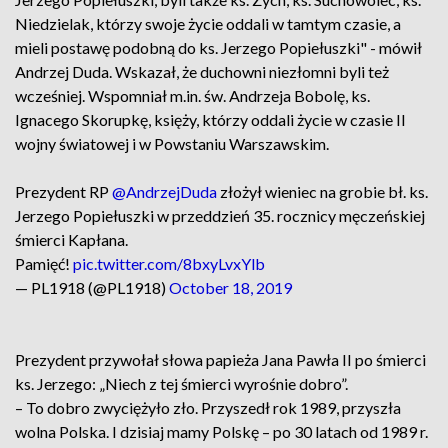
Niedzielak, którzy swoje życie oddali w tamtym czasie, a
mieli postawę podobną do ks. Jerzego Popiełuszki" - mówił
Andrzej Duda. Wskazał, że duchowni niezłomni byli też
wcześniej. Wspomniał m.in. św. Andrzeja Bobolę, ks.
Ignacego Skorupkę, księży, którzy oddali życie w czasie II
wojny światowej i w Powstaniu Warszawskim.
Prezydent RP
@AndrzejDuda
złożył wieniec na grobie bł. ks.
Jerzego Popiełuszki w przeddzień 35. rocznicy męczeńskiej
śmierci Kapłana.
Pamięć!
pic.twitter.com/8bxyLvxYlb
— PL1918 (@PL1918)
October 18, 2019
Prezydent przywołał słowa papieża Jana Pawła II po śmierci
ks. Jerzego: „Niech z tej śmierci wyrośnie dobro”.
– To dobro zwyciężyło zło. Przyszedł rok 1989, przyszła
wolna Polska. I dzisiaj mamy Polskę – po 30 latach od 1989 r.