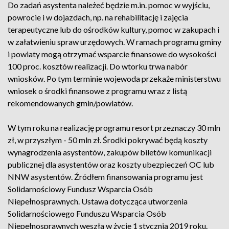
Do zadań asystenta należeć będzie m.in. pomoc w wyjściu,
powrocie i w dojazdach, np. na rehabilitację i zajęcia
terapeutyczne lub do ośrodków kultury, pomoc w zakupach i
w załatwieniu spraw urzędowych. W ramach programu gminy
i powiaty mogą otrzymać wsparcie finansowe do wysokości
100 proc. kosztów realizacji. Do wtorku trwa nabór
wniosków. Po tym terminie wojewoda przekaże ministerstwu
wniosek o środki finansowe z programu wraz z listą
rekomendowanych gmin/powiatów.
W tym roku na realizację programu resort przeznaczy 30 mln
zł, w przyszłym - 50 mln zł. Środki pokrywać będą koszty
wynagrodzenia asystentów, zakupów biletów komunikacji
publicznej dla asystentów oraz koszty ubezpieczeń OC lub
NNW asystentów. Źródłem finansowania programu jest
Solidarnościowy Fundusz Wsparcia Osób
Niepełnosprawnych. Ustawa dotycząca utworzenia
Solidarnościowego Funduszu Wsparcia Osób
Niepełnosprawnych weszła w życie 1 stycznia 2019 roku.