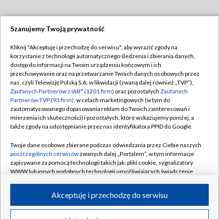
Szanujemy Twoją prywatność
Dołącz do nas:
Kliknij "Akceptuję i przechodzę do serwisu", aby wyrazić zgody na
korzystanie z technologii automatycznego śledzenia i zbierania danych,
TVP
dostęp do informacji na Twoim urządzeniu końcowym i ich
Abonament TVP
przechowywanie oraz na przetwarzanie Twoich danych osobowych przez
Regulamin TVP
nas, czyli Telewizję Polską S.A. w likwidacji (zwaną dalej również „TVP”),
Emisja w TVP
Zaufanych Partnerów z IAB* (1201 firm)
Polityka prywatności
oraz pozostałych
Zaufanych
Partnerów TVP (93 firm)
, w celach marketingowych (w tym do
Centrum informacji TVP
Moje zgody
zautomatyzowanego dopasowania reklam do Twoich zainteresowań i
mierzenia ich skuteczności) i pozostałych, które wskazujemy poniżej, a
Naziemna Telewizja Cyfrowa
Pomoc
także zgody na udostępnianie przez nas identyfikatora PPID do Google.
Sklep TVP
Biuro reklamy
Twoje dane osobowe zbierane podczas odwiedzania przez Ciebie naszych
Rada Programowa
poszczególnych serwisów
zwanych dalej „Portalem”, w tym informacje
Kontakt
zapisywane za pomocą technologii takich jak: pliki cookie, sygnalizatory
System NOS
WWW lub innych podobnych technologii umożliwiających świadczenie
dopasowanych i bezpiecznych usług, personalizację treści oraz reklam,
Informacje o nadawcy
Kanały
udostępnianie funkcji mediów społecznościowych oraz analizowanie
Akceptuję i przechodzę do serwisu
ruchu w Internecie.
Program dla prasy
©2026 Telewizja Polska S.A. w likwidacji
Biuro Reklamy
Twoje dane osobowe zbierane podczas odwiedzania przez Ciebie