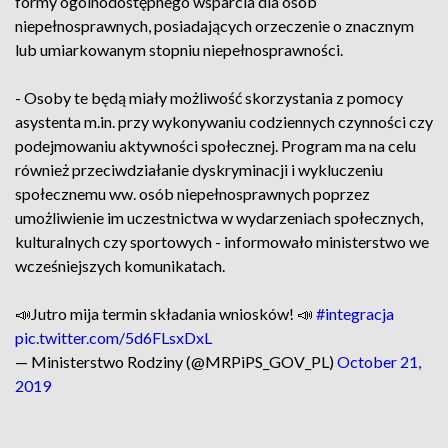
formy ogólnodostępnego wsparcia dla osób
niepełnosprawnych, posiadających orzeczenie o znacznym
lub umiarkowanym stopniu niepełnosprawności.
- Osoby te będą miały możliwość skorzystania z pomocy
asystenta m.in. przy wykonywaniu codziennych czynności czy
podejmowaniu aktywności społecznej. Program ma na celu
również przeciwdziałanie dyskryminacji i wykluczeniu
społecznemu ww. osób niepełnosprawnych poprzez
umożliwienie im uczestnictwa w wydarzeniach społecznych,
kulturalnych czy sportowych - informowało ministerstwo we
wcześniejszych komunikatach.
📣Jutro mija termin składania wniosków! 📣
#integracja
pic.twitter.com/5d6FLsxDxL
— Ministerstwo Rodziny (@MRPiPS_GOV_PL)
October 21,
2019