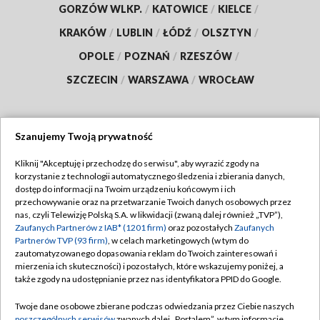
GORZÓW WLKP.
/
KATOWICE
/
KIELCE
/
KRAKÓW
/
LUBLIN
/
ŁÓDŹ
/
OLSZTYN
/
OPOLE
/
POZNAŃ
/
RZESZÓW
/
SZCZECIN
/
WARSZAWA
/
WROCŁAW
Szanujemy Twoją prywatność
Dołącz do nas:
Kliknij "Akceptuję i przechodzę do serwisu", aby wyrazić zgody na
korzystanie z technologii automatycznego śledzenia i zbierania danych,
TVP
dostęp do informacji na Twoim urządzeniu końcowym i ich
Abonament TVP
przechowywanie oraz na przetwarzanie Twoich danych osobowych przez
Regulamin TVP
nas, czyli Telewizję Polską S.A. w likwidacji (zwaną dalej również „TVP”),
Emisja w TVP
Polityka prywatności
Zaufanych Partnerów z IAB* (1201 firm)
oraz pozostałych
Zaufanych
Partnerów TVP (93 firm)
, w celach marketingowych (w tym do
Centrum informacji TVP
Moje zgody
zautomatyzowanego dopasowania reklam do Twoich zainteresowań i
mierzenia ich skuteczności) i pozostałych, które wskazujemy poniżej, a
Naziemna Telewizja Cyfrowa
Pomoc
także zgody na udostępnianie przez nas identyfikatora PPID do Google.
Sklep TVP
Biuro reklamy
Twoje dane osobowe zbierane podczas odwiedzania przez Ciebie naszych
Rada Programowa
poszczególnych serwisów
zwanych dalej „Portalem”, w tym informacje