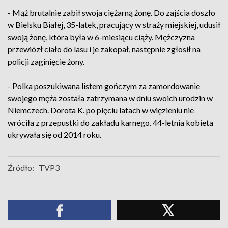
- Mąż brutalnie zabił swoja ciężarną żonę. Do zajścia doszło
w Bielsku Białej, 35-latek, pracujący w straży miejskiej, udusił
swoją żonę, która była w 6-miesiącu ciąży. Mężczyzna
przewiózł ciało do lasu i je zakopał, następnie zgłosił na
policji zaginięcie żony.
- Polka poszukiwana listem gończym za zamordowanie
swojego męża została zatrzymana w dniu swoich urodzin w
Niemczech. Dorota K. po pięciu latach w więzieniu nie
wróciła z przepustki do zakładu karnego. 44-letnia kobieta
ukrywała się od 2014 roku.
Źródło:
TVP3