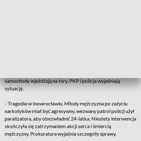
przechodzenia przez pasy to główny powód kolizji z
pieszymi.
- Skradzione w całej europie pojazdu trafiają w ręce
pograniczników pracujących na wschodniej granicy unii. W
tym roku zatrzymano 110 kradzionych samochodów o
wartości ponad 6 milionów złotych.
- W włos od tragedii na przejeździe kolejowym w Łodzi. W
czasie, kiedy nadjeżdża pociąg, nagle otwiera się szlaban, a
samochody wjeżdżają na tory. PKP i policja wyjaśniają
sytuację.
- Tragedia w Inowrocławiu. Młody mężczyzna po zażyciu
narkotyków miał być agresywny, wezwany patrol policji użył
paralizatora, aby obezwładnić 24-latka. Niestety interwencja
skończyła się zatrzymaniem akcji serca i śmiercią
mężczyzny. Prokuratura wyjaśnia szczegóły sprawy.