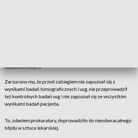
Aleksandra B. w Uniwersyteckim Szpitalu Klinicznym przy ul.
Borowskiej we Wrocławiu. B. był lekarzem prowadzącym i
operatorem zabiegu nefrektomii.
Prokuratura oskarżyła medyka o narażenie pacjenta na
niebezpieczeństwo utraty życia lub ciężkiego uszczerbku na
zdrowiu. Zdaniem śledczych, Aleksander B., nie dokładając
należytej staranności, nieumyślnie wyciął pacjentowi zdrową,
prawą nerkę, zamiast lewej - która była objęta zmianami
nowotworowymi.
Zarzucono mu, że przed zabiegiem nie zapoznał się z
wynikami badań tomograficznych i usg, nie przeprowadził
też kontrolnych badań usg i nie zapoznał się ze wszystkim
wynikami badań pacjenta.
To, zdaniem prokuratury, doprowadziło do nieodwracalnego
błędu w sztuce lekarskiej.