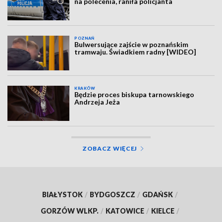
na polecenia, raniła policjanta
POZNAŃ
Bulwersujące zajście w poznańskim
tramwaju. Świadkiem radny [WIDEO]
KRAKÓW
Będzie proces biskupa tarnowskiego
Andrzeja Jeża
ZOBACZ WIĘCEJ
BIAŁYSTOK
/
BYDGOSZCZ
/
GDAŃSK
/
GORZÓW WLKP.
/
KATOWICE
/
KIELCE
/