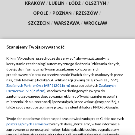
KRAKÓW
/
LUBLIN
/
ŁÓDŹ
/
OLSZTYN
/
OPOLE
/
POZNAŃ
/
RZESZÓW
/
SZCZECIN
/
WARSZAWA
/
WROCŁAW
Szanujemy Twoją prywatność
Dołącz do nas:
Kliknij "Akceptuję i przechodzę do serwisu", aby wyrazić zgody na
korzystanie z technologii automatycznego śledzenia i zbierania danych,
TVP
dostęp do informacji na Twoim urządzeniu końcowym i ich
Abonament TVP
przechowywanie oraz na przetwarzanie Twoich danych osobowych przez
Regulamin TVP
nas, czyli Telewizję Polską S.A. w likwidacji (zwaną dalej również „TVP”),
Emisja w TVP
Polityka prywatności
Zaufanych Partnerów z IAB* (1201 firm)
oraz pozostałych
Zaufanych
Partnerów TVP (93 firm)
, w celach marketingowych (w tym do
Centrum informacji TVP
Moje zgody
zautomatyzowanego dopasowania reklam do Twoich zainteresowań i
mierzenia ich skuteczności) i pozostałych, które wskazujemy poniżej, a
Naziemna Telewizja Cyfrowa
Pomoc
także zgody na udostępnianie przez nas identyfikatora PPID do Google.
Sklep TVP
Biuro reklamy
Twoje dane osobowe zbierane podczas odwiedzania przez Ciebie naszych
Rada Programowa
Kontakt
poszczególnych serwisów
zwanych dalej „Portalem”, w tym informacje
zapisywane za pomocą technologii takich jak: pliki cookie, sygnalizatory
System NOS
WWW lub innych podobnych technologii umożliwiających świadczenie