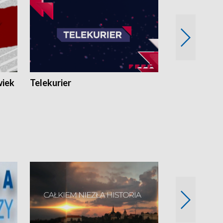
wiek
Telekurier
Kryminalna 