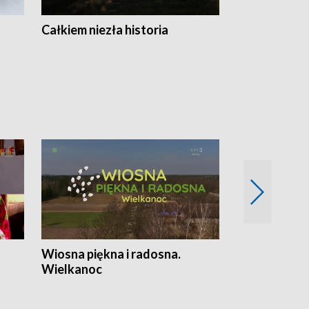
Całkiem niezła historia
Sanatoria
Wiosna piękna i radosna.
Gwiazdy od 
Wielkanoc
gwiazdki