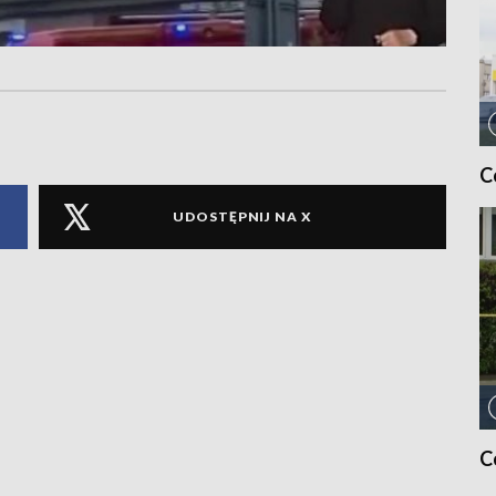
C
UDOSTĘPNIJ NA X
C