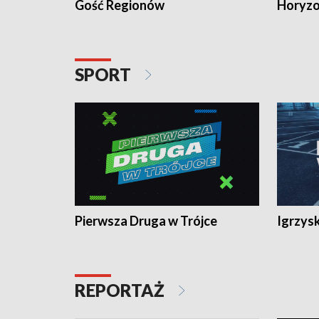
Gość Regionów
Horyzo
SPORT
Pierwsza Druga w Trójce
Igrzys
REPORTAŻ