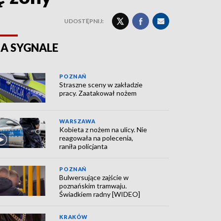
UDOSTĘPNIJ:
A SYGNALE
POZNAŃ
Straszne sceny w zakładzie
pracy. Zaatakował nożem
WARSZAWA
Kobieta z nożem na ulicy. Nie
reagowała na polecenia,
raniła policjanta
POZNAŃ
Bulwersujące zajście w
poznańskim tramwaju.
Świadkiem radny [WIDEO]
KRAKÓW