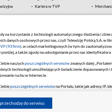
wizyjna
Kariera w TVP
Merchandi
Polityka prywatności
Moje zgody
Pomoc
Biuro re
ody na korzystanie z technologii automatycznego śledzenia i zbie
 danych osobowych przez nas, czyli Telewizję Polską S.A. w likw
VP (93 firm)
, w celach marketingowych (w tym do zautomatyzow
 poniżej, a także zgody na udostępnianie przez nas identyfikator
Ciebie naszych
poszczególnych serwisów
zwanych dalej „Portalem
obnych technologii umożliwiających świadczenie dopasowanych i be
zowanie ruchu w Internecie.
Ciebie
poszczególnych serwisów
na Portalu, takie jak adresy IP, 
sach Portalu czy historia odwiedzin będą przetwarzane przez TV
ji: przechowywania informacji na urządzeniu lub dostęp do nich,
©2026 Telewizja Polska S.A. w likwidacji
 przechodzę do serwisu
enia profilu spersonalizowanych treści, wyboru spersonalizowany
inii odbiorców, opracowywania i ulepszania produktów, zapewnie