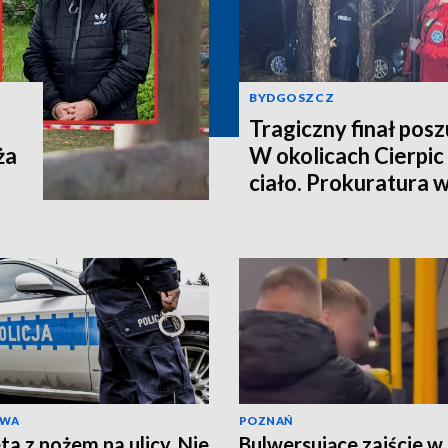
BYDGOSZCZ
Tragiczny finał pos
ża
W okolicach Cierpic 
ciało. Prokuratura 
kobieta miała obraże
wideo]
AWA
POZNAŃ
ta z nożem na ulicy. Nie
Bulwersujące zajście w