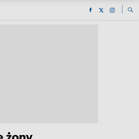
ę żony