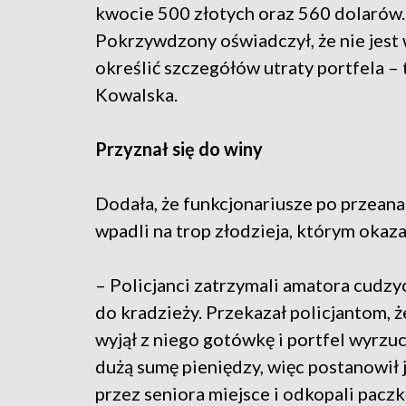
kwocie 500 złotych oraz 560 dolarów.
Pokrzywdzony oświadczył, że nie jest 
określić szczegółów utraty portfela –
Kowalska.
Przyznał się do winy
Dodała, że funkcjonariusze po przean
wpadli na trop złodzieja, którym okaza
– Policjanci zatrzymali amatora cudzych
do kradzieży. Przekazał policjantom, że
wyjął z niego gotówkę i portfel wyrzuci
dużą sumę pieniędzy, więc postanowił j
przez seniora miejsce i odkopali paczk