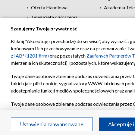
Oferta Handlowa
Akademia Tele
Telegazeta ogłoszenia
Szanujemy Twoją prywatność
Regulamin TVP
Kliknij "Akceptuję i przechodzę do serwisu", aby wyrazić zg
końcowym i ich przechowywanie oraz na przetwarzanie Twoich
z IAB* (1201 firm)
oraz pozostałych
Zaufanych Partnerów T
mierzenia ich skuteczności) i pozostałych, które wskazujemy
Twoje dane osobowe zbierane podczas odwiedzania przez 
takich jak: pliki cookie, sygnalizatory WWW lub innych pod
udostępnianie funkcji mediów społecznościowych oraz anali
Twoje dane osobowe zbierane podczas odwiedzania przez 
plików cookie, informacje o Twoich wyszukiwaniach w serwi
Partnerów TVP
dla realizacji następujących celów i funkc
Ustawienia zaawansowane
Akceptuję i
reklam, tworzenia profilu spersonalizowanych reklam, tworz
treści, stosowania badań rynkowych w celu generowania op