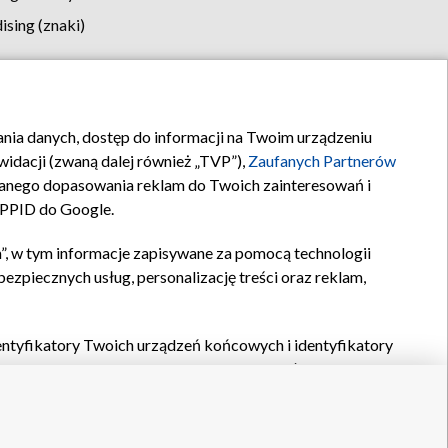
sing (znaki)
klamy
Kontakt
rania danych, dostęp do informacji na Twoim urządzeniu
idacji (zwaną dalej również „TVP”),
Zaufanych Partnerów
anego dopasowania reklam do Twoich zainteresowań i
a PPID do Google.
”, w tym informacje zapisywane za pomocą technologii
zpiecznych usług, personalizację treści oraz reklam,
identyfikatory Twoich urządzeń końcowych i identyfikatory
P,
Zaufanych Partnerów z IAB
oraz pozostałych
Zaufanych
 wyboru podstawowych reklam, wyboru spersonalizowanych
ch treści, pomiaru wydajności reklam, pomiaru wydajności
nia bezpieczeństwa, zapobiegania oszustwom i usuwania