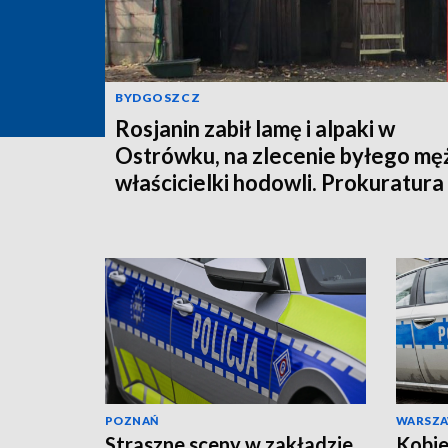
BYDGOSZCZ
Rosjanin zabił lamę i alpaki w
Ostrówku, na zlecenie byłego mę
właścicielki hodowli. Prokuratura
wysłała akt oskarżenia!
POZNAŃ
WARSZ
Straszne sceny w zakładzie
Kobie