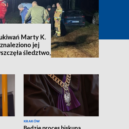
zukiwań Marty K.
znaleziono jej
wszczęła śledztwo,
nia [zdjęcia,
KRAKÓW
Będzie proces biskupa