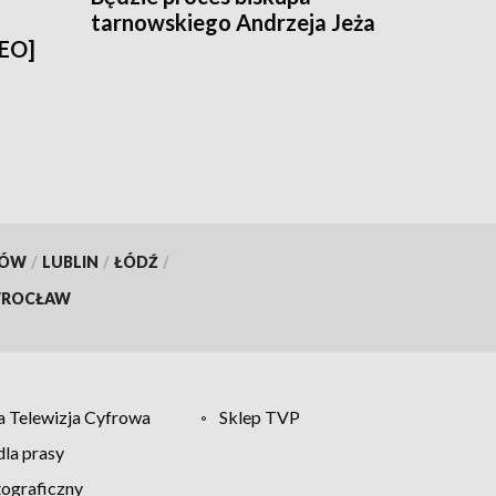
tarnowskiego Andrzeja Jeża
DEO]
KÓW
/
LUBLIN
/
ŁÓDŹ
/
ROCŁAW
 Telewizja Cyfrowa
Sklep TVP
la prasy
tograficzny