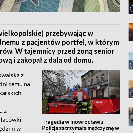
 wielkopolskie) przebywając w
ednemu z pacjentów portfel, w którym
arów. W tajemnicy przed żoną senior
wą i zakopał z dala od domu.
owalska z
 dni temu na
karskich.
u z
placówki
Tragedia w Inowrocławiu.
Policja zatrzymała mężczyznę w
iędzmi w