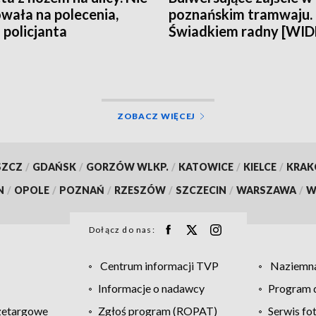
wała na polecenia,
poznańskim tramwaju.
 policjanta
Świadkiem radny [WI
ZOBACZ WIĘCEJ
SZCZ
/
GDAŃSK
/
GORZÓW WLKP.
/
KATOWICE
/
KIELCE
/
KRA
N
/
OPOLE
/
POZNAŃ
/
RZESZÓW
/
SZCZECIN
/
WARSZAWA
/
W
Dołącz do nas:
Centrum informacji TVP
Naziemna
Informacje o nadawcy
Program d
zetargowe
Zgłoś program (ROPAT)
Serwis fo