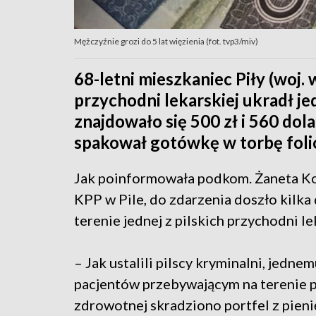
Mężczyźnie grozi do 5 lat więzienia (fot. tvp3/miv)
68-letni mieszkaniec Piły (woj.
przychodni lekarskiej ukradł j
znajdowało się 500 zł i 560 dol
spakował gotówkę w torbę folio
Jak poinformowała podkom. Żaneta K
KPP w Pile, do zdarzenia doszło kilka
terenie jednej z pilskich przychodni le
– Jak ustalili pilscy kryminalni, jednem
pacjentów przebywającym na terenie 
zdrowotnej skradziono portfel z pien