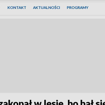
KONTAKT
AKTUALNOŚCI
PROGRAMY
zakopał w lesie, bo bał si