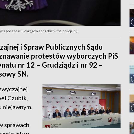
zące sześciu okręgów senackich (fot. policja.pl)
zajnej i Spraw Publicznych Sądu
znawanie protestów wyborczych PiS
atu nr 12 – Grudziądz i nr 92 –
asowy SN.
zwyczajnej
weł Czubik,
u niejawnym.
w sprawach
obnie jak w