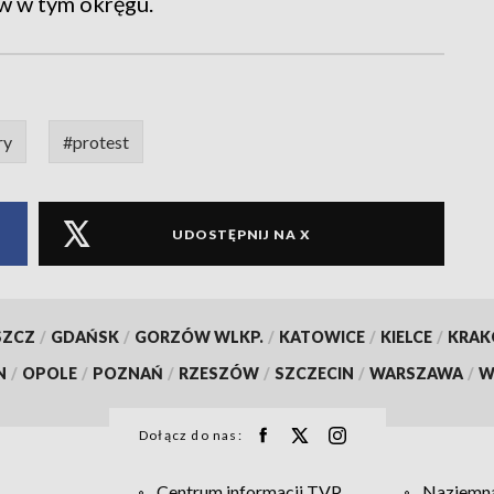
w w tym okręgu.
ry
#protest
UDOSTĘPNIJ NA X
SZCZ
/
GDAŃSK
/
GORZÓW WLKP.
/
KATOWICE
/
KIELCE
/
KRA
N
/
OPOLE
/
POZNAŃ
/
RZESZÓW
/
SZCZECIN
/
WARSZAWA
/
W
Dołącz do nas:
Centrum informacji TVP
Naziemna