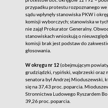
przypadku protestu rozpoznanego we 
sądu wpłynęły stanowiska PKW i okr
komisji wyborczych; stanowiska w tyc
nie zajął Prokurator Generalny. Obw
stanowiskach wnioskują o nieuwzględ
komisji brak jest podstaw do zakwest
głosowania.
W okręgu nr 12
(obejmującym powiaty:
grudziądzki, rypiński, wąbrzeski oraz
senatora był Andrzej Mioduszewski, k
się na 37,43 proc. poparcia. Miodusz
Stronnictwa Ludowego Ryszardem Bobe
39,26 proc. poparcia.