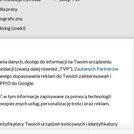
la prasy
tograficzny
sing (znaki)
klamy
Kontakt
rania danych, dostęp do informacji na Twoim urządzeniu
idacji (zwaną dalej również „TVP”),
Zaufanych Partnerów
anego dopasowania reklam do Twoich zainteresowań i
a PPID do Google.
”, w tym informacje zapisywane za pomocą technologii
zpiecznych usług, personalizację treści oraz reklam,
identyfikatory Twoich urządzeń końcowych i identyfikatory
P,
Zaufanych Partnerów z IAB
oraz pozostałych
Zaufanych