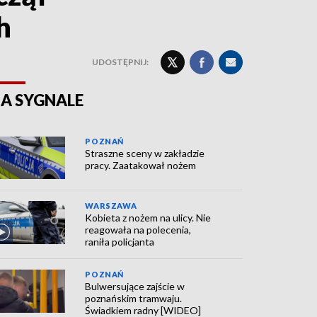
h
UDOSTĘPNIJ:
A SYGNALE
POZNAŃ
Straszne sceny w zakładzie
pracy. Zaatakował nożem
WARSZAWA
Kobieta z nożem na ulicy. Nie
reagowała na polecenia,
raniła policjanta
POZNAŃ
Bulwersujące zajście w
poznańskim tramwaju.
Świadkiem radny [WIDEO]