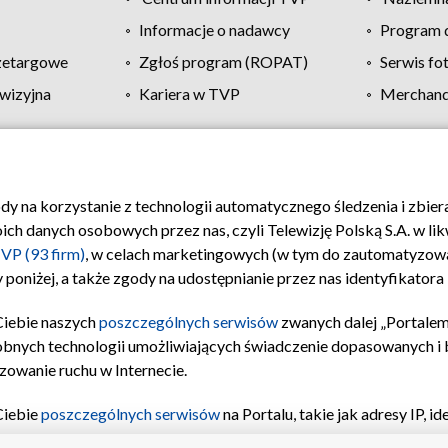
Informacje o nadawcy
Program d
zetargowe
Zgłoś program (ROPAT)
Serwis fo
wizyjna
Kariera w TVP
Merchandi
Polityka prywatności
Moje zgody
Pomoc
Biuro re
ody na korzystanie z technologii automatycznego śledzenia i zbie
 danych osobowych przez nas, czyli Telewizję Polską S.A. w likw
VP (93 firm)
, w celach marketingowych (w tym do zautomatyzow
 poniżej, a także zgody na udostępnianie przez nas identyfikator
Ciebie naszych
poszczególnych serwisów
zwanych dalej „Portalem
obnych technologii umożliwiających świadczenie dopasowanych i be
zowanie ruchu w Internecie.
Ciebie
poszczególnych serwisów
na Portalu, takie jak adresy IP, 
sach Portalu czy historia odwiedzin będą przetwarzane przez TV