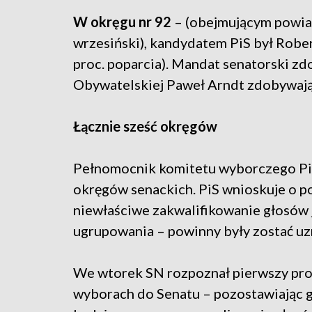
W okręgu nr 92
– (obejmującym powiaty
wrzesiński), kandydatem PiS był Robe
proc. poparcia). Mandat senatorski zd
Obywatelskiej Paweł Arndt zdobywając
Łącznie sześć okręgów
Pełnomocnik komitetu wyborczego PiS
okręgów senackich. PiS wnioskuje o p
niewłaściwe zakwalifikowanie głosów 
ugrupowania – powinny były zostać uz
We wtorek SN rozpoznał pierwszy prot
wyborach do Senatu – pozostawiając go