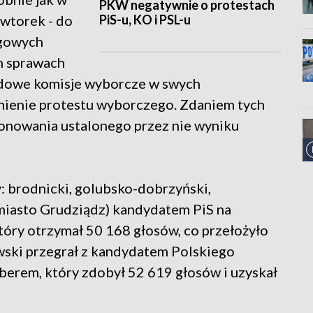
PKW negatywnie o protestach
PiS-u, KO i PSL-u
wtorek - do
ęgowych
h sprawach
odowe komisje wyborcze w swych
nienie protestu wyborczego. Zdaniem tych
ionowania ustalonego przez nie wyniku
 brodnicki, golubsko-dobrzyński,
 miasto Grudziądz) kandydatem PiS na
tóry otrzymał 50 168 głosów, co przełożyło
ewski przegrał z kandydatem Polskiego
rem, który zdobył 52 619 głosów i uzyskał