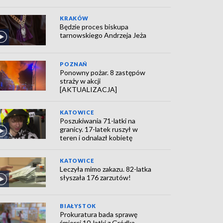
KRAKÓW
Będzie proces biskupa
tarnowskiego Andrzeja Jeża
POZNAŃ
Ponowny pożar. 8 zastępów
straży w akcji
[AKTUALIZACJA]
KATOWICE
Poszukiwania 71-latki na
granicy. 17-latek ruszył w
teren i odnalazł kobietę
KATOWICE
Leczyła mimo zakazu. 82-latka
słyszała 176 zarzutów!
BIAŁYSTOK
Prokuratura bada sprawę
śmierci 10-latki z Gródka