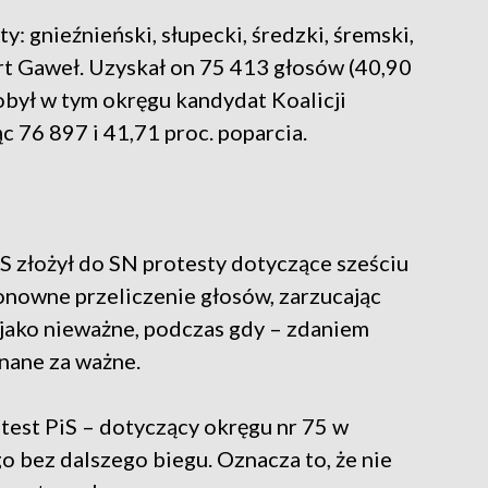
: gnieźnieński, słupecki, średzki, śremski,
rt Gaweł. Uzyskał on 75 413 głosów (40,90
obył w tym okręgu kandydat Koalicji
 76 897 i 41,71 proc. poparcia.
 złożył do SN protesty dotyczące sześciu
onowne przeliczenie głosów, zarzucając
jako nieważne, podczas gdy – zdaniem
nane za ważne.
est PiS – dotyczący okręgu nr 75 w
 bez dalszego biegu. Oznacza to, że nie