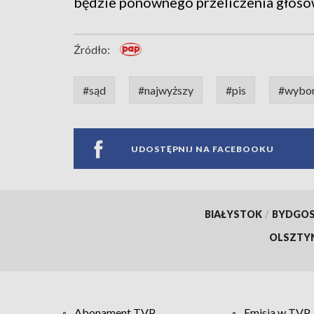
będzie ponownego przeliczenia głosó
Źródło:
#sąd
#najwyższy
#pis
#wybo
UDOSTĘPNIJ NA FACEBOOKU
BIAŁYSTOK
/
BYDGO
OLSZTY
Abonament TVP
Emisja w TVP