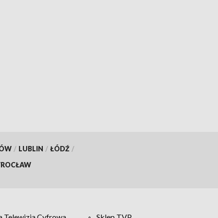
KÓW
/
LUBLIN
/
ŁÓDŹ
/
ROCŁAW
 Telewizja Cyfrowa
Sklep TVP