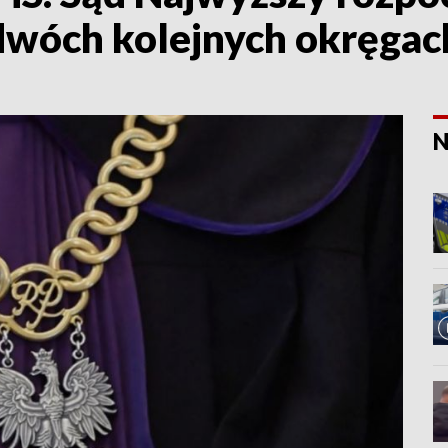
wóch kolejnych okręgac
N