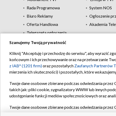
Rada Programowa
System NOS
Biuro Reklamy
Ogłoszenie pr
Oferta Handlowa
Akademia Tele
Telegazeta ogłoszenia
Szanujemy Twoją prywatność
Regulamin TVP
Kliknij "Akceptuję i przechodzę do serwisu", aby wyrazić zg
końcowym i ich przechowywanie oraz na przetwarzanie Twoich
z IAB* (1201 firm)
oraz pozostałych
Zaufanych Partnerów T
mierzenia ich skuteczności) i pozostałych, które wskazujemy
Twoje dane osobowe zbierane podczas odwiedzania przez 
takich jak: pliki cookie, sygnalizatory WWW lub innych pod
udostępnianie funkcji mediów społecznościowych oraz anali
Twoje dane osobowe zbierane podczas odwiedzania przez 
plików cookie, informacje o Twoich wyszukiwaniach w serwi