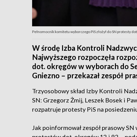
Pełnomocnik komitetu wyborczego PiS złożył do SN protesty dotyc
W środę Izba Kontroli Nadzwyc
Najwyższego rozpoczęła rozpo
dot. okręgów w wyborach do Sen
Gniezno – przekazał zespół pr
Trzyosobowy skład Izby Kontroli Nad
SN: Grzegorz Żmij, Leszek Bosek i Pa
rozpatruje protesty PiS na posiedzeni
Jak poinformował zespół prasowy SN 
protestów dot. okręgów 12 i 92 – pod