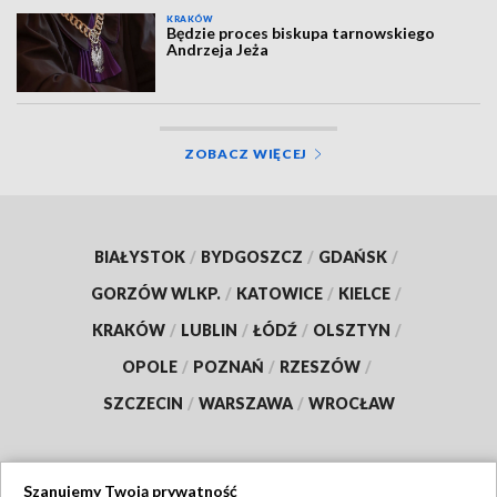
KRAKÓW
Będzie proces biskupa tarnowskiego
Andrzeja Jeża
ZOBACZ WIĘCEJ
BIAŁYSTOK
/
BYDGOSZCZ
/
GDAŃSK
/
GORZÓW WLKP.
/
KATOWICE
/
KIELCE
/
KRAKÓW
/
LUBLIN
/
ŁÓDŹ
/
OLSZTYN
/
OPOLE
/
POZNAŃ
/
RZESZÓW
/
SZCZECIN
/
WARSZAWA
/
WROCŁAW
Szanujemy Twoją prywatność