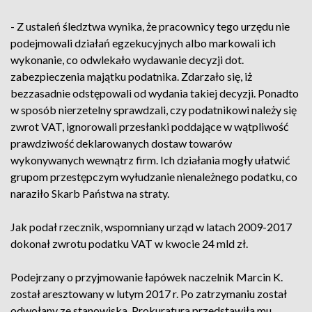
- Z ustaleń śledztwa wynika, że pracownicy tego urzędu nie
podejmowali działań egzekucyjnych albo markowali ich
wykonanie, co odwlekało wydawanie decyzji dot.
zabezpieczenia majątku podatnika. Zdarzało się, iż
bezzasadnie odstępowali od wydania takiej decyzji. Ponadto
w sposób nierzetelny sprawdzali, czy podatnikowi należy się
zwrot VAT, ignorowali przesłanki poddające w wątpliwość
prawdziwość deklarowanych dostaw towarów
wykonywanych wewnątrz firm. Ich działania mogły ułatwić
grupom przestępczym wyłudzanie nienależnego podatku, co
naraziło Skarb Państwa na straty.
Jak podał rzecznik, wspomniany urząd w latach 2009-2017
dokonał zwrotu podatku VAT w kwocie 24 mld zł.
Podejrzany o przyjmowanie łapówek naczelnik Marcin K.
został aresztowany w lutym 2017 r. Po zatrzymaniu został
odwołany ze stanowiska. Prokuratura przedstawiła mu