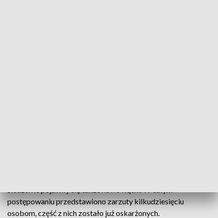
otrzymania 20 tys. zł łapówki, ostatecznie w zamian za swoje
usługi przyjął gotówkę w łącznej kwocie 10 tys. zł, w kilku
częściach.
Zatrzymanie urzędnika podejrzanego o przyjęcie łapówki to
część większego śledztwa prowadzonego przez katowicką
delegaturę ABW pod nadzorem Prokuratury Regionalnej w
Katowicach. Zarzuty w tej sprawie przedstawiono dziewięciu
osobom.
Sprawa jest jednym z wątków śledztwa prowadzonego
przeciwko Marcinowi K., byłemu naczelnikowi Pierwszego
Śląskiego Urzędu Skarbowego w Sosnowcu. Tamto
postępowanie rozpoczęło się w październiku 2016 roku. Od
czasu przedstawienia zarzutów pierwszym osobom, w
śledztwie pojawiły się także nowe wątki. W całym
postępowaniu przedstawiono zarzuty kilkudziesięciu
osobom, część z nich zostało już oskarżonych.