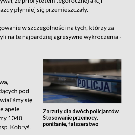
ał, że priorytetem tegorocznej akcji
jazdy płynniej się przemieszczały.
owanie w szczególności na tych, którzy za
yli na te najbardziej agresywne wykroczenia -
wa,
adących pod
wialiśmy się
że apele
Zarzuty dla dwóch policjantów.
Stosowanie przemocy,
śmy 1040
poniżanie, fałszerstwo
nsp. Kobryś.