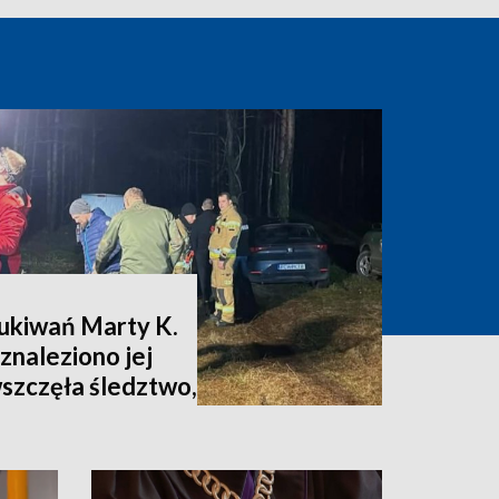
zukiwań Marty K.
znaleziono jej
wszczęła śledztwo,
nia [zdjęcia,