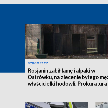
BYDGOSZCZ
Rosjanin zabił lamę i alpaki w
Ostrówku, na zlecenie byłego mę
właścicielki hodowli. Prokuratura
wysłała akt oskarżenia!