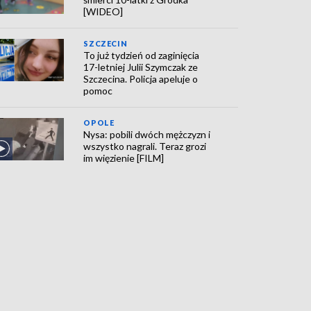
[WIDEO]
SZCZECIN
To już tydzień od zaginięcia
17-letniej Julii Szymczak ze
Szczecina. Policja apeluje o
pomoc
OPOLE
Nysa: pobili dwóch mężczyzn i
wszystko nagrali. Teraz grozi
im więzienie [FILM]