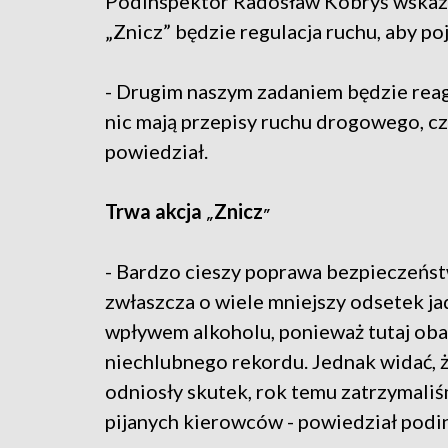
Podinspektor Radosław Kobryś wskazyw
„Znicz” będzie regulacja ruchu, aby po
- Drugim naszym zadaniem będzie reag
nic mają przepisy ruchu drogowego, cz
powiedział.
Trwa akcja
Znicz
„
”
- Bardzo cieszy poprawa bezpieczeńst
zwłaszcza o wiele mniejszy odsetek j
wpływem alkoholu, ponieważ tutaj oba
niechlubnego rekordu. Jednak widać, 
odniosły skutek, rok temu zatrzymali
pijanych kierowców - powiedział podi