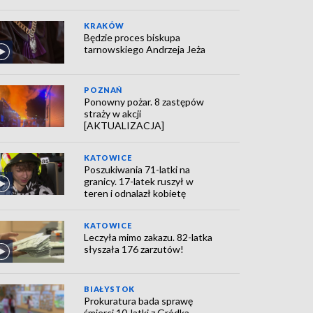
KRAKÓW
Będzie proces biskupa
tarnowskiego Andrzeja Jeża
POZNAŃ
Ponowny pożar. 8 zastępów
straży w akcji
[AKTUALIZACJA]
KATOWICE
Poszukiwania 71-latki na
granicy. 17-latek ruszył w
teren i odnalazł kobietę
KATOWICE
Leczyła mimo zakazu. 82-latka
słyszała 176 zarzutów!
BIAŁYSTOK
Prokuratura bada sprawę
śmierci 10-latki z Gródka