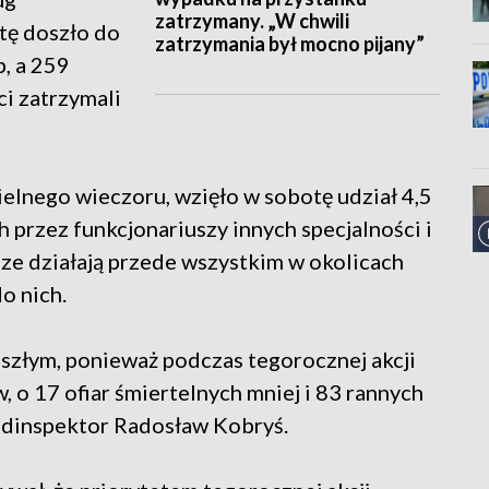
zatrzymany. „W chwili
tę doszło do
zatrzymania był mocno pijany”
, a 259
ci zatrzymali
ielnego wieczoru, wzięło w sobotę udział 4,5
 przez funkcjonariuszy innych specjalności i
e działają przede wszystkim w okolicach
o nich.
zeszłym, ponieważ podczas tegorocznej akcji
 o 17 ofiar śmiertelnych mniej i 83 rannych
podinspektor Radosław Kobryś.