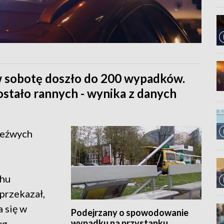
w sobotę doszło do 200 wypadków.
ostało rannych - wynika z danych
zeźwych
chu
przekazał,
 się w
Podejrzany o spowodowanie
wypadku na przystanku
ug