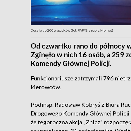
Doszło do 200 wypadków (fot. PAP/Grzegorz Momot)
Od czwartku rano do północy 
Zginęło w nich 16 osób, a 259 z
Komendy Głównej Policji.
Funkcjonariusze zatrzymali 796 nietr
kierowców.
Podinsp. Radosław Kobryś z Biura Ru
Drogowego Komendy Głównej Policji 
że tegoroczna akcja „Znicz” rozpoczęła
czwartek rano, 31 października. Wedł