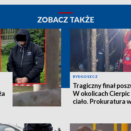
ZOBACZ TAKŻE
BYDGOSZCZ
Tragiczny finał pos
ża
W okolicach Cierpic 
ciało. Prokuratura 
kobieta miała obraże
wideo]