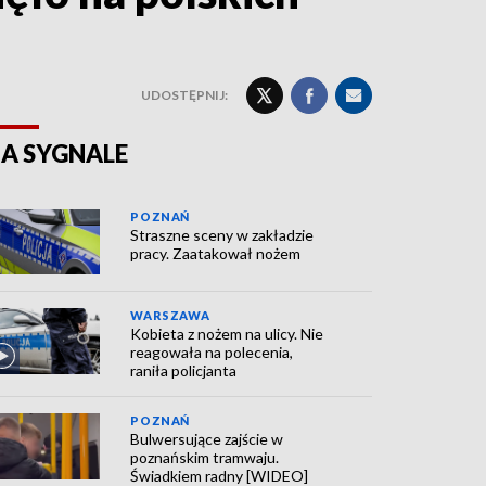
UDOSTĘPNIJ:
A SYGNALE
POZNAŃ
Straszne sceny w zakładzie
pracy. Zaatakował nożem
WARSZAWA
Kobieta z nożem na ulicy. Nie
reagowała na polecenia,
raniła policjanta
POZNAŃ
Bulwersujące zajście w
poznańskim tramwaju.
Świadkiem radny [WIDEO]