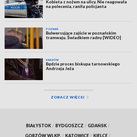
Kobieta z nożem na ulicy. Nie reagowała
na polecenia, raniła policjanta
POZNAŃ
Bulwersujące zajście w poznańskim
tramwaju. Świadkiem radny [WIDEO]
KRAKÓW
Będzie proces biskupa tarnowskiego
Andrzeja Jeża
ZOBACZ WIĘCEJ
BIAŁYSTOK
/
BYDGOSZCZ
/
GDAŃSK
/
GORZÓW WLKP.
/
KATOWICE
/
KIELCE
/