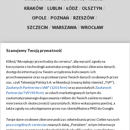
KRAKÓW
/
LUBLIN
/
ŁÓDŹ
/
OLSZTYN
/
OPOLE
/
POZNAŃ
/
RZESZÓW
/
SZCZECIN
/
WARSZAWA
/
WROCŁAW
Szanujemy Twoją prywatność
Dołącz do nas:
Kliknij "Akceptuję i przechodzę do serwisu", aby wyrazić zgody na
korzystanie z technologii automatycznego śledzenia i zbierania danych,
TVP
dostęp do informacji na Twoim urządzeniu końcowym i ich
Abonament TVP
przechowywanie oraz na przetwarzanie Twoich danych osobowych przez
Regulamin TVP
nas, czyli Telewizję Polską S.A. w likwidacji (zwaną dalej również „TVP”),
Emisja w TVP
Polityka prywatności
Zaufanych Partnerów z IAB* (1201 firm)
oraz pozostałych
Zaufanych
Partnerów TVP (93 firm)
, w celach marketingowych (w tym do
Centrum informacji TVP
Moje zgody
zautomatyzowanego dopasowania reklam do Twoich zainteresowań i
mierzenia ich skuteczności) i pozostałych, które wskazujemy poniżej, a
Naziemna Telewizja Cyfrowa
Pomoc
także zgody na udostępnianie przez nas identyfikatora PPID do Google.
Sklep TVP
Biuro reklamy
Twoje dane osobowe zbierane podczas odwiedzania przez Ciebie naszych
Rada Programowa
Kontakt
poszczególnych serwisów
zwanych dalej „Portalem”, w tym informacje
zapisywane za pomocą technologii takich jak: pliki cookie, sygnalizatory