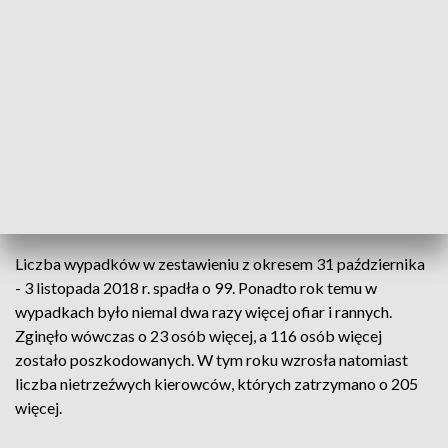
października do 3 listopada. Podinsp. Radosław Kobryś z
Biura Ruchu Drogowego KGP poinformował, że w ciągu tych
dni doszło do 268 wypadków, w których życie straciło 25
osób, a 346 zostało rannych. Policjanci zatrzymali 1 245
nietrzeźwych kierowców.
Z danych policji wynika, że najtragiczniejsza była niedziela,
kiedy zginęło dziewięć osób. Tego dnia policjanci mieli także
najwięcej do czynienia z kierowcami pod wpływem alkoholu.
Liczba wypadków w zestawieniu z okresem 31 października
- 3 listopada 2018 r. spadła o 99. Ponadto rok temu w
wypadkach było niemal dwa razy więcej ofiar i rannych.
Zginęło wówczas o 23 osób więcej, a 116 osób więcej
zostało poszkodowanych. W tym roku wzrosła natomiast
liczba nietrzeźwych kierowców, których zatrzymano o 205
więcej.