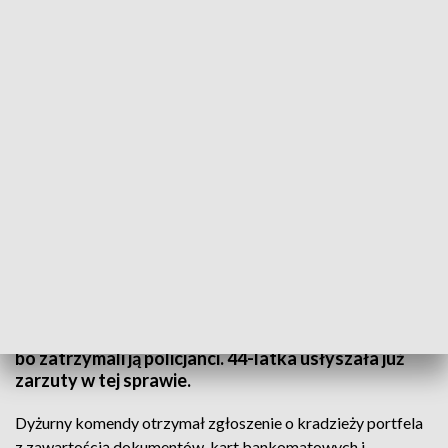
Policjanci zatrzymali nieuczciwą autostopowiczkę, którą okazała się 44-latka z
gminy Chełm (fot. TVP).
Dobrą wolą wykazało się w miniony weekend
małżeństwo z gminy Chełm, które podwiozło
autostopowiczkę. Ta „w podzięce” ukradła portfel
znajdujący się w torebce leżącej na tylnym
siedzeniu. Na szczęście niedługo cieszyła się łupem,
bo zatrzymali ją policjanci. 44-latka usłyszała już
zarzuty w tej sprawie.
Dyżurny komendy otrzymał zgłoszenie o kradzieży portfela
z zawartością dokumentów, kart bankomatowych i