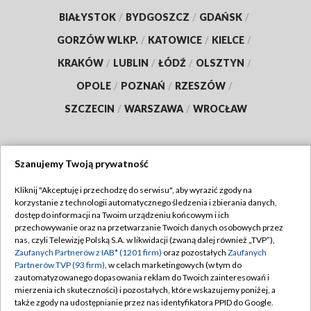
BIAŁYSTOK
/
BYDGOSZCZ
/
GDAŃSK
/
GORZÓW WLKP.
/
KATOWICE
/
KIELCE
/
KRAKÓW
/
LUBLIN
/
ŁÓDŹ
/
OLSZTYN
/
OPOLE
/
POZNAŃ
/
RZESZÓW
/
SZCZECIN
/
WARSZAWA
/
WROCŁAW
Szanujemy Twoją prywatność
Dołącz do nas:
Kliknij "Akceptuję i przechodzę do serwisu", aby wyrazić zgody na
korzystanie z technologii automatycznego śledzenia i zbierania danych,
TVP
dostęp do informacji na Twoim urządzeniu końcowym i ich
Abonament TVP
przechowywanie oraz na przetwarzanie Twoich danych osobowych przez
Regulamin TVP
nas, czyli Telewizję Polską S.A. w likwidacji (zwaną dalej również „TVP”),
Emisja w TVP
Polityka prywatności
Zaufanych Partnerów z IAB* (1201 firm)
oraz pozostałych
Zaufanych
Partnerów TVP (93 firm)
, w celach marketingowych (w tym do
Centrum informacji TVP
Moje zgody
zautomatyzowanego dopasowania reklam do Twoich zainteresowań i
mierzenia ich skuteczności) i pozostałych, które wskazujemy poniżej, a
Naziemna Telewizja Cyfrowa
Pomoc
także zgody na udostępnianie przez nas identyfikatora PPID do Google.