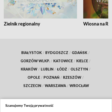
Zielnik regionalny
Wiosna na RO
BIAŁYSTOK
/
BYDGOSZCZ
/
GDAŃSK
/
GORZÓW WLKP.
/
KATOWICE
/
KIELCE
/
KRAKÓW
/
LUBLIN
/
ŁÓDŹ
/
OLSZTYN
/
OPOLE
/
POZNAŃ
/
RZESZÓW
/
SZCZECIN
/
WARSZAWA
/
WROCŁAW
Szanujemy Twoją prywatność
Dołącz do nas: