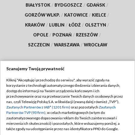
BIAŁYSTOK
/
BYDGOSZCZ
/
GDAŃSK
/
GORZÓW WLKP.
/
KATOWICE
/
KIELCE
/
KRAKÓW
/
LUBLIN
/
ŁÓDŹ
/
OLSZTYN
/
OPOLE
/
POZNAŃ
/
RZESZÓW
/
SZCZECIN
/
WARSZAWA
/
WROCŁAW
Szanujemy Twoją prywatność
Dołącz do nas:
Kliknij "Akceptuję i przechodzę do serwisu", aby wyrazić zgody na
korzystanie z technologii automatycznego śledzenia i zbierania danych,
TVP
dostęp do informacji na Twoim urządzeniu końcowym i ich
Abonament TVP
przechowywanie oraz na przetwarzanie Twoich danych osobowych przez
Regulamin TVP
nas, czyli Telewizję Polską S.A. w likwidacji (zwaną dalej również „TVP”),
Emisja w TVP
Polityka prywatności
Zaufanych Partnerów z IAB* (1201 firm)
oraz pozostałych
Zaufanych
Partnerów TVP (93 firm)
, w celach marketingowych (w tym do
Centrum informacji TVP
Moje zgody
zautomatyzowanego dopasowania reklam do Twoich zainteresowań i
mierzenia ich skuteczności) i pozostałych, które wskazujemy poniżej, a
Naziemna Telewizja Cyfrowa
Pomoc
także zgody na udostępnianie przez nas identyfikatora PPID do Google.