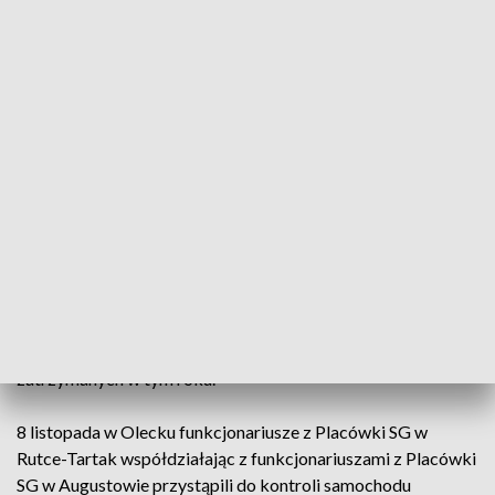
Skradzione bmw odzyskane przez funkcjonariuszy (Straż Graniczna)
Funkcjonariusze Straży Granicznej odzyskali
skradziony w Luksemburgu samochód marki BMW
X5 XDRIVE 30D.
Wartość luksusowego auta wyprodukowanego w 2019 roku
oszacowano na 400 tys. zł. To jeden z najdroższych pojazdów
zatrzymanych w tym roku.
8 listopada w Olecku funkcjonariusze z Placówki SG w
Rutce-Tartak współdziałając z funkcjonariuszami z Placówki
SG w Augustowie przystąpili do kontroli samochodu