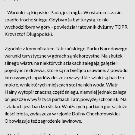
- Warunki są kiepskie. Pada, jest mgła. W ostatnim czasie
spadło trochę śniegu. Gdybym ja był turystą, to nie
wychodziłbym w góry - powiedział ratownik dyżurny TOPR
Krzysztof Długopolski.
Zgodnie z komunikatem Tatrzańskiego Parku Narodowego,
warunki turystyczne w górach są niekorzystne. Na skutek
silnego wiatru na niektórych szlakach zalegają gałęzie i
pojedyncze drzewa, które są na bieżąco usuwane. Z powodu
intensywnych opadów deszczu wszystkie szlaki są bardzo
mokre, w niektórych miejscach stoi na nich woda. Wiatr
Halny wytopił znaczną część śniegu, niemniej jednak zalega
on jeszcze w wyższych partiach Tatr, powyżej schronisk. Na
szlakach jest bardzo ślisko. W niższych partiach gór są duże
ilości błota, zwłaszcza w rejonie Doliny Chochołowskiej.
Obowiązuje też zagrożenie lawinowe.