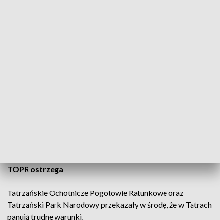
Na południu województwa małopolskiego - w powiecie
tatrzańskim, ale i w nowotarskim, nowosądeckim i gorlickim
- obowiązuje pierwszy stopień ostrzeżenia przed silnym
wiatrem - ostrzeżenie takie oznacza, że wiatr może
spowodować straty materialne oraz zagrożenia dla zdrowia i
życia. Należy też być przygotowanym na utrudnienia w ruchu
drogowym.
Dla woj. małopolskiego Instytut Meteorologii i Gospodarki
Wodnej wydał w środę także ostrzeżenie hydrologiczne
trzeciego stopnia - oznacza ono, że poziomy wód mogą
przekroczyć stany alarmowe.
TOPR ostrzega
Tatrzańskie Ochotnicze Pogotowie Ratunkowe oraz
Tatrzański Park Narodowy przekazały w środę, że w Tatrach
panują trudne warunki.