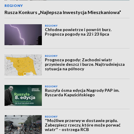
REGIONY
Rusza Konkurs „Najlepsza Inwestycja Mieszkaniowa”
REGIONY
Chłodne powietrze i powrót burz.
Prognoza pogody na 22 i 23 lipca
REGIONY
Prognoza pogody: Zachodni wiatr
przyniesie deszcz i burze. Najtrudniejsza
sytuacja na północy
REGIONY
Ruszyła ósma edycja Nagrody PAP im.
Ryszarda Kapuścińskiego
REGIONY
''Możliwe przerwy w dostawie prądu.
Zabezpiecz rzeczy, które może porwać
wiatr'' - ostrzega RCB