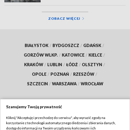
ZOBACZ WIĘCEJ
BIAŁYSTOK
/
BYDGOSZCZ
/
GDAŃSK
/
GORZÓW WLKP.
/
KATOWICE
/
KIELCE
/
KRAKÓW
/
LUBLIN
/
ŁÓDŹ
/
OLSZTYN
/
OPOLE
/
POZNAŃ
/
RZESZÓW
/
SZCZECIN
/
WARSZAWA
/
WROCŁAW
Szanujemy Twoją prywatność
Dołącz do nas:
Kliknij "Akceptuję i przechodzę do serwisu", aby wyrazić zgody na
korzystanie z technologii automatycznego śledzenia i zbierania danych,
TVP
dostęp do informacji na Twoim urządzeniu końcowym i ich