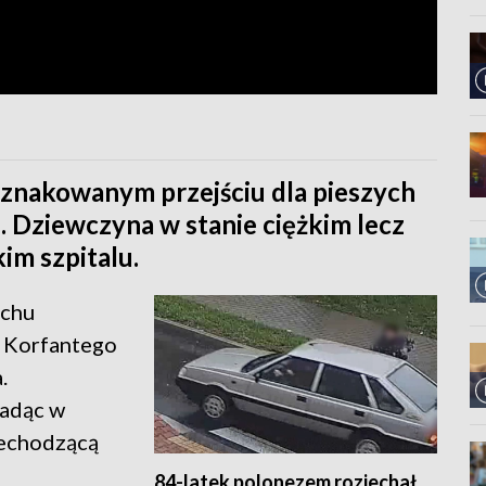
oznakowanym przejściu dla pieszych
Dziewczyna w stanie ciężkim lecz
im szpitalu.
uchu
ę Korfantego
.
jadąc w
rzechodzącą
84-latek polonezem rozjechał