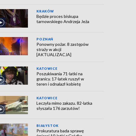
KRAKÓW
Będzie proces biskupa
tarnowskiego Andrzeja Jeża
POZNAŃ
Ponowny pożar. 8 zastępów
straży w akcji
[AKTUALIZACJA]
KATOWICE
Poszukiwania 71-latki na
granicy. 17-latek ruszył w
teren i odnalazł kobietę
KATOWICE
Leczyła mimo zakazu. 82-latka
słyszała 176 zarzutów!
BIAŁYSTOK
Prokuratura bada sprawę
śmierci 10-latki z Gródka