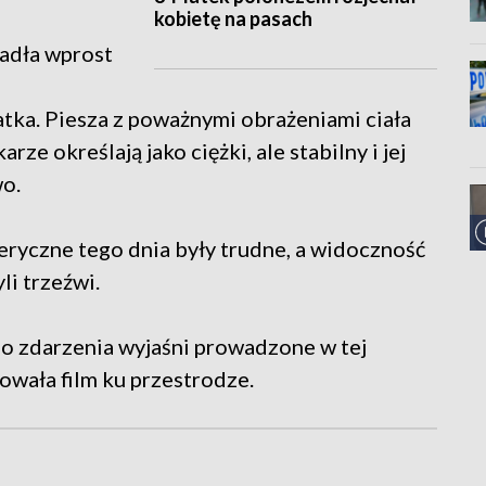
kobietę na pasach
padła wprost
tka. Piesza z poważnymi obrażeniami ciała
arze określają jako ciężki, ale stabilny i jej
wo.
eryczne tego dnia były trudne, a widoczność
i trzeźwi.
go zdarzenia wyjaśni prowadzone w tej
owała film ku przestrodze.