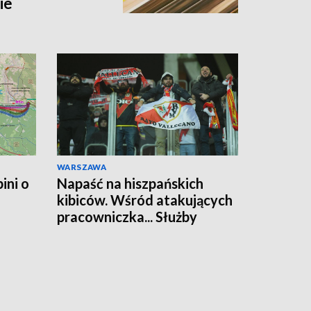
ie
WARSZAWA
ini o
Napaść na hiszpańskich
kibiców. Wśród atakujących
pracowniczka... Służby
Więziennej