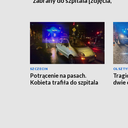
zabrany do szpitala [zdjęcia,
aktualizacja]
SZCZECIN
OLSZTY
Potrącenie na pasach.
Tragi
Kobieta trafiła do szpitala
dwie 