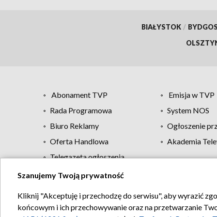
BIAŁYSTOK
/
BYDGO
OLSZTY
Abonament TVP
Emisja w TVP
Rada Programowa
System NOS
Biuro Reklamy
Ogłoszenie pr
Oferta Handlowa
Akademia Tele
Telegazeta ogłoszenia
Szanujemy Twoją prywatność
Regulamin TVP
Kliknij "Akceptuję i przechodzę do serwisu", aby wyrazić zg
końcowym i ich przechowywanie oraz na przetwarzanie Twoich