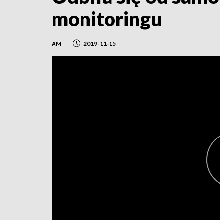
monitoringu
AM
2019-11-15