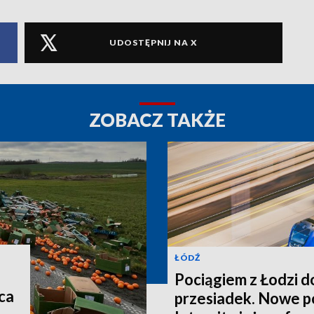
UDOSTĘPNIJ NA X
ZOBACZ TAKŻE
ŁÓDŹ
Pociągiem z Łodzi d
ca
przesiadek. Nowe p