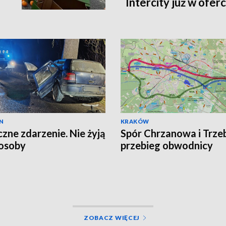
Intercity już w oferc
N
KRAKÓW
czne zdarzenie. Nie żyją
Spór Chrzanowa i Trzeb
osoby
przebieg obwodnicy
ZOBACZ WIĘCEJ