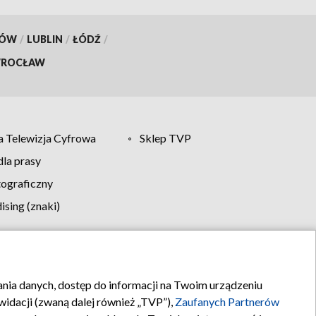
KÓW
/
LUBLIN
/
ŁÓDŹ
/
ROCŁAW
 Telewizja Cyfrowa
Sklep TVP
la prasy
tograficzny
sing (znaki)
klamy
Kontakt
rania danych, dostęp do informacji na Twoim urządzeniu
idacji (zwaną dalej również „TVP”),
Zaufanych Partnerów