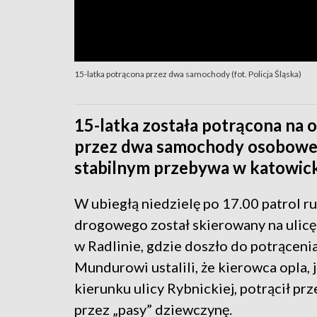
15-latka potrącona przez dwa samochody (fot. Policja Śląska)
15-latka została potrącona na 
przez dwa samochody osobowe. 
stabilnym przebywa w katowick
W ubiegłą niedzielę po 17.00 patrol r
drogowego został skierowany na ulic
w Radlinie, gdzie doszło do potrącenia
Mundurowi ustalili, że kierowca opla, 
kierunku ulicy Rybnickiej, potrącił p
przez „pasy” dziewczynę.