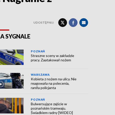
UDOSTĘPNIJ:
A SYGNALE
POZNAŃ
Straszne sceny w zakładzie
pracy. Zaatakował nożem
WARSZAWA
Kobieta z nożem na ulicy. Nie
reagowała na polecenia,
raniła policjanta
POZNAŃ
Bulwersujące zajście w
poznańskim tramwaju.
Świadkiem radny [WIDEO]