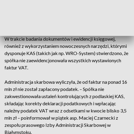
przeanalizowali jej dokumentację, operacje finansowe i
zawierane umowy.
Podatek od 16 mln
W trakcie badania dokumentów i ewidencji księgowej,
również z wykorzystaniem nowoczesnych narzędzi, którymi
dysponuje KAS (takich jak np. WRO-System) stwierdzono, że
spółka nie zaewidencjonowała wszystkich wystawionych
faktur VAT.
Administracja skarbowa wyliczyła, że od faktur na ponad 16
mln zł nie został zapłacony podatek. – Spółka nie
zakwestionowała ustaleń kontrolujących z podlaskiej KAS,
składając korekty deklaracji podatkowych i wpłacając
należny podatek VAT wraz z odsetkami w kwocie blisko 3,5
mln zł – poinformował w piątek asp. Maciej Czarnecki z
zespołu prasowego Izby Administracji Skarbowej w
Białymstoku.