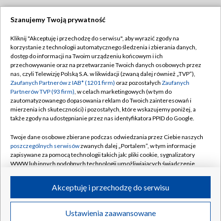
Szanujemy Twoją prywatność
Dołącz do nas:
Kliknij "Akceptuję i przechodzę do serwisu", aby wyrazić zgody na
korzystanie z technologii automatycznego śledzenia i zbierania danych,
TVP
dostęp do informacji na Twoim urządzeniu końcowym i ich
Abonament TVP
przechowywanie oraz na przetwarzanie Twoich danych osobowych przez
Regulamin TVP
nas, czyli Telewizję Polską S.A. w likwidacji (zwaną dalej również „TVP”),
Emisja w TVP
Polityka prywatności
Zaufanych Partnerów z IAB* (1201 firm)
oraz pozostałych
Zaufanych
Partnerów TVP (93 firm)
, w celach marketingowych (w tym do
Centrum informacji TVP
Moje zgody
zautomatyzowanego dopasowania reklam do Twoich zainteresowań i
mierzenia ich skuteczności) i pozostałych, które wskazujemy poniżej, a
Naziemna Telewizja Cyfrowa
Pomoc
także zgody na udostępnianie przez nas identyfikatora PPID do Google.
Sklep TVP
Biuro reklamy
Twoje dane osobowe zbierane podczas odwiedzania przez Ciebie naszych
Rada Programowa
Kontakt
poszczególnych serwisów
zwanych dalej „Portalem”, w tym informacje
zapisywane za pomocą technologii takich jak: pliki cookie, sygnalizatory
System NOS
WWW lub innych podobnych technologii umożliwiających świadczenie
dopasowanych i bezpiecznych usług, personalizację treści oraz reklam,
Informacje o nadawcy
Kanały
udostępnianie funkcji mediów społecznościowych oraz analizowanie
Akceptuję i przechodzę do serwisu
ruchu w Internecie.
Program dla prasy
©2026 Telewizja Polska S.A. w likwidacji
Biuro Reklamy
Twoje dane osobowe zbierane podczas odwiedzania przez Ciebie
Ustawienia zaawansowane
poszczególnych serwisów
na Portalu, takie jak adresy IP, identyfikatory