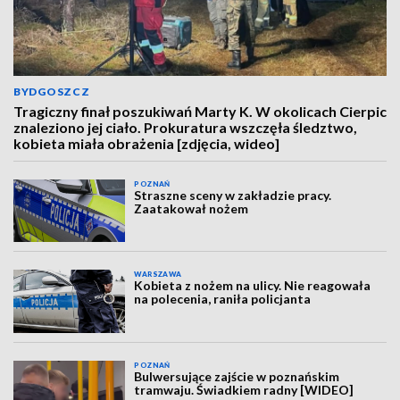
BYDGOSZCZ
Tragiczny finał poszukiwań Marty K. W okolicach Cierpic
znaleziono jej ciało. Prokuratura wszczęła śledztwo,
kobieta miała obrażenia [zdjęcia, wideo]
POZNAŃ
Straszne sceny w zakładzie pracy.
Zaatakował nożem
WARSZAWA
Kobieta z nożem na ulicy. Nie reagowała
na polecenia, raniła policjanta
POZNAŃ
Bulwersujące zajście w poznańskim
tramwaju. Świadkiem radny [WIDEO]