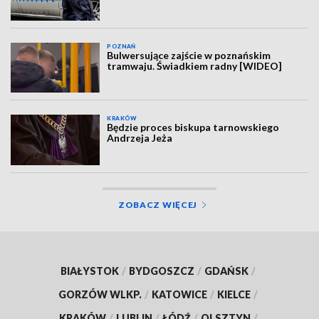
POZNAŃ
Bulwersujące zajście w poznańskim
tramwaju. Świadkiem radny [WIDEO]
KRAKÓW
Będzie proces biskupa tarnowskiego
Andrzeja Jeża
ZOBACZ WIĘCEJ
BIAŁYSTOK
/
BYDGOSZCZ
/
GDAŃSK
/
GORZÓW WLKP.
/
KATOWICE
/
KIELCE
/
KRAKÓW
/
LUBLIN
/
ŁÓDŹ
/
OLSZTYN
/