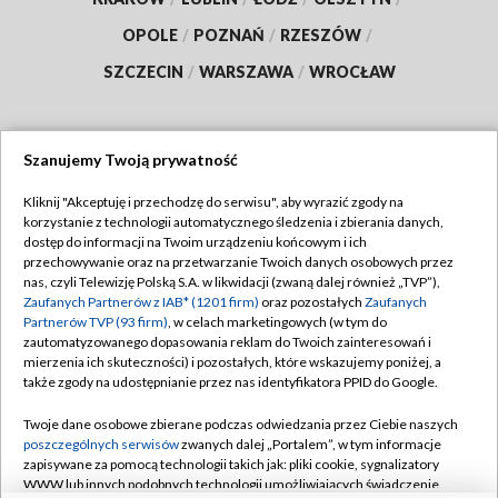
OPOLE
/
POZNAŃ
/
RZESZÓW
/
SZCZECIN
/
WARSZAWA
/
WROCŁAW
Szanujemy Twoją prywatność
Dołącz do nas:
Kliknij "Akceptuję i przechodzę do serwisu", aby wyrazić zgody na
korzystanie z technologii automatycznego śledzenia i zbierania danych,
TVP
dostęp do informacji na Twoim urządzeniu końcowym i ich
Abonament TVP
przechowywanie oraz na przetwarzanie Twoich danych osobowych przez
Regulamin TVP
nas, czyli Telewizję Polską S.A. w likwidacji (zwaną dalej również „TVP”),
Emisja w TVP
Polityka prywatności
Zaufanych Partnerów z IAB* (1201 firm)
oraz pozostałych
Zaufanych
Partnerów TVP (93 firm)
, w celach marketingowych (w tym do
Centrum informacji TVP
Moje zgody
zautomatyzowanego dopasowania reklam do Twoich zainteresowań i
mierzenia ich skuteczności) i pozostałych, które wskazujemy poniżej, a
Naziemna Telewizja Cyfrowa
Pomoc
także zgody na udostępnianie przez nas identyfikatora PPID do Google.
Sklep TVP
Biuro reklamy
Twoje dane osobowe zbierane podczas odwiedzania przez Ciebie naszych
Rada Programowa
Kontakt
poszczególnych serwisów
zwanych dalej „Portalem”, w tym informacje
zapisywane za pomocą technologii takich jak: pliki cookie, sygnalizatory
System NOS
WWW lub innych podobnych technologii umożliwiających świadczenie