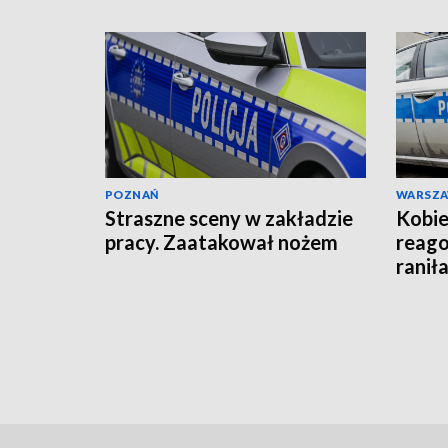
POZNAŃ
WARSZ
Straszne sceny w zakładzie
Kobie
pracy. Zaatakował nożem
reago
raniła