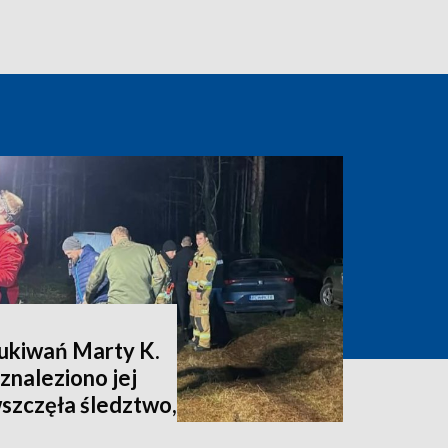
zukiwań Marty K.
znaleziono jej
wszczęła śledztwo,
nia [zdjęcia,