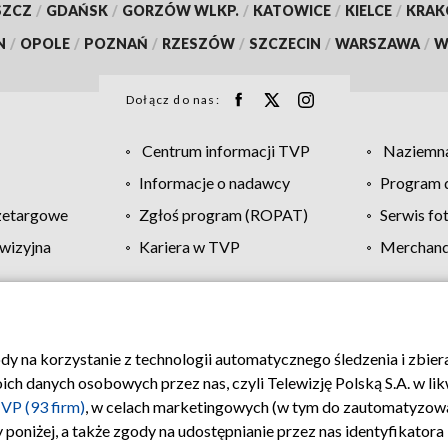
SZCZ
/
GDAŃSK
/
GORZÓW WLKP.
/
KATOWICE
/
KIELCE
/
KRA
N
/
OPOLE
/
POZNAŃ
/
RZESZÓW
/
SZCZECIN
/
WARSZAWA
/
W
Dołącz do nas:
Centrum informacji TVP
Naziemna
Informacje o nadawcy
Program d
zetargowe
Zgłoś program (ROPAT)
Serwis fo
wizyjna
Kariera w TVP
Merchandi
Polityka prywatności
Moje zgody
Pomoc
Biuro re
ody na korzystanie z technologii automatycznego śledzenia i zbie
 danych osobowych przez nas, czyli Telewizję Polską S.A. w likw
VP (93 firm)
, w celach marketingowych (w tym do zautomatyzow
 poniżej, a także zgody na udostępnianie przez nas identyfikator