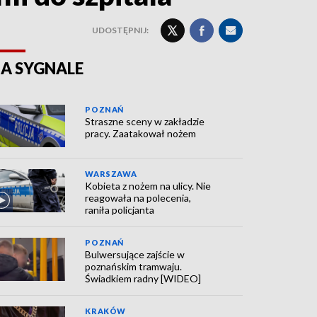
UDOSTĘPNIJ:
A SYGNALE
POZNAŃ
Straszne sceny w zakładzie
pracy. Zaatakował nożem
WARSZAWA
Kobieta z nożem na ulicy. Nie
reagowała na polecenia,
raniła policjanta
POZNAŃ
Bulwersujące zajście w
poznańskim tramwaju.
Świadkiem radny [WIDEO]
KRAKÓW