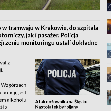
o w tramwaju w Krakowie, do szpitala
orniczy, jak i pasażer. Policja
jrzeniu monitoringu ustali dokładne
wal z
i.
na Wzgórzach
policji, jest
wem alkoholu
Atak nożownika na Śląsku.
Nastolatek był pijany
dł z