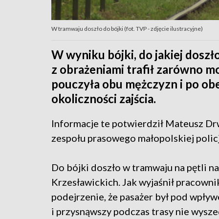
W tramwaju doszło do bójki (fot. TVP - zdjęcie ilustracyjne)
W wyniku bójki, do jakiej doszł
z obrażeniami trafił zarówno mot
pouczyła obu mężczyzn i po obe
okoliczności zajścia.
Informacje te potwierdził Mateusz Dr
zespołu prasowego małopolskiej policj
Do bójki doszło w tramwaju na pętli 
Krzesławickich. Jak wyjaśnił pracownik 
podejrzenie, że pasażer był pod wpły
i przysnąwszy podczas trasy nie wysze