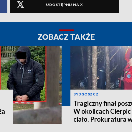
UDOSTĘPNIJ NA X
ZOBACZ TAKŻE
BYDGOSZCZ
Tragiczny finał pos
ża
W okolicach Cierpic 
ciało. Prokuratura 
kobieta miała obraże