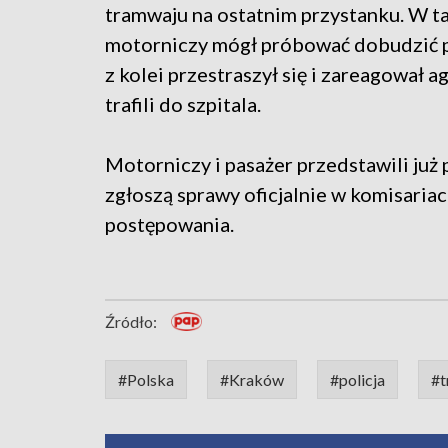
tramwaju na ostatnim przystanku. W tak
motorniczy mógł próbować dobudzić p
z kolei przestraszył się i zareagował a
trafili do szpitala.
Motorniczy i pasażer przedstawili już p
zgłoszą sprawy oficjalnie w komisariac
postępowania.
Źródło:
#Polska
#Kraków
#policja
#t