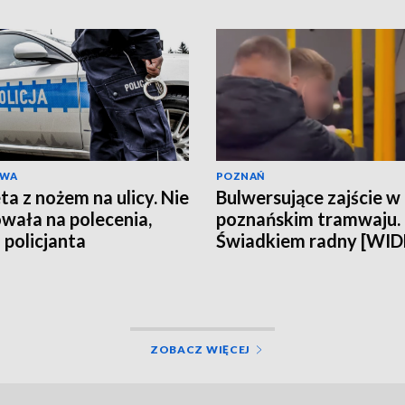
wideo]
AWA
POZNAŃ
ta z nożem na ulicy. Nie
Bulwersujące zajście w
wała na polecenia,
poznańskim tramwaju.
 policjanta
Świadkiem radny [WI
ZOBACZ WIĘCEJ