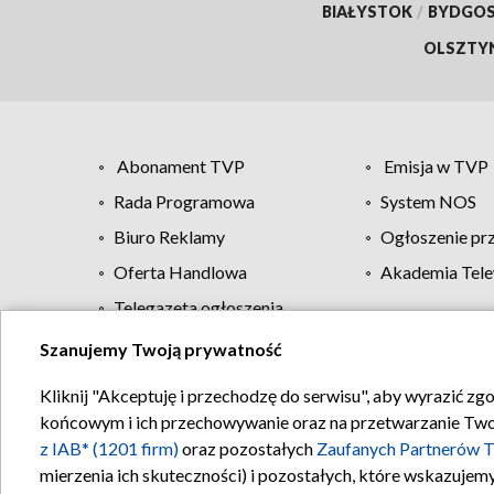
BIAŁYSTOK
/
BYDGO
OLSZTY
Abonament TVP
Emisja w TVP
Rada Programowa
System NOS
Biuro Reklamy
Ogłoszenie pr
Oferta Handlowa
Akademia Tele
Telegazeta ogłoszenia
Szanujemy Twoją prywatność
Regulamin TVP
Kliknij "Akceptuję i przechodzę do serwisu", aby wyrazić zg
końcowym i ich przechowywanie oraz na przetwarzanie Twoich
z IAB* (1201 firm)
oraz pozostałych
Zaufanych Partnerów T
mierzenia ich skuteczności) i pozostałych, które wskazujemy