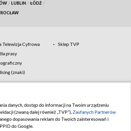
KÓW
/
LUBLIN
/
ŁÓDŹ
/
ROCŁAW
 Telewizja Cyfrowa
Sklep TVP
la prasy
tograficzny
sing (znaki)
klamy
Kontakt
rania danych, dostęp do informacji na Twoim urządzeniu
idacji (zwaną dalej również „TVP”),
Zaufanych Partnerów
anego dopasowania reklam do Twoich zainteresowań i
a PPID do Google.