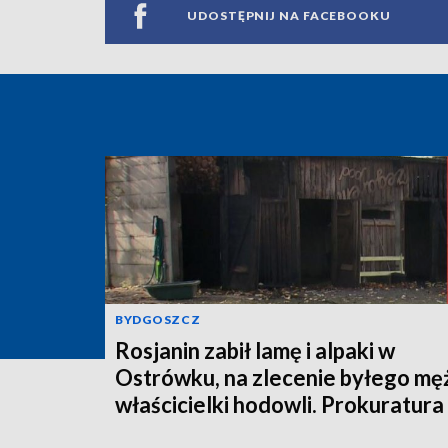
UDOSTĘPNIJ NA FACEBOOKU
BYDGOSZCZ
Rosjanin zabił lamę i alpaki w
Ostrówku, na zlecenie byłego mę
właścicielki hodowli. Prokuratura
wysłała akt oskarżenia!