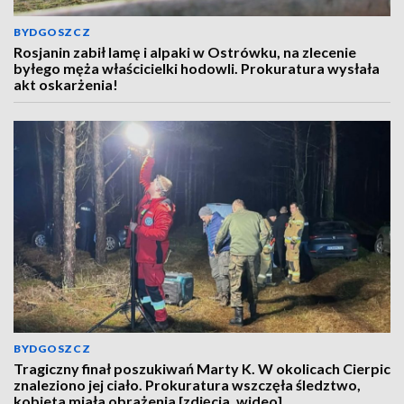
BYDGOSZCZ
Rosjanin zabił lamę i alpaki w Ostrówku, na zlecenie
byłego męża właścicielki hodowli. Prokuratura wysłała
akt oskarżenia!
BYDGOSZCZ
Tragiczny finał poszukiwań Marty K. W okolicach Cierpic
znaleziono jej ciało. Prokuratura wszczęła śledztwo,
kobieta miała obrażenia [zdjęcia, wideo]