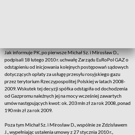
Odstąpili od dochodzenia roszczeń od Gazpromu
Zdaniem śledczych w wyniku tak zawartej umowy, zostały
podjęte skrajnie niekorzystne dla spółki decyzje.
Jak informuje PK, po pierwsze Michał Sz. i Mirosław D.,
podpisali 18 lutego 2010 r. uchwałę Zarządu EuRoPol GAZ o
odstąpieniu od inicjowania kolejnych postępowań sądowych
dotyczących opłaty za usługę przesyłu rosyjskiego gazu
przez terytorium Rzeczypospolitej Polskiej w latach 2008-
2009. Wskutek tej decyzji spółka odstąpiła od dochodzenia
od Gazpromu należnych jej na mocy wcześniej zawartych
umów następujących kwot: ok. 203 mln zł za rok 2008, ponad
190 mln zł za rok 2009.
Poza tym Michał Sz. i Mirosław D., wspólnie ze Zdzisławem
J., wypełniając ustalenia umowy z 27 stycznia 2010 r.,