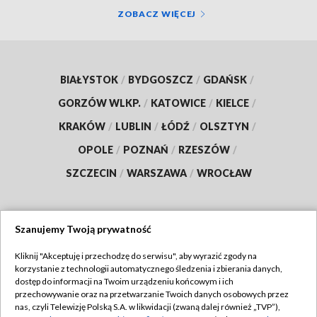
ZOBACZ WIĘCEJ
BIAŁYSTOK
/
BYDGOSZCZ
/
GDAŃSK
/
GORZÓW WLKP.
/
KATOWICE
/
KIELCE
/
KRAKÓW
/
LUBLIN
/
ŁÓDŹ
/
OLSZTYN
/
OPOLE
/
POZNAŃ
/
RZESZÓW
/
SZCZECIN
/
WARSZAWA
/
WROCŁAW
Szanujemy Twoją prywatność
Dołącz do nas:
Kliknij "Akceptuję i przechodzę do serwisu", aby wyrazić zgody na
korzystanie z technologii automatycznego śledzenia i zbierania danych,
TVP
dostęp do informacji na Twoim urządzeniu końcowym i ich
Abonament TVP
przechowywanie oraz na przetwarzanie Twoich danych osobowych przez
Regulamin TVP
nas, czyli Telewizję Polską S.A. w likwidacji (zwaną dalej również „TVP”),