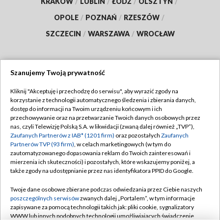
KRAKÓW
/
LUBLIN
/
ŁÓDŹ
/
OLSZTYN
/
OPOLE
/
POZNAŃ
/
RZESZÓW
/
SZCZECIN
/
WARSZAWA
/
WROCŁAW
Szanujemy Twoją prywatność
Dołącz do nas:
Kliknij "Akceptuję i przechodzę do serwisu", aby wyrazić zgody na
korzystanie z technologii automatycznego śledzenia i zbierania danych,
TVP
dostęp do informacji na Twoim urządzeniu końcowym i ich
Abonament TVP
przechowywanie oraz na przetwarzanie Twoich danych osobowych przez
Regulamin TVP
nas, czyli Telewizję Polską S.A. w likwidacji (zwaną dalej również „TVP”),
Emisja w TVP
Zaufanych Partnerów z IAB* (1201 firm)
Polityka prywatności
oraz pozostałych
Zaufanych
Partnerów TVP (93 firm)
, w celach marketingowych (w tym do
Centrum informacji TVP
Moje zgody
zautomatyzowanego dopasowania reklam do Twoich zainteresowań i
mierzenia ich skuteczności) i pozostałych, które wskazujemy poniżej, a
Naziemna Telewizja Cyfrowa
Pomoc
także zgody na udostępnianie przez nas identyfikatora PPID do Google.
Sklep TVP
Biuro reklamy
Twoje dane osobowe zbierane podczas odwiedzania przez Ciebie naszych
Rada Programowa
poszczególnych serwisów
zwanych dalej „Portalem”, w tym informacje
Kontakt
zapisywane za pomocą technologii takich jak: pliki cookie, sygnalizatory
System NOS
WWW lub innych podobnych technologii umożliwiających świadczenie