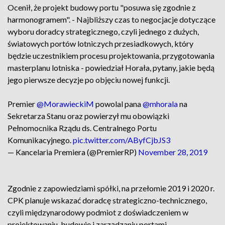
Ocenił, że projekt budowy portu "posuwa się zgodnie z
harmonogramem". - Najbliższy czas to negocjacje dotyczące
wyboru doradcy strategicznego, czyli jednego z dużych,
światowych portów lotniczych przesiadkowych, który
będzie uczestnikiem procesu projektowania, przygotowania
masterplanu lotniska - powiedział Horała, pytany, jakie będą
jego pierwsze decyzje po objęciu nowej funkcji.
Premier
@MorawieckiM
powolal pana
@mhorala
na
Sekretarza Stanu oraz powierzył mu obowiązki
Pełnomocnika Rządu ds. Centralnego Portu
Komunikacyjnego.
pic.twitter.com/AByfCjbJS3
— Kancelaria Premiera (@PremierRP)
November 28, 2019
Zgodnie z zapowiedziami spółki, na przełomie 2019 i 2020 r.
CPK planuje wskazać doradcę strategiczno-technicznego,
czyli międzynarodowy podmiot z doświadczeniem w
projektowaniu, budowie i zarządzaniu portami