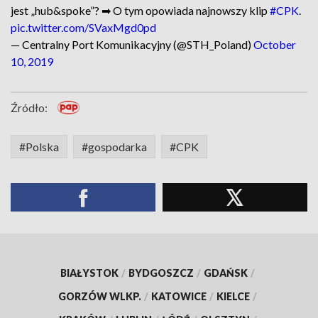
jest „hub&spoke”? ➡ O tym opowiada najnowszy klip
#CPK
.
pic.twitter.com/SVaxMgd0pd
— Centralny Port Komunikacyjny (@STH_Poland)
October
10, 2019
Źródło:
#Polska
#gospodarka
#CPK
BIAŁYSTOK
/
BYDGOSZCZ
/
GDAŃSK
/
GORZÓW WLKP.
/
KATOWICE
/
KIELCE
/