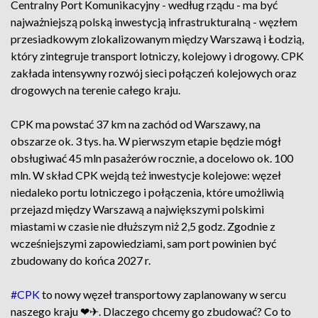
Centralny Port Komunikacyjny - według rządu - ma być
najważniejszą polską inwestycją infrastrukturalną - węzłem
przesiadkowym zlokalizowanym między Warszawą i Łodzią,
który zintegruje transport lotniczy, kolejowy i drogowy. CPK
zakłada intensywny rozwój sieci połączeń kolejowych oraz
drogowych na terenie całego kraju.
CPK ma powstać 37 km na zachód od Warszawy, na
obszarze ok. 3 tys. ha. W pierwszym etapie będzie mógł
obsługiwać 45 mln pasażerów rocznie, a docelowo ok. 100
mln. W skład CPK wejdą też inwestycje kolejowe: węzeł
niedaleko portu lotniczego i połączenia, które umożliwią
przejazd między Warszawą a największymi polskimi
miastami w czasie nie dłuższym niż 2,5 godz. Zgodnie z
wcześniejszymi zapowiedziami, sam port powinien być
zbudowany do końca 2027 r.
#CPK
to nowy węzeł transportowy zaplanowany w sercu
naszego kraju ❤✈. Dlaczego chcemy go zbudować? Co to