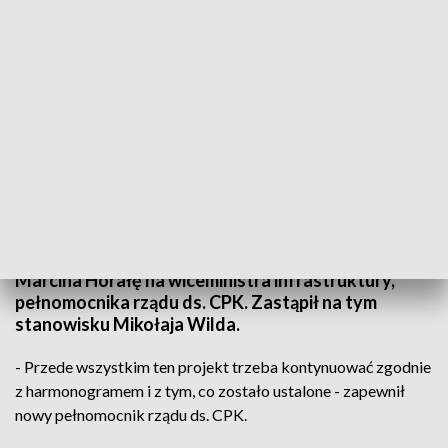
Terminal CPK (fot. cpk.pl)
Premier Mateusz Morawiecki powołał w czwartek
Marcina Horałę na wiceministra infrastruktury,
pełnomocnika rządu ds. CPK. Zastąpił na tym
stanowisku Mikołaja Wilda.
- Przede wszystkim ten projekt trzeba kontynuować zgodnie
z harmonogramem i z tym, co zostało ustalone - zapewnił
nowy pełnomocnik rządu ds. CPK.