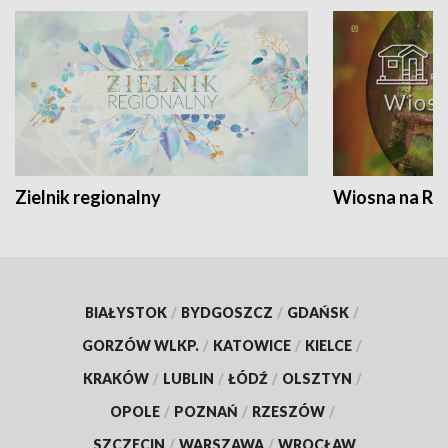
Zielnik regionalny
Wiosna na RO
BIAŁYSTOK
/
BYDGOSZCZ
/
GDAŃSK
/
GORZÓW WLKP.
/
KATOWICE
/
KIELCE
/
KRAKÓW
/
LUBLIN
/
ŁÓDŹ
/
OLSZTYN
/
OPOLE
/
POZNAŃ
/
RZESZÓW
/
SZCZECIN
/
WARSZAWA
/
WROCŁAW