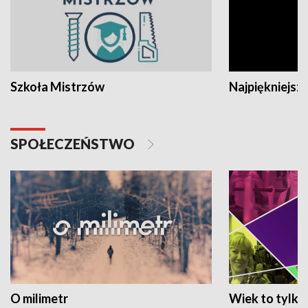
Szkoła Mistrzów
Najpiękniejsze
SPOŁECZEŃSTWO
O milimetr
Wiek to tylko 