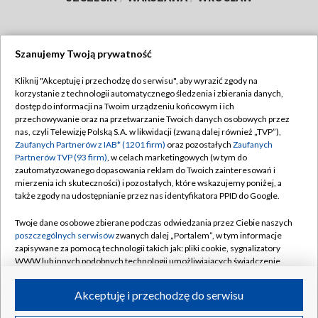
Szanujemy Twoją prywatność
Dołącz do nas:
Kliknij "Akceptuję i przechodzę do serwisu", aby wyrazić zgody na
korzystanie z technologii automatycznego śledzenia i zbierania danych,
TVP
dostęp do informacji na Twoim urządzeniu końcowym i ich
Abonament TVP
przechowywanie oraz na przetwarzanie Twoich danych osobowych przez
Regulamin TVP
nas, czyli Telewizję Polską S.A. w likwidacji (zwaną dalej również „TVP”),
Emisja w TVP
Zaufanych Partnerów z IAB* (1201 firm)
oraz pozostałych
Zaufanych
Polityka prywatności
Partnerów TVP (93 firm)
, w celach marketingowych (w tym do
Centrum informacji TVP
Moje zgody
zautomatyzowanego dopasowania reklam do Twoich zainteresowań i
mierzenia ich skuteczności) i pozostałych, które wskazujemy poniżej, a
Naziemna Telewizja Cyfrowa
Pomoc
także zgody na udostępnianie przez nas identyfikatora PPID do Google.
Sklep TVP
Biuro reklamy
Twoje dane osobowe zbierane podczas odwiedzania przez Ciebie naszych
Rada Programowa
poszczególnych serwisów
zwanych dalej „Portalem”, w tym informacje
Kontakt
zapisywane za pomocą technologii takich jak: pliki cookie, sygnalizatory
System NOS
WWW lub innych podobnych technologii umożliwiających świadczenie
dopasowanych i bezpiecznych usług, personalizację treści oraz reklam,
Informacje o nadawcy
Kanały
udostępnianie funkcji mediów społecznościowych oraz analizowanie
Akceptuję i przechodzę do serwisu
ruchu w Internecie.
Program dla prasy
©2026 Telewizja Polska S.A. w likwidacji