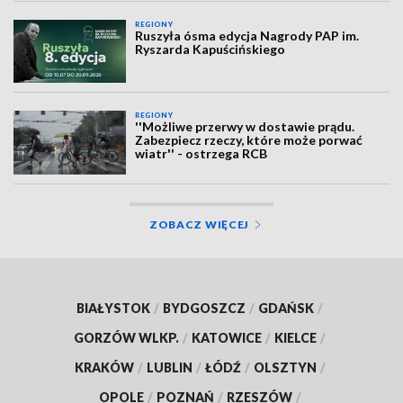
REGIONY
Ruszyła ósma edycja Nagrody PAP im.
Ryszarda Kapuścińskiego
REGIONY
''Możliwe przerwy w dostawie prądu.
Zabezpiecz rzeczy, które może porwać
wiatr'' - ostrzega RCB
ZOBACZ WIĘCEJ
BIAŁYSTOK
/
BYDGOSZCZ
/
GDAŃSK
/
GORZÓW WLKP.
/
KATOWICE
/
KIELCE
/
KRAKÓW
/
LUBLIN
/
ŁÓDŹ
/
OLSZTYN
/
OPOLE
/
POZNAŃ
/
RZESZÓW
/