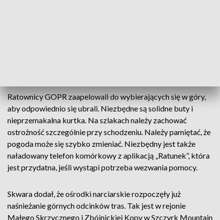
- Na Hali Miziowej było -7 st. C. Leży tam ok. 2 cm śniegu. Na
Markowych Szczawinach temperatura wynosiła -6 st. C. Jest
śnieg. W Szczyrku było 0 st. Rano przebijało się słońce, ale
zachmurzenie było jednak dość duże. Wiatr słaby. Dobra i
bardzo dobra jest widoczność. W rejonie Babiej Góry i Pilska
jest jednak ona ograniczona do 250 m. Tam pojawiają się też
oblodzenia na szlakach - powiedział Skwara.
Ratownicy GOPR zaapelowali do wybierających się w góry,
aby odpowiednio się ubrali. Niezbędne są solidne buty i
nieprzemakalna kurtka. Na szlakach należy zachować
ostrożność szczególnie przy schodzeniu. Należy pamiętać, że
pogoda może się szybko zmieniać. Niezbędny jest także
naładowany telefon komórkowy z aplikacją „Ratunek”, która
jest przydatna, jeśli wystąpi potrzeba wezwania pomocy.
Skwara dodał, że ośrodki narciarskie rozpoczęły już
naśnieżanie górnych odcinków tras. Tak jest w rejonie
Małego Skrzycznego i Zbójnickiej Kopy w Szczyrk Mountain