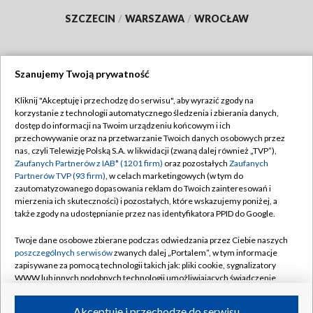
SZCZECIN
/
WARSZAWA
/
WROCŁAW
Szanujemy Twoją prywatność
Dołącz do nas:
Kliknij "Akceptuję i przechodzę do serwisu", aby wyrazić zgody na
korzystanie z technologii automatycznego śledzenia i zbierania danych,
TVP
dostęp do informacji na Twoim urządzeniu końcowym i ich
Abonament TVP
przechowywanie oraz na przetwarzanie Twoich danych osobowych przez
Regulamin TVP
nas, czyli Telewizję Polską S.A. w likwidacji (zwaną dalej również „TVP”),
Emisja w TVP
Polityka prywatności
Zaufanych Partnerów z IAB* (1201 firm)
oraz pozostałych
Zaufanych
Partnerów TVP (93 firm)
, w celach marketingowych (w tym do
Centrum informacji TVP
Moje zgody
zautomatyzowanego dopasowania reklam do Twoich zainteresowań i
mierzenia ich skuteczności) i pozostałych, które wskazujemy poniżej, a
Naziemna Telewizja Cyfrowa
Pomoc
także zgody na udostępnianie przez nas identyfikatora PPID do Google.
Sklep TVP
Biuro reklamy
Twoje dane osobowe zbierane podczas odwiedzania przez Ciebie naszych
Rada Programowa
Kontakt
poszczególnych serwisów
zwanych dalej „Portalem”, w tym informacje
zapisywane za pomocą technologii takich jak: pliki cookie, sygnalizatory
System NOS
WWW lub innych podobnych technologii umożliwiających świadczenie
dopasowanych i bezpiecznych usług, personalizację treści oraz reklam,
Informacje o nadawcy
Kanały
udostępnianie funkcji mediów społecznościowych oraz analizowanie
Akceptuję i przechodzę do serwisu