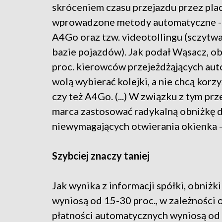
skróceniem czasu przejazdu przez plac
wprowadzone metody automatyczne - 
A4Go oraz tzw. videotollingu (sczytwa
bazie pojazdów). Jak podał Wąsacz, o
proc. kierowców przejeżdżąjących auto
wolą wybierać kolejki, a nie chcą korz
czy też A4Go. (...) W związku z tym pr
marca zastosować radykalną obniżkę 
niewymagających otwierania okienka -
Szybciej znaczy taniej
Jak wynika z informacji spółki, obniż
wyniosą od 15-30 proc., w zależności 
płatności automatycznych wyniosą od 1