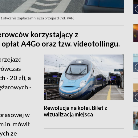
stycznia zapłacą mniej za przejazd (fot. PAP)
erowców korzystający z
płat A4Go oraz tzw. videotollingu.
rzejazd
 wówczas
 - 20 zł), a
ężarowych -
Rewolucja na kolei. Bilet z
wizualizacją miejsca
 prasowej w
.in. mówił
nych ze