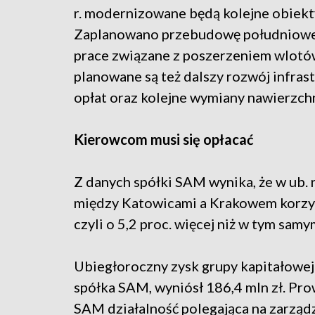
r. modernizowane będą kolejne obiek
Zaplanowano przebudowę południowej
prace związane z poszerzeniem wlotów
planowane są też dalszy rozwój infra
opłat oraz kolejne wymiany nawierzch
Kierowcom musi się opłacać
Z danych spółki SAM wynika, że w ub. 
między Katowicami a Krakowem korzyst
czyli o 5,2 proc. więcej niż w tym sam
Ubiegłoroczny zysk grupy kapitałowej 
spółka SAM, wyniósł 186,4 mln zł. Pr
SAM działalność polegająca na zarządz