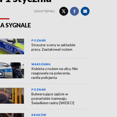
UDOSTĘPNIJ:
A SYGNALE
POZNAŃ
Straszne sceny w zakładzie
pracy. Zaatakował nożem
WARSZAWA
Kobieta z nożem na ulicy. Nie
reagowała na polecenia,
raniła policjanta
POZNAŃ
Bulwersujące zajście w
poznańskim tramwaju.
Świadkiem radny [WIDEO]
KRAKÓW