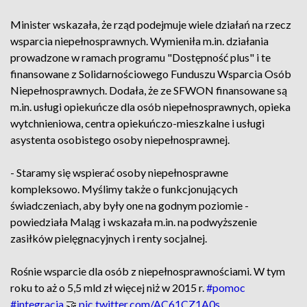
Minister wskazała, że rząd podejmuje wiele działań na rzecz
wsparcia niepełnosprawnych. Wymieniła m.in. działania
prowadzone w ramach programu "Dostępność plus" i te
finansowane z Solidarnościowego Funduszu Wsparcia Osób
Niepełnosprawnych. Dodała, że ze SFWON finansowane są
m.in. usługi opiekuńcze dla osób niepełnosprawnych, opieka
wytchnieniowa, centra opiekuńczo-mieszkalne i usługi
asystenta osobistego osoby niepełnosprawnej.
- Staramy się wspierać osoby niepełnosprawne
kompleksowo. Myślimy także o funkcjonujących
świadczeniach, aby były one na godnym poziomie -
powiedziała Maląg i wskazała m.in. na podwyższenie
zasiłków pielęgnacyjnych i renty socjalnej.
Rośnie wsparcie dla osób z niepełnosprawnościami. W tym
roku to aż o 5,5 mld zł więcej niż w 2015 r.
#pomoc
#integracja
🤝
pic.twitter.com/AC61CZ1A0s