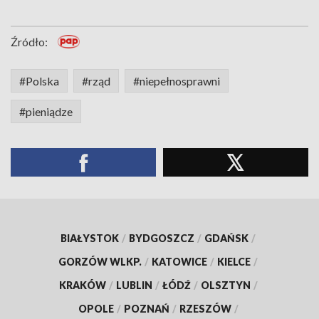
Źródło:
#Polska
#rząd
#niepełnosprawni
#pieniądze
BIAŁYSTOK
/
BYDGOSZCZ
/
GDAŃSK
/
GORZÓW WLKP.
/
KATOWICE
/
KIELCE
/
KRAKÓW
/
LUBLIN
/
ŁÓDŹ
/
OLSZTYN
/
OPOLE
/
POZNAŃ
/
RZESZÓW
/