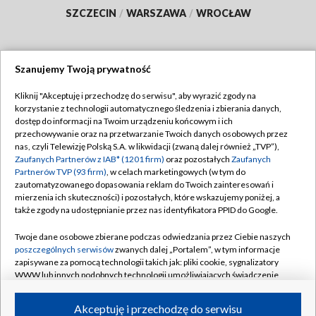
SZCZECIN
/
WARSZAWA
/
WROCŁAW
Szanujemy Twoją prywatność
Dołącz do nas:
Kliknij "Akceptuję i przechodzę do serwisu", aby wyrazić zgody na
korzystanie z technologii automatycznego śledzenia i zbierania danych,
TVP
dostęp do informacji na Twoim urządzeniu końcowym i ich
Abonament TVP
przechowywanie oraz na przetwarzanie Twoich danych osobowych przez
Regulamin TVP
nas, czyli Telewizję Polską S.A. w likwidacji (zwaną dalej również „TVP”),
Emisja w TVP
Zaufanych Partnerów z IAB* (1201 firm)
Polityka prywatności
oraz pozostałych
Zaufanych
Partnerów TVP (93 firm)
, w celach marketingowych (w tym do
Centrum informacji TVP
Moje zgody
zautomatyzowanego dopasowania reklam do Twoich zainteresowań i
mierzenia ich skuteczności) i pozostałych, które wskazujemy poniżej, a
Naziemna Telewizja Cyfrowa
Pomoc
także zgody na udostępnianie przez nas identyfikatora PPID do Google.
Sklep TVP
Biuro reklamy
Twoje dane osobowe zbierane podczas odwiedzania przez Ciebie naszych
Rada Programowa
poszczególnych serwisów
zwanych dalej „Portalem”, w tym informacje
Kontakt
zapisywane za pomocą technologii takich jak: pliki cookie, sygnalizatory
System NOS
WWW lub innych podobnych technologii umożliwiających świadczenie
dopasowanych i bezpiecznych usług, personalizację treści oraz reklam,
Informacje o nadawcy
Kanały
udostępnianie funkcji mediów społecznościowych oraz analizowanie
Akceptuję i przechodzę do serwisu
ruchu w Internecie.
Program dla prasy