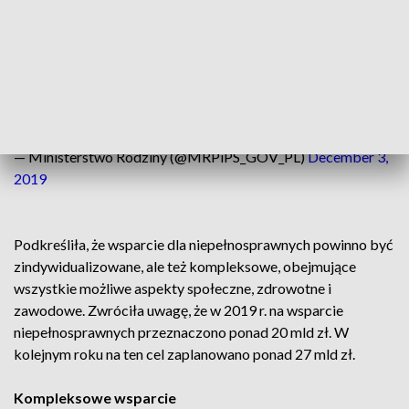
pozwalała pokonywać wszelkie trudności. Aby spotykali się
z życzliwością i zawsze mogli liczyć na drugiego człowieka -
powiedziała Maląg.
Minister
@MarlenaMalag
kieruje życzenia do osób
niepełnosprawnych z okazji ich święta.
#integracja
🤝
pic.twitter.com/uRq18rhnTi
— Ministerstwo Rodziny (@MRPiPS_GOV_PL)
December 3,
2019
Podkreśliła, że wsparcie dla niepełnosprawnych powinno być
zindywidualizowane, ale też kompleksowe, obejmujące
wszystkie możliwe aspekty społeczne, zdrowotne i
zawodowe. Zwróciła uwagę, że w 2019 r. na wsparcie
niepełnosprawnych przeznaczono ponad 20 mld zł. W
kolejnym roku na ten cel zaplanowano ponad 27 mld zł.
Kompleksowe wsparcie