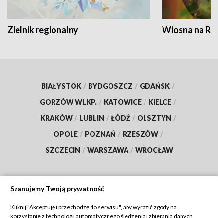
Zielnik regionalny
Wiosna na RO
BIAŁYSTOK
/
BYDGOSZCZ
/
GDAŃSK
/
GORZÓW WLKP.
/
KATOWICE
/
KIELCE
/
KRAKÓW
/
LUBLIN
/
ŁÓDŹ
/
OLSZTYN
/
OPOLE
/
POZNAŃ
/
RZESZÓW
/
SZCZECIN
/
WARSZAWA
/
WROCŁAW
Szanujemy Twoją prywatność
Dołącz do nas:
Kliknij "Akceptuję i przechodzę do serwisu", aby wyrazić zgody na
korzystanie z technologii automatycznego śledzenia i zbierania danych,