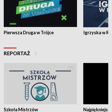
Pierwsza Druga w Trójce
Igrzyska w R
REPORTAŻ
Szkoła Mistrzów
Najpiękniejsze