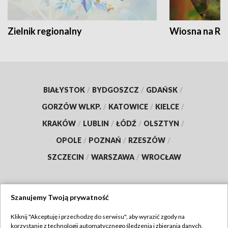
Zielnik regionalny
Wiosna na RO
BIAŁYSTOK
/
BYDGOSZCZ
/
GDAŃSK
/
GORZÓW WLKP.
/
KATOWICE
/
KIELCE
/
KRAKÓW
/
LUBLIN
/
ŁÓDŹ
/
OLSZTYN
/
OPOLE
/
POZNAŃ
/
RZESZÓW
/
SZCZECIN
/
WARSZAWA
/
WROCŁAW
Szanujemy Twoją prywatność
Dołącz do nas:
Kliknij "Akceptuję i przechodzę do serwisu", aby wyrazić zgody na
korzystanie z technologii automatycznego śledzenia i zbierania danych,