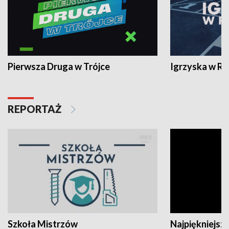
Pierwsza Druga w Trójce
Igrzyska w R
REPORTAŻ
Szkoła Mistrzów
Najpiękniejsze