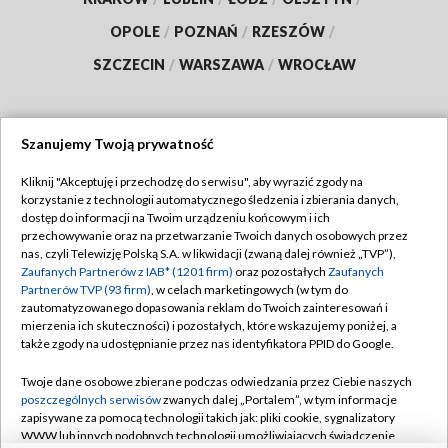
OPOLE
/
POZNAŃ
/
RZESZÓW
/
SZCZECIN
/
WARSZAWA
/
WROCŁAW
Szanujemy Twoją prywatność
Dołącz do nas:
Kliknij "Akceptuję i przechodzę do serwisu", aby wyrazić zgody na
korzystanie z technologii automatycznego śledzenia i zbierania danych,
TVP
dostęp do informacji na Twoim urządzeniu końcowym i ich
Abonament TVP
przechowywanie oraz na przetwarzanie Twoich danych osobowych przez
Regulamin TVP
nas, czyli Telewizję Polską S.A. w likwidacji (zwaną dalej również „TVP”),
Emisja w TVP
Polityka prywatności
Zaufanych Partnerów z IAB* (1201 firm)
oraz pozostałych
Zaufanych
Partnerów TVP (93 firm)
, w celach marketingowych (w tym do
Centrum informacji TVP
Moje zgody
zautomatyzowanego dopasowania reklam do Twoich zainteresowań i
mierzenia ich skuteczności) i pozostałych, które wskazujemy poniżej, a
Naziemna Telewizja Cyfrowa
Pomoc
także zgody na udostępnianie przez nas identyfikatora PPID do Google.
Sklep TVP
Biuro reklamy
Twoje dane osobowe zbierane podczas odwiedzania przez Ciebie naszych
Rada Programowa
Kontakt
poszczególnych serwisów
zwanych dalej „Portalem”, w tym informacje
zapisywane za pomocą technologii takich jak: pliki cookie, sygnalizatory
System NOS
WWW lub innych podobnych technologii umożliwiających świadczenie