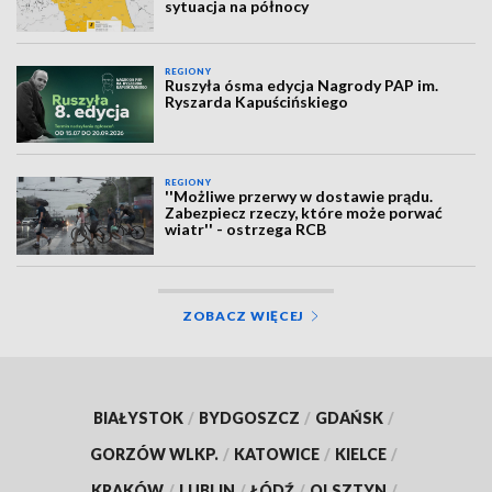
sytuacja na północy
REGIONY
Ruszyła ósma edycja Nagrody PAP im.
Ryszarda Kapuścińskiego
REGIONY
''Możliwe przerwy w dostawie prądu.
Zabezpiecz rzeczy, które może porwać
wiatr'' - ostrzega RCB
ZOBACZ WIĘCEJ
BIAŁYSTOK
/
BYDGOSZCZ
/
GDAŃSK
/
GORZÓW WLKP.
/
KATOWICE
/
KIELCE
/
KRAKÓW
/
LUBLIN
/
ŁÓDŹ
/
OLSZTYN
/