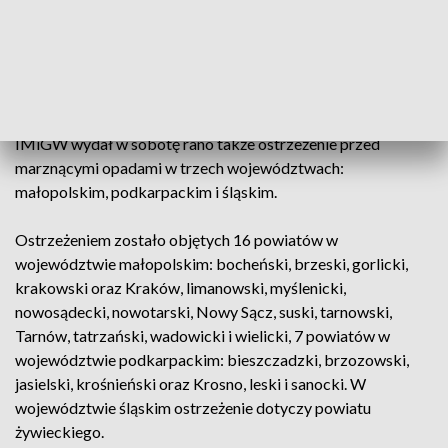
— IMGW-PIB METEO POLSKA (@IMGWmeteo)
December
7, 2019
Na południu marznący deszcz
IMiGW wydał w sobotę rano także ostrzeżenie przed
marznącymi opadami w trzech województwach:
małopolskim, podkarpackim i śląskim.
Ostrzeżeniem zostało objętych 16 powiatów w
województwie małopolskim: bocheński, brzeski, gorlicki,
krakowski oraz Kraków, limanowski, myślenicki,
nowosądecki, nowotarski, Nowy Sącz, suski, tarnowski,
Tarnów, tatrzański, wadowicki i wielicki, 7 powiatów w
województwie podkarpackim: bieszczadzki, brzozowski,
jasielski, krośnieński oraz Krosno, leski i sanocki. W
województwie śląskim ostrzeżenie dotyczy powiatu
żywieckiego.