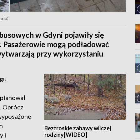
dynia)
busowych w Gdyni pojawiły się
y. Pasażerowie mogą podładować
wytwarzają przy wykorzystaniu
ągu
aplanował
. Oprócz
 wyposażone
h
Beztroskie zabawy wilczej
rodziny[WIDEO]
y i