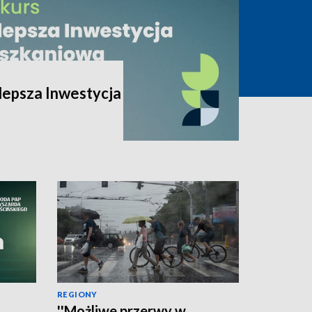
lepsza Inwestycja
REGIONY
''Możliwe przerwy w