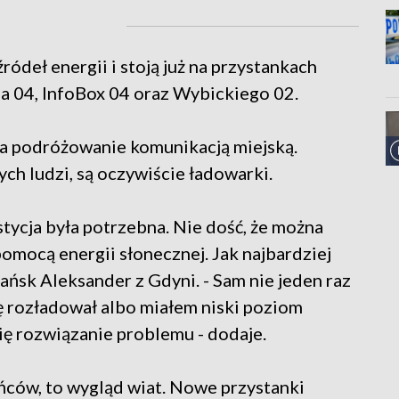
ródeł energii i stoją już na przystankach
a 04, InfoBox 04 oraz Wybickiego 02.
a podróżowanie komunikacją miejską.
ch ludzi, są oczywiście ładowarki.
stycja była potrzebna. Nie dość, że można
 pomocą energii słonecznej. Jak najbardziej
ńsk Aleksander z Gdyni. - Sam nie jeden raz
ię rozładował albo miałem niski poziom
się rozwiązanie problemu - dodaje.
ńców, to wygląd wiat. Nowe przystanki