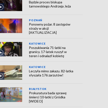
Będzie proces biskupa
tarnowskiego Andrzeja Jeża
POZNAŃ
Ponowny pożar. 8 zastępów
straży w akcji
[AKTUALIZACJA]
KATOWICE
Poszukiwania 71-latki na
granicy. 17-latek ruszył w
teren i odnalazł kobietę
KATOWICE
Leczyła mimo zakazu. 82-latka
słyszała 176 zarzutów!
BIAŁYSTOK
Prokuratura bada sprawę
śmierci 10-latki z Gródka
[WIDEO]