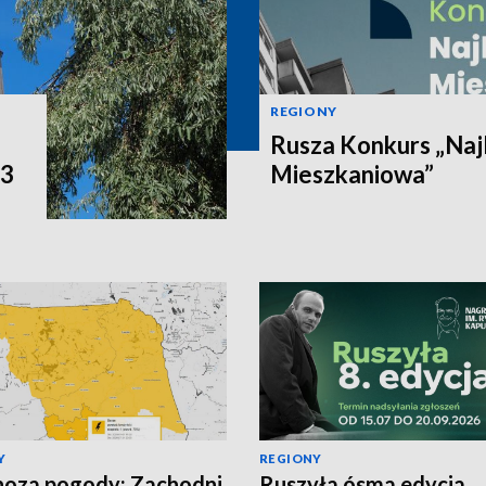
REGIONY
Rusza Konkurs „Naj
P3
Mieszkaniowa”
Y
REGIONY
oza pogody: Zachodni
Ruszyła ósma edycja