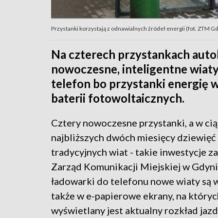
Przystanki korzystają z odnawialnych źródeł energii (fot. ZTM G
Na czterech przystankach auto
nowoczesne, inteligentne wiat
telefon bo przystanki energię 
baterii fotowoltaicznych.
Cztery nowoczesne przystanki, a w ci
najbliższych dwóch miesięcy dziewięć
tradycyjnych wiat - takie inwestycje z
Zarząd Komunikacji Miejskiej w Gdyni
ładowarki do telefonu nowe wiaty są
także w e-papierowe ekrany, na któryc
wyświetlany jest aktualny rozkład jazd