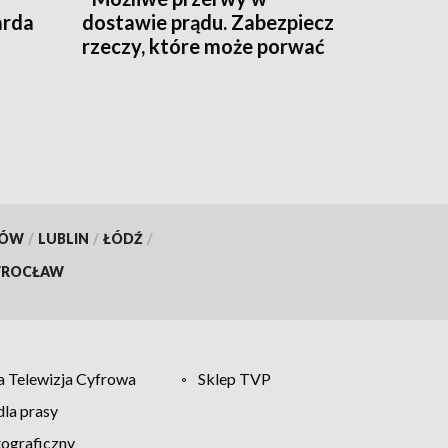
arda
dostawie prądu. Zabezpiecz
rzeczy, które może porwać
wiatr'' - ostrzega RCB
KÓW
/
LUBLIN
/
ŁÓDŹ
/
ROCŁAW
 Telewizja Cyfrowa
Sklep TVP
la prasy
tograficzny