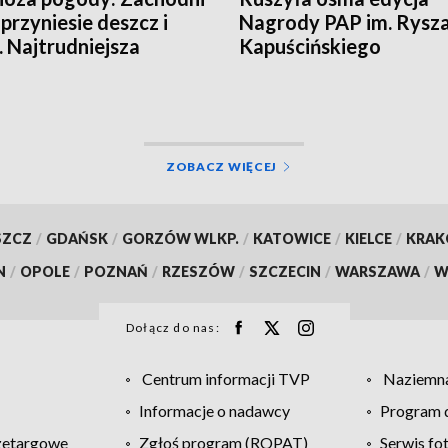
 przyniesie deszcz i
Nagrody PAP im. Rysz
. Najtrudniejsza
Kapuścińskiego
cja na północy
ZOBACZ WIĘCEJ
SZCZ
/
GDAŃSK
/
GORZÓW WLKP.
/
KATOWICE
/
KIELCE
/
KRA
N
/
OPOLE
/
POZNAŃ
/
RZESZÓW
/
SZCZECIN
/
WARSZAWA
/
W
Dołącz do nas:
Centrum informacji TVP
Naziemna
Informacje o nadawcy
Program d
zetargowe
Zgłoś program (ROPAT)
Serwis fo