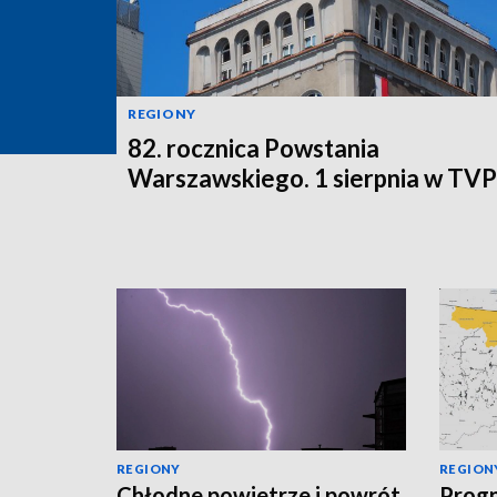
REGIONY
82. rocznica Powstania
Warszawskiego. 1 sierpnia w TV
REGIONY
REGION
Chłodne powietrze i powrót
Progn