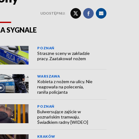
UDOSTĘPNIJ:
A SYGNALE
POZNAŃ
Straszne sceny w zakładzie
pracy. Zaatakował nożem
WARSZAWA
Kobieta z nożem na ulicy. Nie
reagowała na polecenia,
raniła policjanta
POZNAŃ
Bulwersujące zajście w
poznańskim tramwaju.
Świadkiem radny [WIDEO]
KRAKÓW