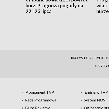
burz. Prognoza pogody na
wiatr
22 i 23 lipca
burze
sytua
BIAŁYSTOK
/
BYDGO
OLSZTY
Abonament TVP
Emisja w TVP
Rada Programowa
System NOS
Biuro Reklamy
Ogłoszenie pr