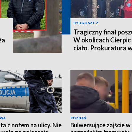
BYDGOSZCZ
Tragiczny finał pos
ża
W okolicach Cierpic 
ciało. Prokuratura 
kobieta miała obraże
wideo]
AWA
POZNAŃ
ta z nożem na ulicy. Nie
Bulwersujące zajście w