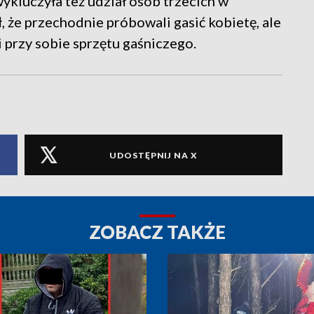
ykluczyła też udział osób trzecich w
, że przechodnie próbowali gasić kobietę, ale
i przy sobie sprzętu gaśniczego.
UDOSTĘPNIJ NA X
ZOBACZ TAKŻE