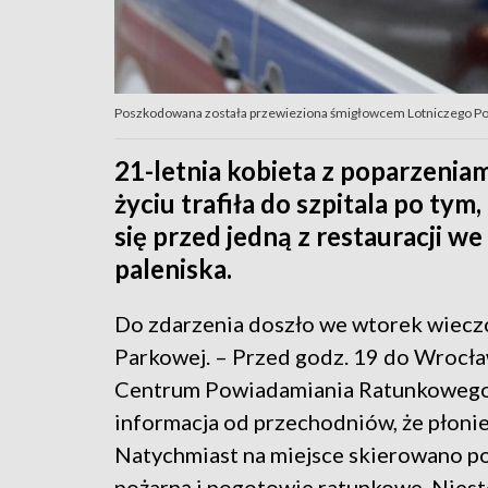
Poszkodowana została przewieziona śmigłowcem Lotniczego Pogot
21-letnia kobieta z poparzeniam
życiu trafiła do szpitala po ty
się przed jedną z restauracji w
paleniska.
Do zdarzenia doszło we wtorek wieczo
Parkowej. – Przed godz. 19 do Wrocł
Centrum Powiadamiania Ratunkowego
informacja od przechodniów, że płonie
Natychmiast na miejsce skierowano pol
pożarną i pogotowie ratunkowe. Niest