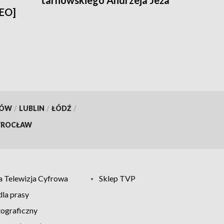
tarnowskiego Andrzeja Jeża
DEO]
KÓW
/
LUBLIN
/
ŁÓDŹ
/
ROCŁAW
 Telewizja Cyfrowa
Sklep TVP
la prasy
tograficzny