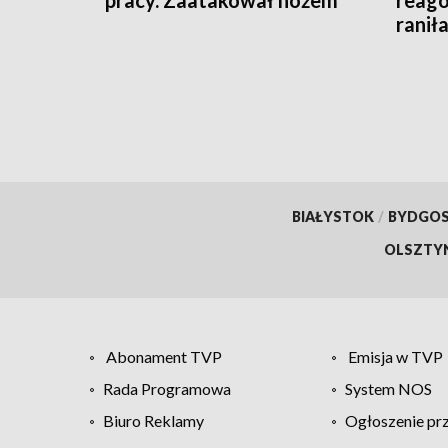
pracy. Zaatakował nożem
reago
raniła
BIAŁYSTOK
/
BYDGO
OLSZTY
Abonament TVP
Emisja w TVP
Rada Programowa
System NOS
Biuro Reklamy
Ogłoszenie pr