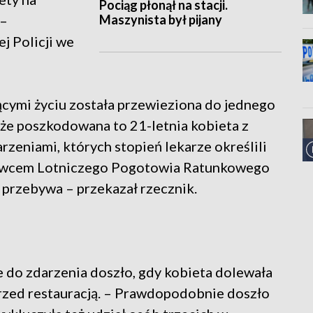
Pociąg płonął na stacji.
Maszynista był pijany
 –
j Policji we
ącymi życiu została przewieziona do jednego
, że poszkodowana to 21-letnia kobieta z
zeniami, których stopień lekarze określili
głowcem Lotniczego Pogotowia Ratunkowego
 przebywa – przekazał rzecznik.
że do zdarzenia doszło, gdy kobieta dolewała
rzed restauracją. – Prawdopodobnie doszło