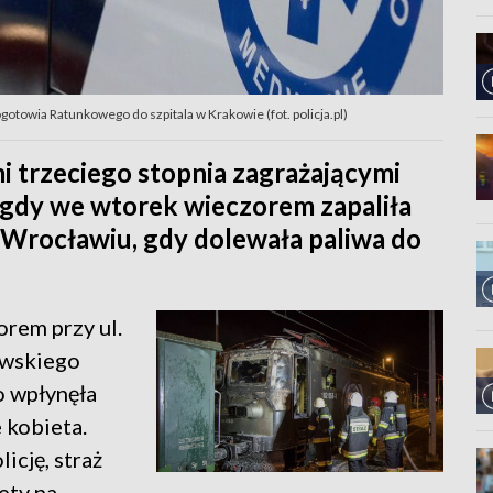
owia Ratunkowego do szpitala w Krakowie (fot. policja.pl)
i trzeciego stopnia zagrażającymi
m, gdy we wtorek wieczorem zapaliła
e Wrocławiu, gdy dolewała paliwa do
rem przy ul.
awskiego
 wpłynęła
 kobieta.
icję, straż
ety na