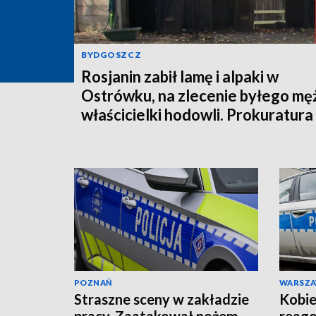
BYDGOSZCZ
Rosjanin zabił lamę i alpaki w
Ostrówku, na zlecenie byłego mę
właścicielki hodowli. Prokuratura
wysłała akt oskarżenia!
POZNAŃ
WARSZ
Straszne sceny w zakładzie
Kobie