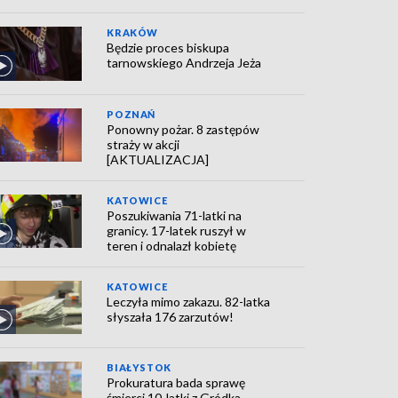
KRAKÓW
Będzie proces biskupa
tarnowskiego Andrzeja Jeża
POZNAŃ
Ponowny pożar. 8 zastępów
straży w akcji
[AKTUALIZACJA]
KATOWICE
Poszukiwania 71-latki na
granicy. 17-latek ruszył w
teren i odnalazł kobietę
KATOWICE
Leczyła mimo zakazu. 82-latka
słyszała 176 zarzutów!
BIAŁYSTOK
Prokuratura bada sprawę
śmierci 10-latki z Gródka