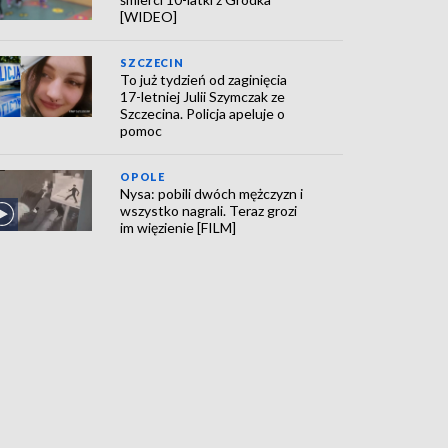
[WIDEO]
SZCZECIN
To już tydzień od zaginięcia
17-letniej Julii Szymczak ze
Szczecina. Policja apeluje o
pomoc
OPOLE
Nysa: pobili dwóch mężczyzn i
wszystko nagrali. Teraz grozi
im więzienie [FILM]