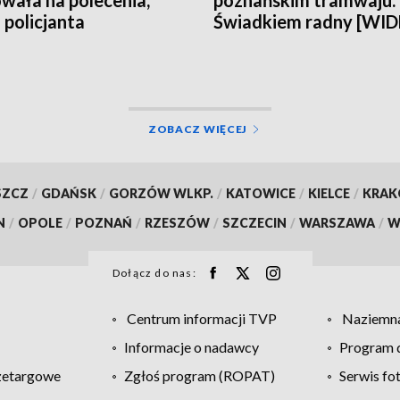
wała na polecenia,
poznańskim tramwaju.
 policjanta
Świadkiem radny [WI
ZOBACZ WIĘCEJ
SZCZ
/
GDAŃSK
/
GORZÓW WLKP.
/
KATOWICE
/
KIELCE
/
KRA
N
/
OPOLE
/
POZNAŃ
/
RZESZÓW
/
SZCZECIN
/
WARSZAWA
/
W
Dołącz do nas:
Centrum informacji TVP
Naziemna
Informacje o nadawcy
Program d
zetargowe
Zgłoś program (ROPAT)
Serwis fo