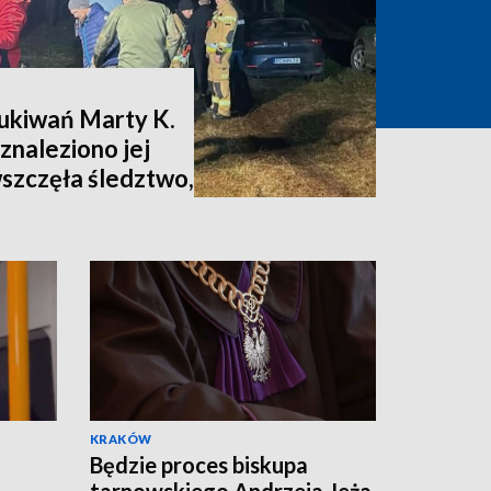
zukiwań Marty K.
znaleziono jej
wszczęła śledztwo,
nia [zdjęcia,
KRAKÓW
Będzie proces biskupa