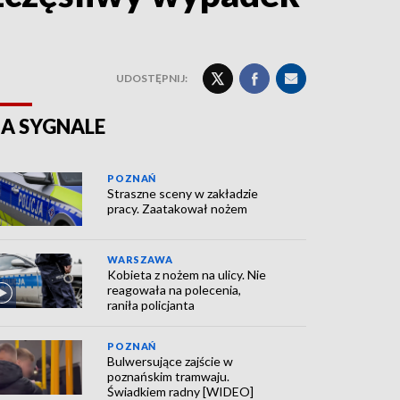
UDOSTĘPNIJ:
A SYGNALE
POZNAŃ
Straszne sceny w zakładzie
pracy. Zaatakował nożem
WARSZAWA
Kobieta z nożem na ulicy. Nie
reagowała na polecenia,
raniła policjanta
POZNAŃ
Bulwersujące zajście w
poznańskim tramwaju.
Świadkiem radny [WIDEO]