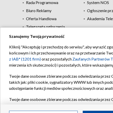
Rada Programowa
System NOS
Biuro Reklamy
Ogłoszenie pr
Oferta Handlowa
Akademia Tele
Telegazeta ogłoszenia
Szanujemy Twoją prywatność
Regulamin TVP
Kliknij "Akceptuję i przechodzę do serwisu", aby wyrazić zg
końcowym i ich przechowywanie oraz na przetwarzanie Twoich
z IAB* (1201 firm)
oraz pozostałych
Zaufanych Partnerów T
mierzenia ich skuteczności) i pozostałych, które wskazujemy
Twoje dane osobowe zbierane podczas odwiedzania przez 
takich jak: pliki cookie, sygnalizatory WWW lub innych pod
udostępnianie funkcji mediów społecznościowych oraz anali
Twoje dane osobowe zbierane podczas odwiedzania przez 
plików cookie, informacje o Twoich wyszukiwaniach w serwi
Partnerów TVP
dla realizacji następujących celów i funkc