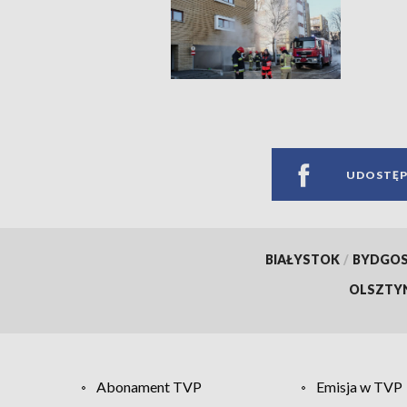
UDOSTĘP
BIAŁYSTOK
/
BYDGO
OLSZTY
Abonament TVP
Emisja w TVP