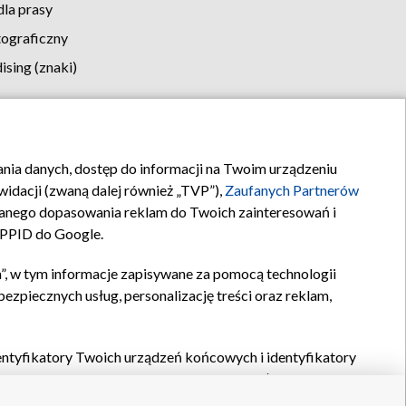
la prasy
tograficzny
sing (znaki)
klamy
Kontakt
rania danych, dostęp do informacji na Twoim urządzeniu
idacji (zwaną dalej również „TVP”),
Zaufanych Partnerów
anego dopasowania reklam do Twoich zainteresowań i
a PPID do Google.
”, w tym informacje zapisywane za pomocą technologii
zpiecznych usług, personalizację treści oraz reklam,
identyfikatory Twoich urządzeń końcowych i identyfikatory
P,
Zaufanych Partnerów z IAB
oraz pozostałych
Zaufanych
 wyboru podstawowych reklam, wyboru spersonalizowanych