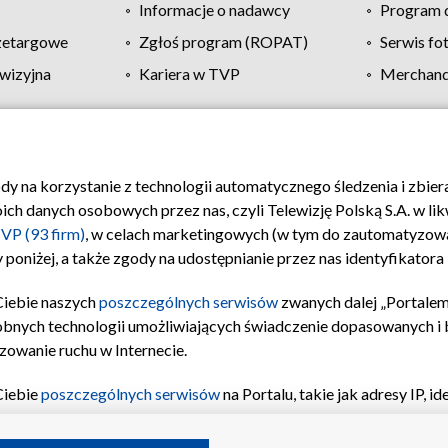
Informacje o nadawcy
Program d
zetargowe
Zgłoś program (ROPAT)
Serwis fo
wizyjna
Kariera w TVP
Merchandi
Polityka prywatności
Moje zgody
Pomoc
Biuro re
ody na korzystanie z technologii automatycznego śledzenia i zbie
 danych osobowych przez nas, czyli Telewizję Polską S.A. w likw
VP (93 firm)
, w celach marketingowych (w tym do zautomatyzow
 poniżej, a także zgody na udostępnianie przez nas identyfikator
Ciebie naszych
poszczególnych serwisów
zwanych dalej „Portalem
obnych technologii umożliwiających świadczenie dopasowanych i be
zowanie ruchu w Internecie.
Ciebie
poszczególnych serwisów
na Portalu, takie jak adresy IP, 
sach Portalu czy historia odwiedzin będą przetwarzane przez TV
ji: przechowywania informacji na urządzeniu lub dostęp do nich,
©2026 Telewizja Polska S.A. w likwidacji