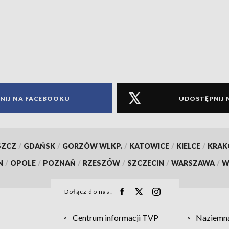
NIJ NA FACEBOOKU
UDOSTĘPNIJ 
SZCZ
/
GDAŃSK
/
GORZÓW WLKP.
/
KATOWICE
/
KIELCE
/
KRA
N
/
OPOLE
/
POZNAŃ
/
RZESZÓW
/
SZCZECIN
/
WARSZAWA
/
W
Dołącz do nas:
Centrum informacji TVP
Naziemna