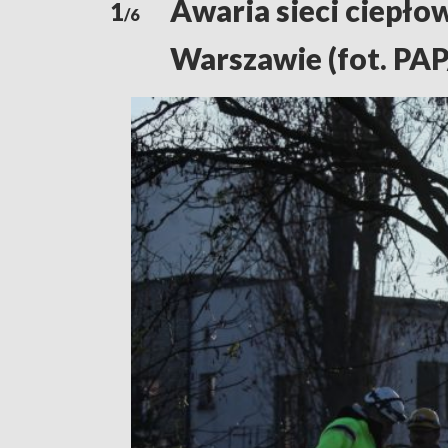
Awaria sieci ciepłow
1
/6
Warszawie (fot. PA