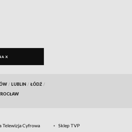
NA X
KÓW
/
LUBLIN
/
ŁÓDŹ
/
ROCŁAW
 Telewizja Cyfrowa
Sklep TVP