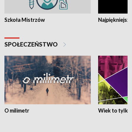
Szkoła Mistrzów
Najpiękniejsze
SPOŁECZEŃSTWO
O milimetr
Wiek to tylko 