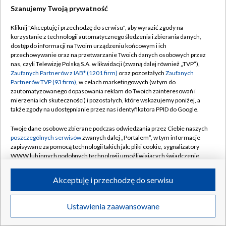
Szanujemy Twoją prywatność
Dołącz do nas:
Kliknij "Akceptuję i przechodzę do serwisu", aby wyrazić zgody na
korzystanie z technologii automatycznego śledzenia i zbierania danych,
TVP
dostęp do informacji na Twoim urządzeniu końcowym i ich
Abonament TVP
przechowywanie oraz na przetwarzanie Twoich danych osobowych przez
Regulamin TVP
nas, czyli Telewizję Polską S.A. w likwidacji (zwaną dalej również „TVP”),
Emisja w TVP
Zaufanych Partnerów z IAB* (1201 firm)
oraz pozostałych
Zaufanych
Polityka prywatności
Partnerów TVP (93 firm)
, w celach marketingowych (w tym do
Centrum informacji TVP
Moje zgody
zautomatyzowanego dopasowania reklam do Twoich zainteresowań i
mierzenia ich skuteczności) i pozostałych, które wskazujemy poniżej, a
Naziemna Telewizja Cyfrowa
Pomoc
także zgody na udostępnianie przez nas identyfikatora PPID do Google.
Sklep TVP
Biuro reklamy
Twoje dane osobowe zbierane podczas odwiedzania przez Ciebie naszych
Rada Programowa
poszczególnych serwisów
zwanych dalej „Portalem”, w tym informacje
Kontakt
zapisywane za pomocą technologii takich jak: pliki cookie, sygnalizatory
System NOS
WWW lub innych podobnych technologii umożliwiających świadczenie
dopasowanych i bezpiecznych usług, personalizację treści oraz reklam,
Informacje o nadawcy
Kanały
udostępnianie funkcji mediów społecznościowych oraz analizowanie
Akceptuję i przechodzę do serwisu
ruchu w Internecie.
Program dla prasy
©2026 Telewizja Polska S.A. w likwidacji
Biuro Reklamy
Twoje dane osobowe zbierane podczas odwiedzania przez Ciebie
Ustawienia zaawansowane
poszczególnych serwisów
na Portalu, takie jak adresy IP, identyfikatory
Ogłoszenie przetargowe
Twoich urządzeń końcowych i identyfikatory plików cookie, informacje o