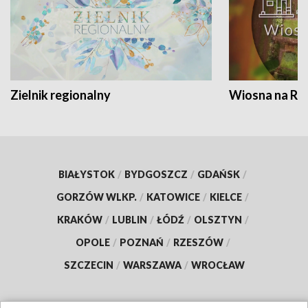
Zielnik regionalny
Wiosna na RO
BIAŁYSTOK
/
BYDGOSZCZ
/
GDAŃSK
/
GORZÓW WLKP.
/
KATOWICE
/
KIELCE
/
KRAKÓW
/
LUBLIN
/
ŁÓDŹ
/
OLSZTYN
/
OPOLE
/
POZNAŃ
/
RZESZÓW
/
SZCZECIN
/
WARSZAWA
/
WROCŁAW